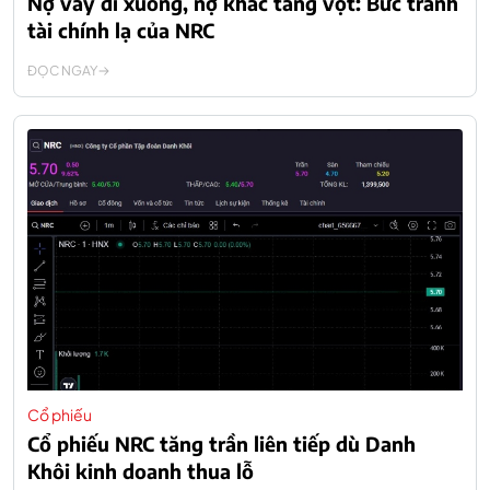
Nợ vay đi xuống, nợ khác tăng vọt: Bức tranh
tài chính lạ của NRC
ĐỌC NGAY
Cổ phiếu
Cổ phiếu NRC tăng trần liên tiếp dù Danh
Khôi kinh doanh thua lỗ