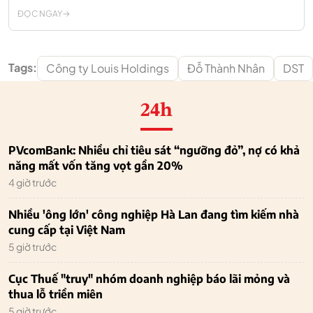
ĐỌC NGAY
Tags:
Công ty Louis Holdings
Đỗ Thành Nhân
DST
24h
PVcomBank: Nhiều chỉ tiêu sát “ngưỡng đỏ”, nợ có khả
năng mất vốn tăng vọt gần 20%
4 giờ trước
Nhiều 'ông lớn' công nghiệp Hà Lan đang tìm kiếm nhà
cung cấp tại Việt Nam
5 giờ trước
Cục Thuế "truy" nhóm doanh nghiệp báo lãi mỏng và
thua lỗ triền miên
5 giờ trước