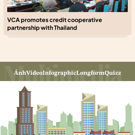
VCA promotes credit cooperative
partnership with Thailand
Ảnh
Video
Infographic
Longform
Quizz