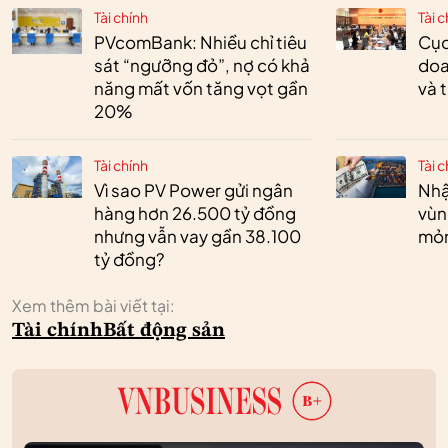
Tài chính
Tài c
PVcomBank: Nhiều chỉ tiêu
Cục
sát “ngưỡng đỏ”, nợ có khả
doa
năng mất vốn tăng vọt gần
và 
20%
Tài chính
Tài c
Vì sao PV Power gửi ngân
Nhậ
hàng hơn 26.500 tỷ đồng
vùn
nhưng vẫn vay gần 38.100
mỏ
tỷ đồng?
Xem thêm bài viết tại:
Tài chính
Bất động sản