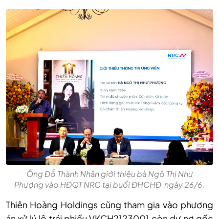
Ông Đỗ Thành Nhân giới thiệu bà Ngô Thị Như
Phượng vào HĐQT NRC tại buổi ĐHCHĐ ngày 26/6.
Thiên Hoàng Holdings cũng tham gia vào phương
án xử lý lô trái phiếu VKCH2123001 còn dư nợ gốc