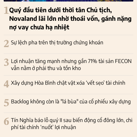
1
Quý đầu tiên dưới thời tân Chủ tịch,
Novaland lãi lớn nhờ thoái vốn, gánh nặng
nợ vay chưa hạ nhiệt
2
Sự lệch pha trên thị trường chứng khoán
3
Lợi nhuận tăng mạnh nhưng gần 71% tài sản FECON
vẫn nằm ở phải thu và tồn kho
4
Xây dựng Hòa Bình chật vật xóa ‘vết sẹo’ tài chính
5
Backlog không còn là "lá bùa" của cổ phiếu xây dựng
6
Tín Nghĩa báo lỗ quý II sau biến động cổ đông lớn, chi
phí tài chính ‘nuốt’ lợi nhuận