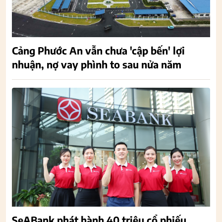
Cảng Phước An vẫn chưa 'cập bến' lợi
nhuận, nợ vay phình to sau nửa năm
SeABank phát hành 40 triệu cổ phiếu