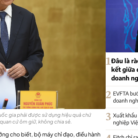
1
Đâu là rà
kết giữa
doanh ng
2
EVFTA bướ
doanh nghi
quốc gia phải được sử dụng hiệu quả chứ
3
Xuất khẩu 
quan cứ ôm giữ, không chia sẻ.
nghiệp Việ
ướng cho biết, bộ máy chỉ đạo, điều hành
Fitch chỉ r