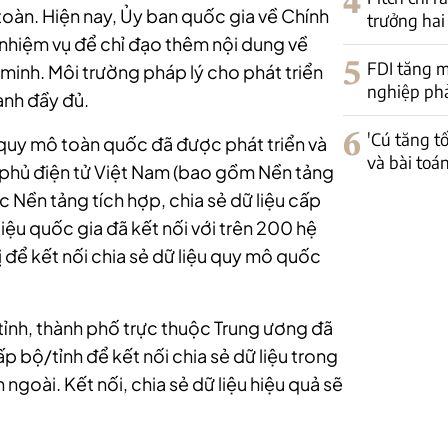
4
 toàn. Hiện nay, Ủy ban quốc gia về Chính
trưởng hai
nhiệm vụ để chỉ đạo thêm nội dung về
5
FDI tăng m
 minh. Môi trường pháp lý cho phát triển
nghiệp phải
ành đầy đủ.
6
'Cú tăng t
n quy mô toàn quốc đã được phát triển và
và bài toá
 phủ điện tử Việt Nam (bao gồm Nền tảng
ác Nền tảng tích hợp, chia sẻ dữ liệu cấp
liệu quốc gia đã kết nối với trên 200 hệ
 để kết nối chia sẻ dữ liệu quy mô quốc
tỉnh, thành phố trực thuộc Trung ương đã
ấp bộ/tỉnh để kết nối chia sẻ dữ liệu trong
 ngoài. Kết nối, chia sẻ dữ liệu hiệu quả sẽ