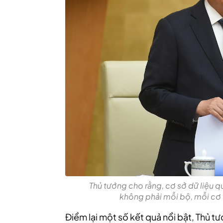
Thủ tướng cho rằng, cơ sở dữ liệu 
không phải mỗi bộ, mỗi cơ 
Điểm lại một số kết quả nổi bật, Thủ t