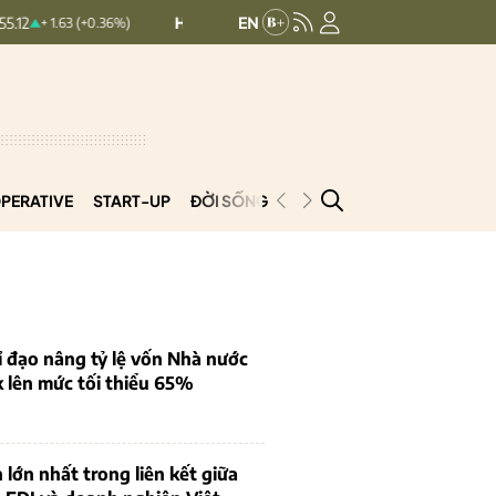
HNXINDEX:
293.44
UPCOMINDEX:
12
63 (+0.36%)
+ 0.25 (+0.09%)
PERATIVE
START-UP
ĐỜI SỐNG
PODCAST
VNCOOP
 đạo nâng tỷ lệ vốn Nhà nước
k lên mức tối thiểu 65%
 lớn nhất trong liên kết giữa