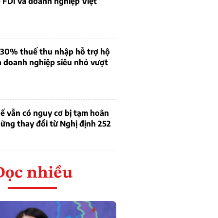
 FDI và doanh nghiệp Việt
 30% thuế thu nhập hỗ trợ hộ
à doanh nghiệp siêu nhỏ vượt
ế vẫn có nguy cơ bị tạm hoãn
ững thay đổi từ Nghị định 252
Đọc nhiều