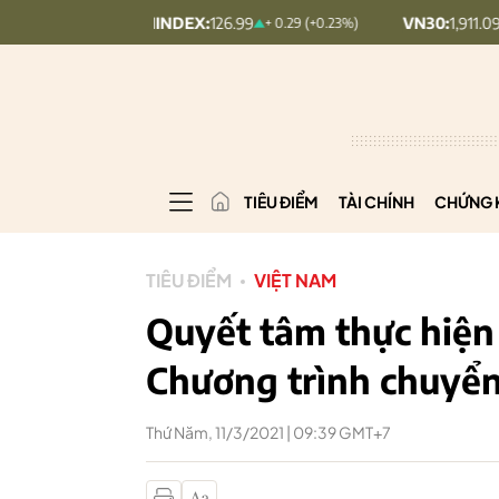
UPCOMINDEX:
126.99
VN30:
1,911.09
+ 0.29 (+0.23%)
+ 9.45 (+0.
TIÊU ĐIỂM
TÀI CHÍNH
CHỨNG 
TIÊU ĐIỂM
VIỆT NAM
Quyết tâm thực hiện
Chương trình chuyển
Thứ Năm, 11/3/2021 | 09:39 GMT+7