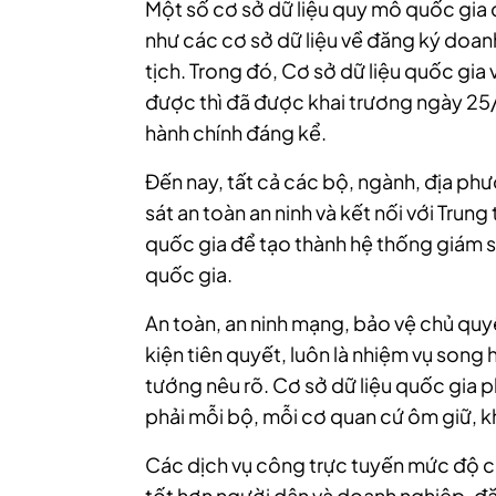
Một số cơ sở dữ liệu quy mô quốc gia 
như các cơ sở dữ liệu về đăng ký doanh
tịch. Trong đó, Cơ sở dữ liệu quốc gi
được thì đã được khai trương ngày 25/
hành chính đáng kể.
Đến nay, tất cả các bộ, ngành, địa ph
sát an toàn an ninh và kết nối với Tru
quốc gia để tạo thành hệ thống giám 
quốc gia.
An toàn, an ninh mạng, bảo vệ chủ quy
kiện tiên quyết, luôn là nhiệm vụ song
tướng nêu rõ. Cơ sở dữ liệu quốc gia 
phải mỗi bộ, mỗi cơ quan cứ ôm giữ, k
Các dịch vụ công trực tuyến mức độ c
tốt hơn người dân và doanh nghiệp, đặc