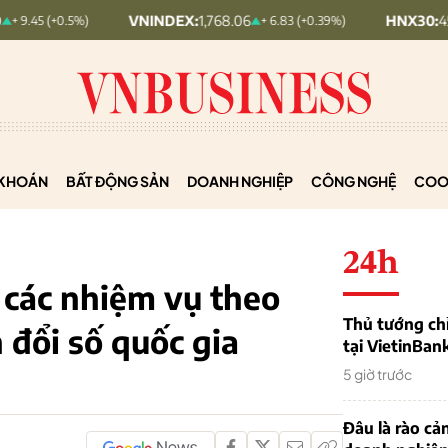
VNINDEX:
1,768.06
HNX30:
455.12
5%)
+ 6.83 (+0.39%)
+ 1.
KHOÁN
BẤT ĐỘNG SẢN
DOANH NGHIỆP
CÔNG NGHỆ
COO
24h
 các nhiệm vụ theo
Thủ tướng chỉ
 đổi số quốc gia
tại VietinBan
5 giờ trước
Đâu là rào cản