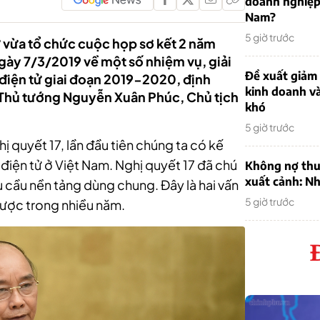
doanh nghiệp
Nam?
5 giờ trước
ử vừa tổ chức cuộc họp sơ kết 2 năm
7/3/2019 về một số nhiệm vụ, giải
Đề xuất giảm
̉ điện tử giai đoạn 2019-2020, định
kinh doanh v
ủa Thủ tướng Nguyễn Xuân Phúc, Chủ tịch
khó
5 giờ trước
ị quyết 17, lần đầu tiên chúng ta có kế
 điện tử ở Việt Nam. Nghị quyết 17 đã chú
Không nợ thu
xuất cảnh: Nh
u cầu nền tảng dùng chung. Đây là hai vấn
5 giờ trước
ược trong nhiều năm.