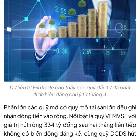
Dữ liệu từ FiinTrade cho thấy các quỹ đầu tư đã phát
đi tín hiệu đáng chú ý từ tháng 4.
Phần lớn các quỹ mở có quy mô tài sản lớn đều ghi
nhận dòng tiền vào ròng. Nổi bật là quỹ VFMVSF với
giá trị hút ròng 334 tỷ đồng sau hai tháng liên tiếp
không có biến động đáng kể, cùng quỹ DCDS hút