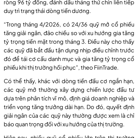
ròng 96 tỷ đồng, đánh dấu tháng thứ chín liên tiếp
duy trì trạng thái dòng tiền dương.
“Trong tháng 4/2026, có 24/36 quỹ mở cổ phiếu
tăng giải ngân, đảo chiều so với xu hướng gia tăng
tỷ trọng tiền mặt trong tháng 3.
Đ
iều này cho thấy
các quỹ đã bắt đầu tận dụng nhịp điều chỉnh trước
đó để tái cơ cấu danh mục và gia tăng tỷ trọng cổ
phiếu khi thị trường hồi phục
”,
t
heo FiinTrade.
Có
thể thấy, k
hác với dòng tiền đầu cơ ngắn hạn,
các quỹ mở thường xây dựng chiến lược đầu tư
dựa trên phân tích vĩ mô, định giá doanh nghiệp và
triển vọng tăng trưởng dài hạn. Do đó, quyết định
giải ngân của các quỹ này thường được xem là chỉ
báo quan trọng đối với xu hướng của thị trường.
Hiện nay, nhiều quỹ cổ phiếu lớn trên thị trường