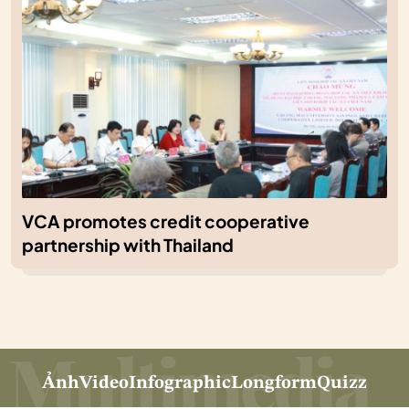
VCA promotes credit cooperative
partnership with Thailand
Ảnh
Video
Infographic
Longform
Quizz