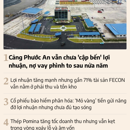
1
Cảng Phước An vẫn chưa 'cập bến' lợi
nhuận, nợ vay phình to sau nửa năm
2
Lợi nhuận tăng mạnh nhưng gần 71% tài sản FECON
vẫn nằm ở phải thu và tồn kho
3
Cổ phiếu bảo hiểm phân hóa: ‘Mỏ vàng’ tiền gửi nâng
đỡ lợi nhuận nhưng chưa đủ tạo sóng
4
Thép Pomina tăng tốc doanh thu nhưng vẫn kẹt
trong vòng xoáy lỗ và âm vốn