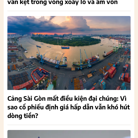
vẫn kẹt trong vòng xoáy lỗ và âm vốn
Cảng Sài Gòn mất điều kiện đại chúng: Vì
sao cổ phiếu định giá hấp dẫn vẫn khó hút
dòng tiền?