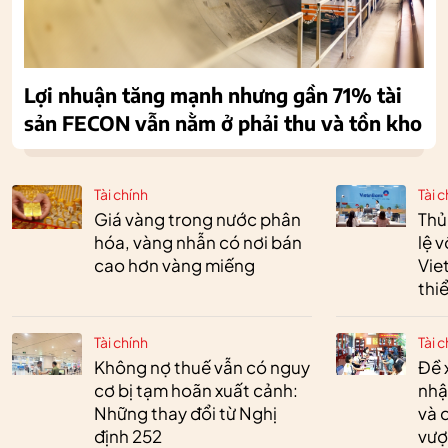
Lợi nhuận tăng mạnh nhưng gần 71% tài
sản FECON vẫn nằm ở phải thu và tồn kho
Tài chính
Tài c
Giá vàng trong nước phân
Thủ
hóa, vàng nhẫn có nơi bán
lệ 
cao hơn vàng miếng
Vie
thi
Tài chính
Tài c
Không nợ thuế vẫn có nguy
Đề 
cơ bị tạm hoãn xuất cảnh:
nhậ
Những thay đổi từ Nghị
và 
định 252
vượ