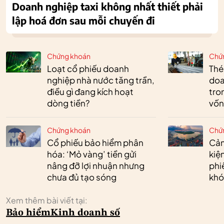
Doanh nghiệp taxi không nhất thiết phải
lập hoá đơn sau mỗi chuyến đi
Chứng khoán
Chứ
Loạt cổ phiếu doanh
Thé
nghiệp nhà nước tăng trần,
doa
điều gì đang kích hoạt
tro
dòng tiền?
vốn
Chứng khoán
Chứ
Cổ phiếu bảo hiểm phân
Cản
hóa: ‘Mỏ vàng’ tiền gửi
kiệ
nâng đỡ lợi nhuận nhưng
phi
chưa đủ tạo sóng
khó
Xem thêm bài viết tại:
Bảo hiểm
Kinh doanh số