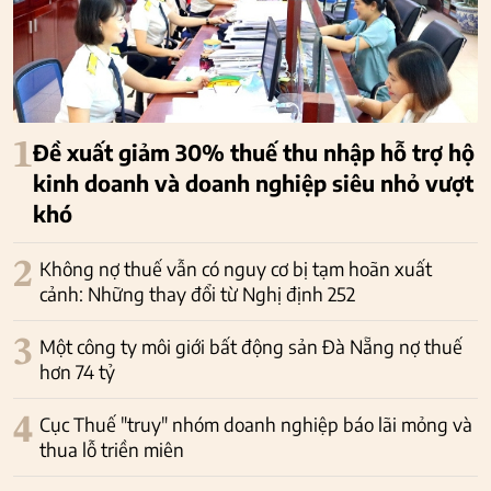
1
Đề xuất giảm 30% thuế thu nhập hỗ trợ hộ
kinh doanh và doanh nghiệp siêu nhỏ vượt
khó
2
Không nợ thuế vẫn có nguy cơ bị tạm hoãn xuất
cảnh: Những thay đổi từ Nghị định 252
3
Một công ty môi giới bất động sản Đà Nẵng nợ thuế
hơn 74 tỷ
4
Cục Thuế "truy" nhóm doanh nghiệp báo lãi mỏng và
thua lỗ triền miên