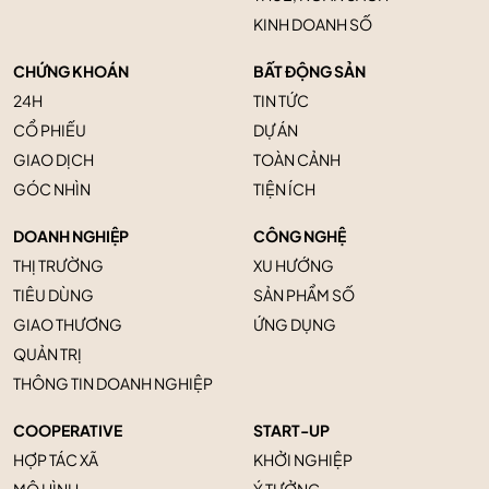
KINH DOANH SỐ
CHỨNG KHOÁN
BẤT ĐỘNG SẢN
24H
TIN TỨC
CỔ PHIẾU
DỰ ÁN
GIAO DỊCH
TOÀN CẢNH
GÓC NHÌN
TIỆN ÍCH
DOANH NGHIỆP
CÔNG NGHỆ
THỊ TRƯỜNG
XU HƯỚNG
TIÊU DÙNG
SẢN PHẨM SỐ
GIAO THƯƠNG
ỨNG DỤNG
QUẢN TRỊ
THÔNG TIN DOANH NGHIỆP
COOPERATIVE
START-UP
HỢP TÁC XÃ
KHỞI NGHIỆP