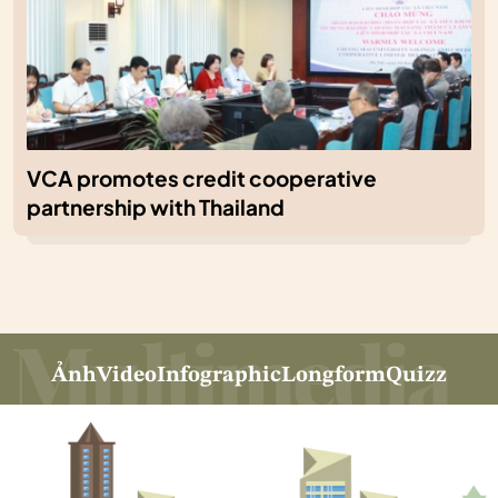
VCA promotes credit cooperative
partnership with Thailand
Ảnh
Video
Infographic
Longform
Quizz