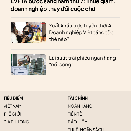
EVFTA bước sang năm thứ 7: Thuế giảm,
doanh nghiệp thay đổi cuộc chơi
Xuất khẩu trực tuyến thời AI:
Doanh nghiệp Việt tăng tốc
thế nào?
Lãi suất trái phiếu ngân hàng
“nổi sóng”
TIÊU ĐIỂM
TÀI CHÍNH
VIỆT NAM
NGÂN HÀNG
THẾ GIỚI
TIỀN TỆ
ĐỊA PHƯƠNG
BẢO HIỂM
THUẾ, NGÂN SÁCH