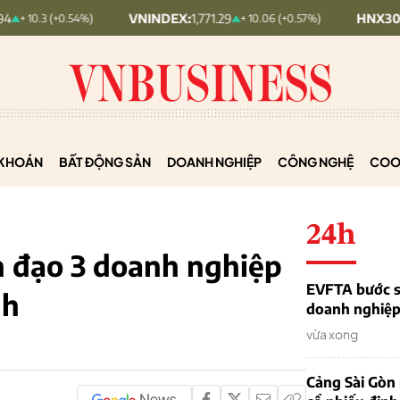
VNINDEX:
1,771.29
HNX30:
457.19
 (+0.54%)
+ 10.06 (+0.57%)
KHOÁN
BẤT ĐỘNG SẢN
DOANH NGHIỆP
CÔNG NGHỆ
COO
24h
h đạo 3 doanh nghiệp
EVFTA bước s
nh
doanh nghiệp 
vừa xong
Cảng Sài Gòn 