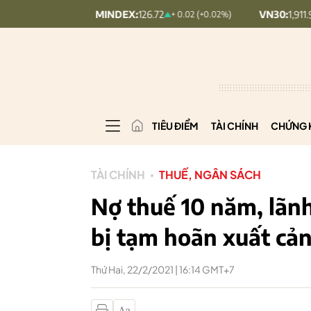
UPCOMINDEX:
126.72
VN30:
1,911.94
+ 0.02 (+0.02%)
+ 10.3
TIÊU ĐIỂM
TÀI CHÍNH
CHỨNG 
TÀI CHÍNH
THUẾ, NGÂN SÁCH
Nợ thuế 10 năm, lãn
bị tạm hoãn xuất cả
Thứ Hai, 22/2/2021 | 16:14 GMT+7