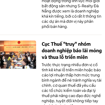
Hoạt động trong lĩnh vực môi giới
bất động sản nhưng S-Realty Đà
Nẵng được xem là doanh nghiệp
khá kín tiếng, bởi có rất ít thông tin
các dự án mà đơn vị này phân
phối bán hàng.
Cục Thuế "truy" nhóm
doanh nghiệp báo lãi mỏng
và thua lỗ triền miên
Trước thực trạng nhiều đơn vị cố
tình kê khai lỗ triền miên hoặc báo
cáo lợi nhuận thấp hơn mức trung
bình ngành để né tránh nghĩa vụ tài
chính, cơ quan thuế đã yêu cầu
các tổ chức kiểm toán và đại lý
thuế phải nâng cao đạo đức nghề
nghiệp, tuyệt đối không tiếp tay