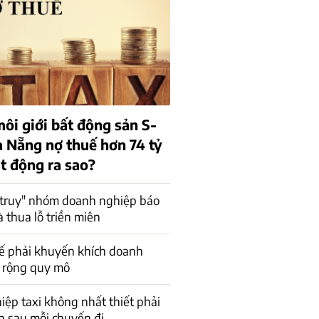
ôi giới bất động sản S-
à Nẵng nợ thuế hơn 74 tỷ
t động ra sao?
"truy" nhóm doanh nghiệp báo
à thua lỗ triền miên
ế phải khuyến khích doanh
 rộng quy mô
ệp taxi không nhất thiết phải
n sau mỗi chuyến đi