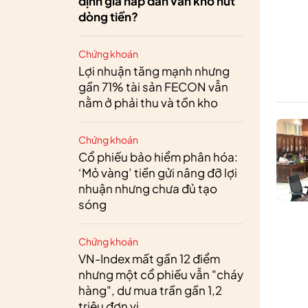
định giá hấp dẫn vẫn khó hút
dòng tiền?
Chứng khoán
Lợi nhuận tăng mạnh nhưng
gần 71% tài sản FECON vẫn
nằm ở phải thu và tồn kho
Chứng khoán
Cổ phiếu bảo hiểm phân hóa:
‘Mỏ vàng’ tiền gửi nâng đỡ lợi
nhuận nhưng chưa đủ tạo
sóng
Chứng khoán
VN-Index mất gần 12 điểm
nhưng một cổ phiếu vẫn "cháy
hàng", dư mua trần gần 1,2
triệu đơn vị