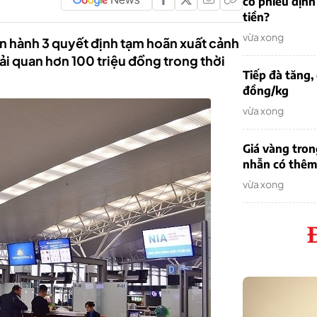
cổ phiếu định
tiền?
vừa xong
an hành 3 quyết định tạm hoãn xuất cảnh
ải quan hơn 100 triệu đồng trong thời
Tiếp đà tăng,
đồng/kg
vừa xong
Giá vàng tron
nhẫn có thêm 
vừa xong