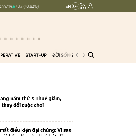
HNXINDEX:
293.99
UPCOMINDEX:
1
+ 3.7 (+0.82%)
+ 0.8 (+0.27%)
PERATIVE
START-UP
ĐỜI SỐNG
PODCAST
VNCOOP
ang năm thứ 7: Thuế giảm,
thay đổi cuộc chơi
mất điều kiện đại chúng: Vì sao