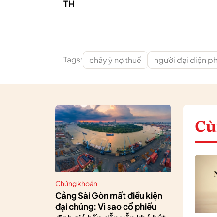
TH
Tags:
chây ỳ nợ thuế
người đại diện ph
Cù
Chứng khoán
Cảng Sài Gòn mất điều kiện
đại chúng: Vì sao cổ phiếu