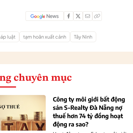
áp luật
tạm hoãn xuất cảnh
Tây Ninh
ng chuyên mục
Công ty môi giới bất động
sản S-Realty Đà Nẵng nợ
thuế hơn 74 tỷ đồng hoạt
động ra sao?