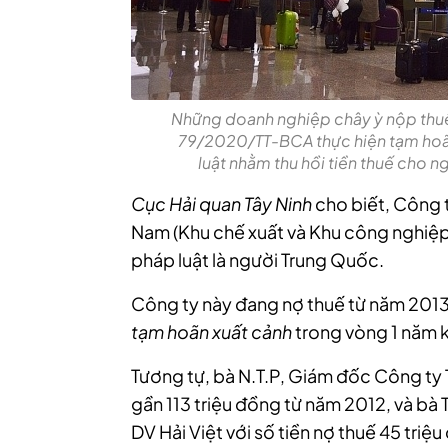
Những doanh nghiệp chây ỳ nộp thuế
79/2020/TT-BCA thực hiện tạm hoãn
luật nhằm thu hồi tiền thuế cho n
Cục Hải quan Tây Ninh
cho biết,
Công t
Nam (Khu chế xuất và Khu công nghiệp 
pháp luật là người Trung Quốc.
Công ty này đang nợ thuế từ năm 2013 v
tạm hoãn xuất cảnh
trong vòng 1 năm 
Tương tự, bà N.T.P, Giám đốc Công t
gần 113 triệu đồng từ năm 2012, và bà
DV Hải Việt với số tiền nợ thuế 45 tri