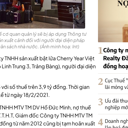
 cơ quan quản lý sẽ bị áp dụng Thông tư
 xuất cảnh đối với người đại diện pháp
gân sách nhà nước. (Ảnh minh hoạ: Int)
1
Công ty m
Realty Đ
y TNHH sản xuất bật lửa Cherry Year Việt
đồng hoạ
Linh Trung 3, Trảng Bàng), người đại diện
2
Cục Thuế 
ới số thuế trên 3,9 tỷ đồng. Thời gian
lãi mỏng v
kể từ ngày 18/2/2021.
3
Ưu đãi thu
nghiệp mở
y TNHH MTV TM DV Hồ Đức Minh, nợ thuế
 T.T.H.T, Giám đốc Công ty TNHH MTV TM
4
Doanh nghi
ệu đồng từ năm 2012 cũng bị tạm hoãn xuất
lập hoá đơ