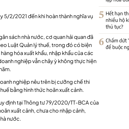
5
Hết hạn th
ày 5/2/2021 đến khi hoàn thành nghĩa vụ
nhiều hộ k
thủ tục?
ngân sách nhà nước, cơ quan hải quan đã
6
Chấm dứt “
eo Luật Quản lý thuế, trong đó có biện
để buộc ng
i hàng hóa xuất khẩu, nhập khẩu của các
 doanh nghiệp vẫn chây ỳ không thực hiện
 năm.
 doanh nghiệp nêu trên bị cưỡng chế thi
thuế bằng hình thức hoãn xuất cảnh.
uy định tại Thông tư 79/2020/TT-BCA của
oãn xuất cảnh, chưa cho nhập cảnh,
nhà nước.