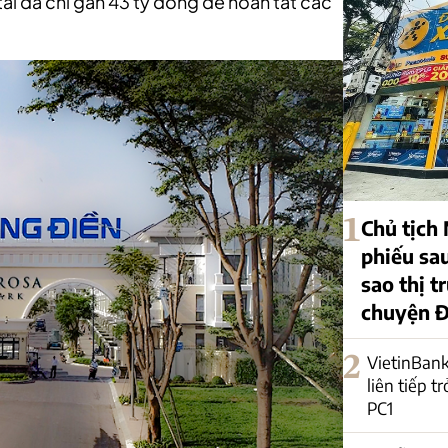
l đã chi gần 43 tỷ đồng để hoàn tất các
1
Chủ tịch
phiếu sa
sao thị 
chuyện 
2
VietinBank
liên tiếp t
PC1