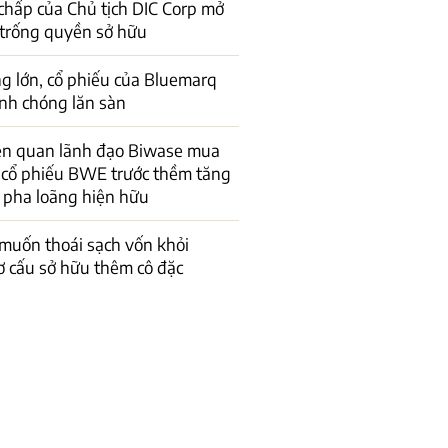
 chấp của Chủ tịch DIC Corp mở
 trống quyền sở hữu
g lớn, cổ phiếu của Bluemarq
nh chóng lăn sàn
iên quan lãnh đạo Biwase mua
u cổ phiếu BWE trước thềm tăng
c pha loãng hiện hữu
muốn thoái sạch vốn khỏi
ơ cấu sở hữu thêm cô đặc