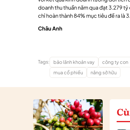
doanh thu thuần năm qua đạt 3.279 t
chỉ hoàn thành 84% mục tiêu đề ra là 
Châu Anh
Tags:
bảo lãnh khoản vay
công ty con
mua cổ phiếu
nâng sở hữu
Cù