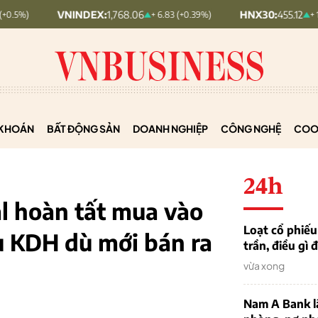
VNINDEX:
1,768.06
HNX30:
455.12
+ 6.83 (+0.39%)
+ 1.63 (+0.36%)
KHOÁN
BẤT ĐỘNG SẢN
DOANH NGHIỆP
CÔNG NGHỆ
COO
24h
l hoàn tất mua vào
Loạt cổ phiế
ếu KDH dù mới bán ra
trần, điều gì
vừa xong
Nam A Bank l