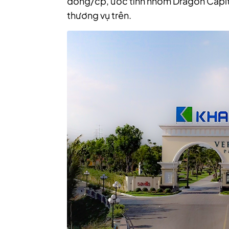
đồng/cp, ước tính nhóm Dragon Capita
thương vụ trên.