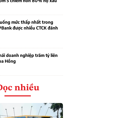
óm 5 chiếm hơn 80% nợ xấu
 xuống mức thấp nhất trong
PBank được nhiều CTCK đánh
thái doanh nghiệp trăm tỷ liên
oa Hồng
Đọc nhiều