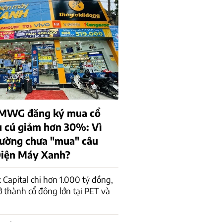
 MWG đăng ký mua cổ
u cú giảm hơn 30%: Vì
trường chưa "mua" câu
Điện Máy Xanh?
 Capital chi hơn 1.000 tỷ đồng,
rở thành cổ đông lớn tại PET và