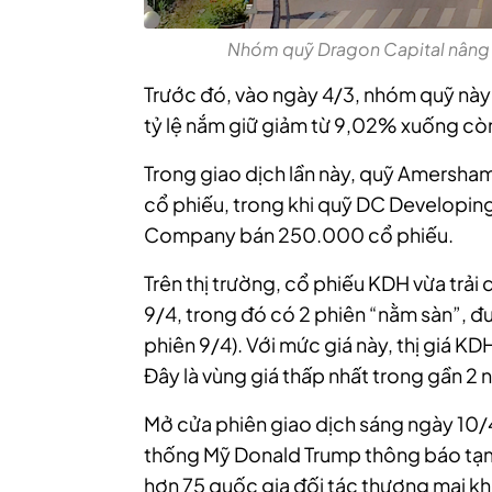
Nhóm quỹ Dragon Capital nâng tỷ
Trước đó, vào ngày 4/3, nhóm quỹ này
tỷ lệ nắm giữ giảm từ 9,02% xuống còn
Trong giao dịch lần này, quỹ Amersha
cổ phiếu, trong khi quỹ DC Developing
Company bán 250.000 cổ phiếu.
Trên thị trường, cổ phiếu KDH vừa trải 
9/4, trong đó có 2 phiên “nằm sàn”, đ
phiên 9/4). Với mức giá này, thị giá KD
Đây là vùng giá thấp nhất trong gần 2
Mở cửa phiên giao dịch sáng ngày 10/4
thống Mỹ Donald Trump thông báo tạm
hơn 75 quốc gia đối tác thương mại kh