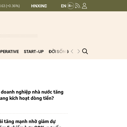
HNXINDEX:
293.44
UPCOMINDEX:
126.99
+ 0.25 (+0.09%)
PERATIVE
START-UP
ĐỜI SỐNG
PODCAST
VNCOOP
u doanh nghiệp nhà nước tăng
 đang kích hoạt dòng tiền?
ãi tăng mạnh nhờ giảm dự