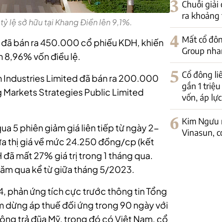
3
Chuỗi giải
ra khoảng
 lệ sở hữu tại Khang Điền lên 9,1%.
4
Mất cổ đôn
 đã bán ra 450.000 cổ phiếu KDH, khiến
Group nha
 8,96% vốn điều lệ.
5
Cổ đông l
m Industries Limited đã bán ra 200.000
gần 1 triệ
 Markets Strategies Public Limited
vốn, áp lự
6
Kim Ngưu 
qua 5 phiên giảm giá liên tiếp từ ngày 2-
Vinasun, c
ưa thị giá về mức 24.250 đồng/cp (kết
H đã mất 27% giá trị trong 1 tháng qua.
 năm qua kể từ giữa tháng 5/2023.
, phản ứng tích cực trước thông tin Tổng
 dừng áp thuế đối ứng trong 90 ngày với
ông trả đũa Mỹ, trong đó có Việt Nam, cổ