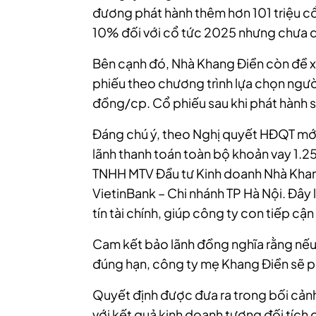
đương phát hành thêm hơn 101 triệu cổ
10% đối với cổ tức 2025 nhưng chưa qu
Bên cạnh đó, Nhà Khang Điền còn đề x
phiếu theo chương trình lựa chọn ngườ
đồng/cp. Cổ phiếu sau khi phát hành 
Đáng chú ý, theo Nghị quyết HĐQT mớ
lãnh thanh toán toàn bộ khoản vay 1.2
TNHH MTV Đầu tư Kinh doanh Nhà Khang
VietinBank – Chi nhánh TP Hà Nội. Đây 
tín tài chính, giúp công ty con tiếp cận
Cam kết bảo lãnh đồng nghĩa rằng nếu
đúng hạn, công ty mẹ Khang Điền sẽ phả
Quyết định được đưa ra trong bối cảnh
với kết quả kinh doanh tương đối tích 