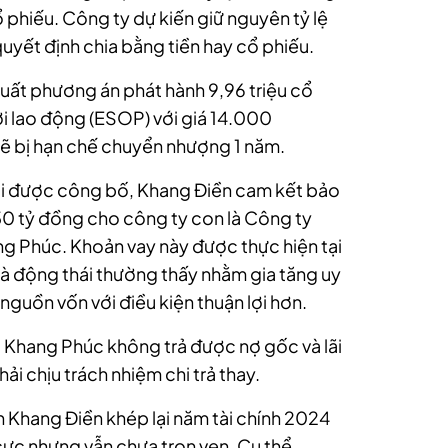
 phiếu. Công ty dự kiến giữ nguyên tỷ lệ
yết định chia bằng tiền hay cổ phiếu.
uất phương án phát hành 9,96 triệu cổ
i lao động (ESOP) với giá 14.000
sẽ bị hạn chế chuyển nhượng 1 năm.
i được công bố, Khang Điền cam kết bảo
50 tỷ đồng cho công ty con là Công ty
 Phúc. Khoản vay này được thực hiện tại
là động thái thường thấy nhằm gia tăng uy
 nguồn vốn với điều kiện thuận lợi hơn.
 Khang Phúc không trả được nợ gốc và lãi
i chịu trách nhiệm chi trả thay.
 Khang Điền khép lại năm tài chính 2024
cực nhưng vẫn chưa trọn vẹn. Cụ thể,