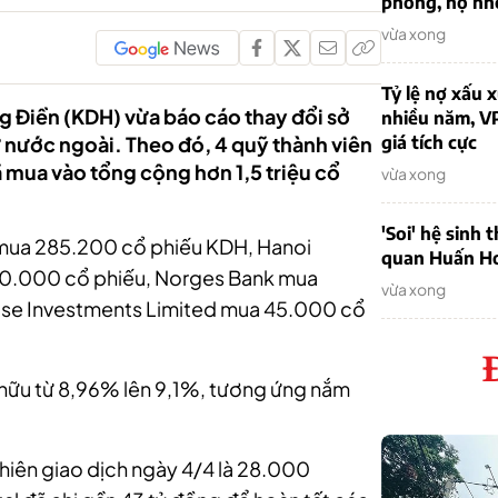
phòng, nợ nh
vừa xong
Tỷ lệ nợ xấu
 Điền (KDH) vừa báo cáo thay đổi sở
nhiều năm, V
nước ngoài. Theo đó, 4 quỹ thành viên
giá tích cực
 mua vào tổng cộng hơn 1,5 triệu cổ
vừa xong
'Soi' hệ sinh 
 mua 285.200 cổ phiếu KDH, Hanoi
quan Huấn H
00.000 cổ phiếu, Norges Bank mua
vừa xong
ise Investments Limited mua 45.000 cổ
 hữu từ 8,96% lên 9,1%, tương ứng nắm
 phiên giao dịch ngày 4/4 là 28.000