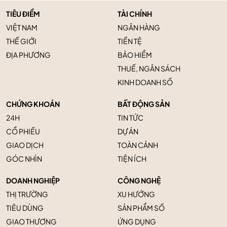
TIÊU ĐIỂM
TÀI CHÍNH
VIỆT NAM
NGÂN HÀNG
THẾ GIỚI
TIỀN TỆ
ĐỊA PHƯƠNG
BẢO HIỂM
THUẾ, NGÂN SÁCH
KINH DOANH SỐ
CHỨNG KHOÁN
BẤT ĐỘNG SẢN
24H
TIN TỨC
CỔ PHIẾU
DỰ ÁN
GIAO DỊCH
TOÀN CẢNH
GÓC NHÌN
TIỆN ÍCH
DOANH NGHIỆP
CÔNG NGHỆ
THỊ TRƯỜNG
XU HƯỚNG
TIÊU DÙNG
SẢN PHẨM SỐ
GIAO THƯƠNG
ỨNG DỤNG