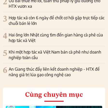
2
Ưu đãi thuế mở lối, tuân thủ pháp lý giữ đường cho
HTX vươn xa
3
Hợp tác xã còn 6 ngày để chốt cơ hội gặp trực tiếp các
chuỗi bán lẻ lớn
4
Hai ông lớn Nhật cùng tìm đến gian hàng cà phê của
hợp tác xã Việt
5
Khi một hợp tác xã Việt Nam bán cà phê như doanh
nghiệp toàn cầu
6
An Giang thúc đẩy liên kết doanh nghiệp - HTX để
nâng giá trị lúa gạo công nghệ cao
Cùng chuyên mục