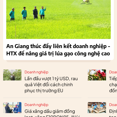
An Giang thúc đẩy liên kết doanh nghiệp -
HTX để nâng giá trị lúa gạo công nghệ cao
Doanh nghiệp
Doa
Lần đầu vượt 1 tỷ USD, rau
Tiế
quả Việt đổi cách chinh
chạ
phục thị trường EU
đồn
Doanh nghiệp
Doa
Giá xăng dầu giảm đồng
Định
loạt, xăng E10RON95-III lùi
tạo