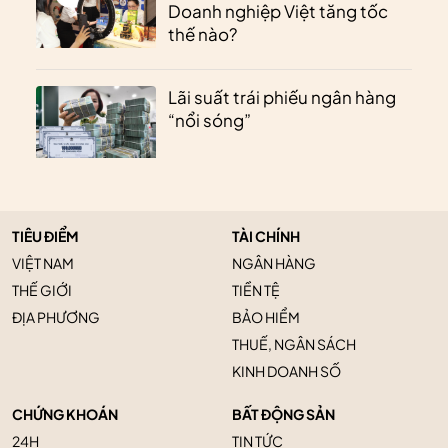
Doanh nghiệp Việt tăng tốc
thế nào?
Lãi suất trái phiếu ngân hàng
“nổi sóng”
TIÊU ĐIỂM
TÀI CHÍNH
VIỆT NAM
NGÂN HÀNG
THẾ GIỚI
TIỀN TỆ
ĐỊA PHƯƠNG
BẢO HIỂM
THUẾ, NGÂN SÁCH
KINH DOANH SỐ
CHỨNG KHOÁN
BẤT ĐỘNG SẢN
24H
TIN TỨC