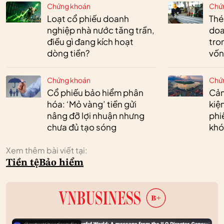
Chứng khoán
Chứ
Loạt cổ phiếu doanh
Thé
nghiệp nhà nước tăng trần,
doa
điều gì đang kích hoạt
tro
dòng tiền?
vốn
Chứng khoán
Chứ
Cổ phiếu bảo hiểm phân
Cản
hóa: ‘Mỏ vàng’ tiền gửi
kiệ
nâng đỡ lợi nhuận nhưng
phi
chưa đủ tạo sóng
khó
Xem thêm bài viết tại:
Tiền tệ
Bảo hiểm