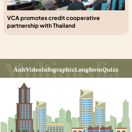
VCA promotes credit cooperative
partnership with Thailand
Ảnh
Video
Infographic
Longform
Quizz