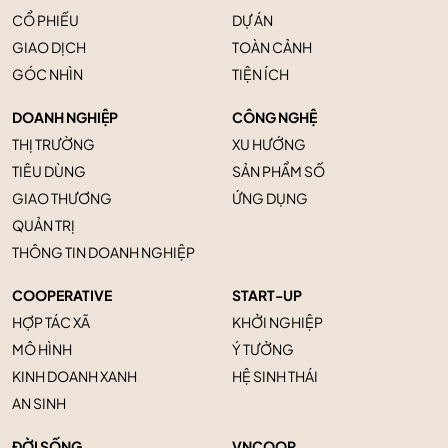
CỔ PHIẾU
DỰ ÁN
GIAO DỊCH
TOÀN CẢNH
GÓC NHÌN
TIỆN ÍCH
DOANH NGHIỆP
CÔNG NGHỆ
THỊ TRƯỜNG
XU HƯỚNG
TIÊU DÙNG
SẢN PHẨM SỐ
GIAO THƯƠNG
ỨNG DỤNG
QUẢN TRỊ
THÔNG TIN DOANH NGHIỆP
COOPERATIVE
START-UP
HỢP TÁC XÃ
KHỞI NGHIỆP
MÔ HÌNH
Ý TƯỞNG
KINH DOANH XANH
HỆ SINH THÁI
AN SINH
ĐỜI SỐNG
VNCOOP