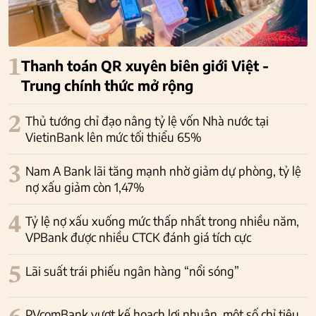
1
Thanh toán QR xuyên biên giới Việt -
Trung chính thức mở rộng
2
Thủ tướng chỉ đạo nâng tỷ lệ vốn Nhà nước tại
VietinBank lên mức tối thiểu 65%
3
Nam A Bank lãi tăng mạnh nhờ giảm dự phòng, tỷ lệ
nợ xấu giảm còn 1,47%
4
Tỷ lệ nợ xấu xuống mức thấp nhất trong nhiều năm,
VPBank được nhiều CTCK đánh giá tích cực
5
Lãi suất trái phiếu ngân hàng “nổi sóng”
PVcomBank vượt kế hoạch lợi nhuận, một số chỉ tiêu