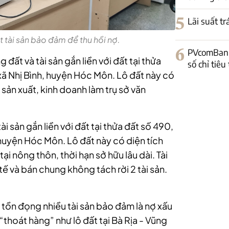
5
Lãi suất t
 tài sản bảo đảm để thu hồi nợ.
6
PVcomBank
 đất và tài sản gắn liền với đất tại thửa
số chỉ tiêu
 xã Nhị Bình, huyện Hóc Môn. Lô đất này có
 sản xuất, kinh doanh làm trụ sở văn
ài sản gắn liền với đất tại thửa đất số 490,
, huyện Hóc Môn. Lô đất này có diện tích
i nông thôn, thời hạn sở hữu lâu dài. Tài
ế và bán chung không tách rời 2 tài sản.
 tồn đọng nhiều tài sản bảo đảm
là nợ xấu
thoát hàng” như lô đất tại Bà Rịa - Vũng