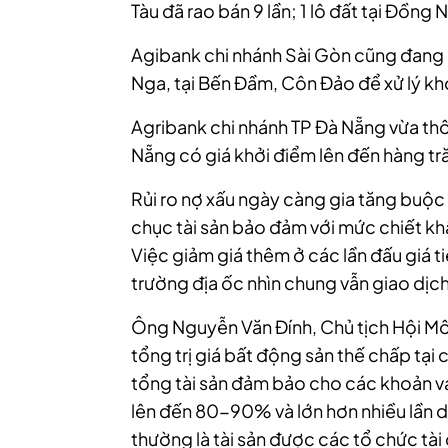
Tàu đã rao bán 9 lần; 1 lô đất tại Đồng 
Agibank chi nhánh Sài Gòn cũng đang r
Nga, tại Bến Đầm, Côn Đảo để xử lý k
Agribank chi nhánh TP Đà Nẵng vừa thô
Nẵng có giá khởi điểm lên đến hàng tr
Rủi ro nợ xấu ngày càng gia tăng buộc
chục tài sản bảo đảm với mức chiết k
Việc giảm giá thêm ở các lần đấu giá t
trường địa ốc nhìn chung vẫn giao dịch
Ông Nguyễn Văn Đính, Chủ tịch Hội Môi
tổng trị giá bất động sản thế chấp tạ
tổng tài sản đảm bảo cho các khoản vay
lên đến 80-90% và lớn hơn nhiều lần d
thường là tài sản được các tổ chức tài