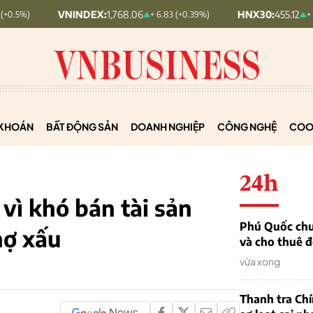
VNINDEX:
1,768.06
HNX30:
455.12
+ 6.83 (+0.39%)
+ 1.63 (+0.36%)
KHOÁN
BẤT ĐỘNG SẢN
DOANH NGHIỆP
CÔNG NGHỆ
COO
24h
vì khó bán tài sản
Phú Quốc chu
nợ xấu
và cho thuê đ
vừa xong
Thanh tra Ch