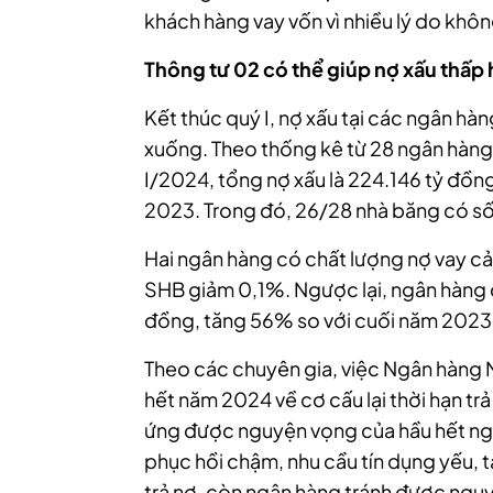
khách hàng vay vốn vì nhiều lý do khôn
Thông tư 02 có thể giúp nợ xấu thấp 
Kết thúc quý I, nợ xấu tại các ngân hà
xuống. Theo thống kê từ 28 ngân hàng
I/2024, tổng nợ xấu là 224.146 tỷ đồn
2023. Trong đó, 26/28 nhà băng có số
Hai ngân hàng có chất lượng nợ vay cả
SHB giảm 0,1%. Ngược lại, ngân hàng c
đồng, tăng 56% so với cuối năm 2023 
Theo các chuyên gia, việc Ngân hàng 
hết năm 2024 về cơ cấu lại thời hạn tr
ứng được nguyện vọng của hầu hết ngâ
phục hồi chậm, nhu cầu tín dụng yếu, 
trả nợ, còn ngân hàng tránh được nguy