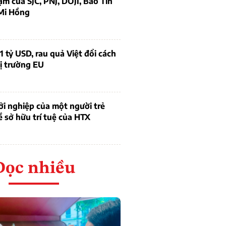
ạm của SJC, PNJ, DOJI, Bảo Tín
Mi Hồng
1 tỷ USD, rau quả Việt đổi cách
ị trường EU
i nghiệp của một người trẻ
ề sở hữu trí tuệ của HTX
Đọc nhiều