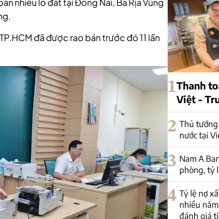
án nhiều lô đất tại Đồng Nai, Bà Rịa Vũng
ng.
i TP.HCM đã được rao bán trước đó 11 lần
1
Thanh to
Việt - T
2
Thủ tướng 
nước tại V
3
Nam A Ban
phòng, tỷ 
4
Tỷ lệ nợ x
nhiều năm
đánh giá tí