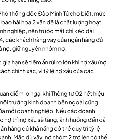
, Phó thống đốc Đào Minh Tú cho biết, mức
 bảo hài hòa 2 vấn đề là chất lượng hoạt
nh nghiệp, nên trước mắt chỉ kéo dài
4, các khách hàng vay của ngân hàng đủ
trả nợ, giữ nguyên nhóm nợ.
c gia hạn sẽ tiềm ẩn rủi ro lớn khi nợ xấu (nợ
ch chính xác, vì tỷ lệ nợ xấu của các
n điểm lo ngại khi Thông tư 02 hết hiệu
o môi trường kinh doanh bên ngoài cũng
 của mỗi doanh nghiệp.
Nếu các doanh
 nợ thì nợ xấu sẽ tăng, ảnh hưởng đến cả
n hàng đủ khả năng có thể duy trì tỷ lệ
gành. Mặc dù vậy, nợ nhóm 2 trở lên có thể