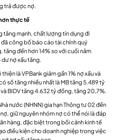
g trả được nợ.
hơn thực tế
ng tăng mạnh, chất lượng tín dụng đi
 đã công bố báo cáo tài chính quý
g, tăng đến hơn 14% so với cuối năm
 dư nợ xấu
tăng.
i thiện là VPBank giảm gần 1% nợ xấu và
ó số tăng nhiều nhất là MB tăng 5.489 tỷ
và BIDV tăng 4.632 tỷ đồng, tăng 20,7%.
Nhà nước (NHNN) gia hạn Thông tư 02 đến
ả nợ, giữ nguyên nhóm nợ có thể nói là đáp
n hàng, đặc biệt trong bối cảnh kinh tế
tạo điều kiện cho doanh nghiệp trong việc
 cơ nợ xấu tăng cao.