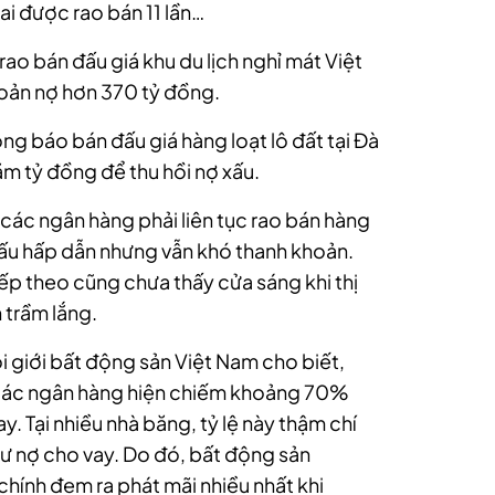
Nai được rao bán 11 lần…
ao bán đấu giá khu du lịch nghỉ mát Việt
hoản nợ hơn 370 tỷ đồng.
ng báo bán đấu giá hàng loạt lô đất tại Đà
ăm tỷ đồng để thu hồi nợ xấu.
 các ngân hàng phải liên tục rao bán hàng
hấu hấp dẫn nhưng vẫn khó thanh khoản.
iếp theo cũng chưa thấy cửa sáng khi thị
 trầm lắng
.
 giới bất động sản Việt Nam cho biết,
i các ngân hàng hiện chiếm khoảng 70%
. Tại nhiều nhà băng, tỷ lệ này thậm chí
ư nợ cho vay. Do đó, bất động sản
 chính đem ra phát mãi nhiều nhất khi