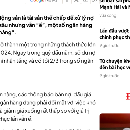
sơ loạt sai ph
Mạnh Hải và 
vừa xong
ng sản là tài sản thế chấp để xử lý nợ
á sâu nhưng vẫn “ế”, một số ngân hàng
Lần đầu vượt 
 hàng".
chinh phục th
trở thành một trong những thách thức lớn
9 giờ trước
2024. Ngay trong quý đầu năm, số dư nợ
i nhận tăng và có tới 2/3 trong số ngân
Từ chuyện khở
đến bài học v
9 giờ trước
n hàng, các thông báo bán nợ, đấu giá
ngân hàng đang phải đối mặt với việc khó
 giảm giá xuống rất thấp so với giá trị
hục lần vẫn ế.