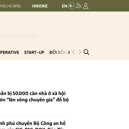
HNXINDEX:
293.44
UPCOMINDEX:
126.99
+ 0.25 (+0.09%)
PERATIVE
START-UP
ĐỜI SỐNG
PODCAST
VNCOOP
ẩn bị 50.000 căn nhà ở xã hội
ón “làn sóng chuyên gia” đổ bộ
ính phủ chuyển Bộ Công an hồ