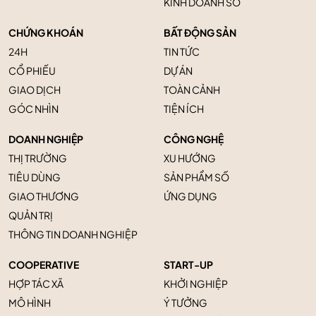
KINH DOANH SỐ
CHỨNG KHOÁN
BẤT ĐỘNG SẢN
24H
TIN TỨC
CỔ PHIẾU
DỰ ÁN
GIAO DỊCH
TOÀN CẢNH
GÓC NHÌN
TIỆN ÍCH
DOANH NGHIỆP
CÔNG NGHỆ
THỊ TRƯỜNG
XU HƯỚNG
TIÊU DÙNG
SẢN PHẨM SỐ
GIAO THƯƠNG
ỨNG DỤNG
QUẢN TRỊ
THÔNG TIN DOANH NGHIỆP
COOPERATIVE
START-UP
HỢP TÁC XÃ
KHỞI NGHIỆP
MÔ HÌNH
Ý TƯỞNG