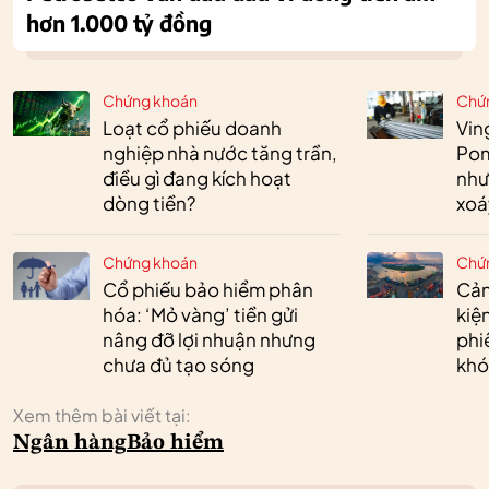
hơn 1.000 tỷ đồng
Chứng khoán
Chứ
Loạt cổ phiếu doanh
Vin
nghiệp nhà nước tăng trần,
Pom
điều gì đang kích hoạt
như
dòng tiền?
xoá
Chứng khoán
Chứ
Cổ phiếu bảo hiểm phân
Cản
hóa: ‘Mỏ vàng’ tiền gửi
kiệ
nâng đỡ lợi nhuận nhưng
phi
chưa đủ tạo sóng
khó
Xem thêm bài viết tại:
Ngân hàng
Bảo hiểm