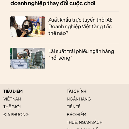
doanh nghiệp thay đổi cuộc chơi
Xuất khẩu trực tuyến thời AI:
Doanh nghiệp Việt tăng tốc
thế nào?
Lãi suất trái phiếu ngân hàng
“nổi sóng”
TIÊU ĐIỂM
TÀI CHÍNH
VIỆT NAM
NGÂN HÀNG
THẾ GIỚI
TIỀN TỆ
ĐỊA PHƯƠNG
BẢO HIỂM
THUẾ, NGÂN SÁCH