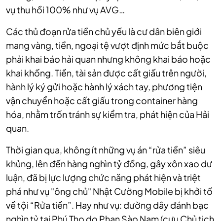
vụ thu hồi 100% như vụ AVG…
Các thủ đoạn rửa tiền chủ yếu là cư dân biên giới
mang vàng, tiền, ngoại tệ vượt định mức bắt buộc
phải khai báo hải quan nhưng không khai báo hoặc
khai khống. Tiền, tài sản được cất giấu trên người,
hành lý ký gửi hoặc hành lý xách tay, phương tiện
vận chuyển hoặc cất giấu trong container hàng
hóa, nhằm trốn tránh sự kiểm tra, phát hiện của Hải
quan.
Thời gian qua, không ít những vụ án “rửa tiền” siêu
khủng, lên đến hàng nghìn tỷ đồng, gây xôn xao dư
luận, đã bị lực lượng chức năng phát hiện và triệt
phá như vụ "ông chủ" Nhật Cường Mobile bị khởi tố
về tội “Rửa tiền”. Hay như vụ: đường dây đánh bạc
nghìn tỷ tại Phú Thọ do Phan Sào Nam (cựu Chủ tịch