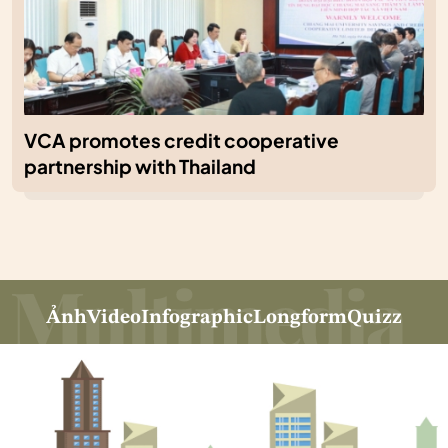
VCA promotes credit cooperative
partnership with Thailand
Ảnh
Video
Infographic
Longform
Quizz