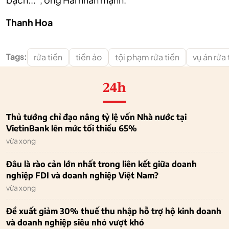
Thanh Hoa
Tags:
rửa tiền
tiền ảo
tội phạm rửa tiền
vụ án rửa 
24h
Thủ tướng chỉ đạo nâng tỷ lệ vốn Nhà nước tại
VietinBank lên mức tối thiểu 65%
vừa xong
Đâu là rào cản lớn nhất trong liên kết giữa doanh
nghiệp FDI và doanh nghiệp Việt Nam?
vừa xong
Đề xuất giảm 30% thuế thu nhập hỗ trợ hộ kinh doanh
và doanh nghiệp siêu nhỏ vượt khó