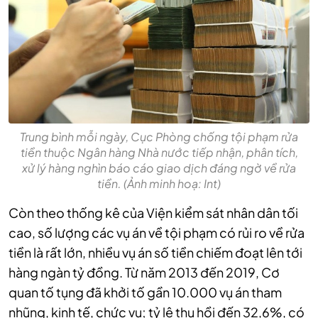
Trung bình mỗi ngày, Cục Phòng chống tội phạm rửa
tiền thuộc Ngân hàng Nhà nước tiếp nhận, phân tích,
xử lý hàng nghìn báo cáo giao dịch đáng ngờ về rửa
tiền. (Ảnh minh hoạ: Int)
Còn theo thống kê của Viện kiểm sát nhân dân tối
cao, số lượng các vụ án về tội phạm có rủi ro về rửa
tiền là rất lớn, nhiều vụ án số tiền chiếm đoạt lên tới
hàng ngàn tỷ đồng. Từ năm 2013 đến 2019, Cơ
quan tố tụng đã khởi tố gần 10.000 vụ án tham
nhũng, kinh tế, chức vụ; tỷ lệ thu hồi đến 32,6%, có