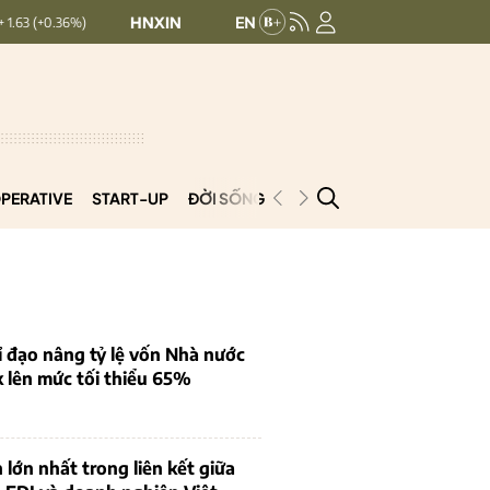
HNXINDEX:
293.44
UPCOMINDEX:
126.99
+ 0.25 (+0.09%)
PERATIVE
START-UP
ĐỜI SỐNG
PODCAST
VNCOOP
 đạo nâng tỷ lệ vốn Nhà nước
k lên mức tối thiểu 65%
 lớn nhất trong liên kết giữa