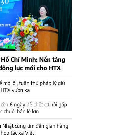
 Hồ Chí Minh: Nền tảng
 động lực mới cho HTX
ế mở lối, tuân thủ pháp lý giữ
 HTX vươn xa
 còn 6 ngày để chốt cơ hội gặp
ác chuỗi bán lẻ lớn
n Nhật cùng tìm đến gian hàng
 hợp tác xã Việt