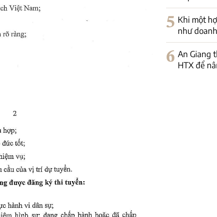
5
Khi một hợ
như doanh
6
An Giang t
HTX để nân