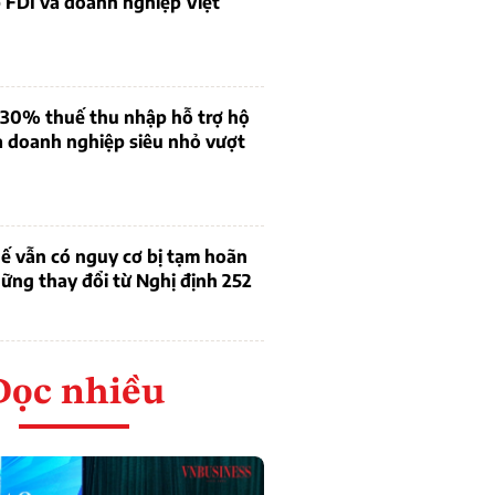
 FDI và doanh nghiệp Việt
 30% thuế thu nhập hỗ trợ hộ
à doanh nghiệp siêu nhỏ vượt
ế vẫn có nguy cơ bị tạm hoãn
ững thay đổi từ Nghị định 252
Đọc nhiều