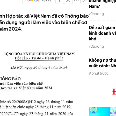
doanh nghiệp
Nam?
vừa xong
nh Hợp tác xã Việt Nam đã có Thông báo
 dụng người làm việc vào biên chế cơ
Đề xuất giảm
 năm 2024.
kinh doanh v
khó
vừa xong
Không nợ thu
xuất cảnh: Nh
9 phút trước