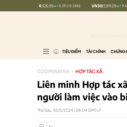
MINDEX:
126.99
VN30:
1,911.09
+ 0.29 (+0.23%)
+ 9.45 (+0.5%)
TIÊU ĐIỂM
TÀI CHÍNH
CHỨNG 
COOPERATIVE
HỢP TÁC XÃ
Liên minh Hợp tác x
người làm việc vào 
Thứ Sáu, 10/5/2024 | 08:04 GMT+7