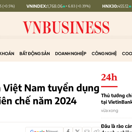
VNINDEX:
1,768.06
HNX30:
455.12
+ 6.83 (+0.39%)
+ 1.63 (+0.36%)
KHOÁN
BẤT ĐỘNG SẢN
DOANH NGHIỆP
CÔNG NGHỆ
COO
24h
ã Việt Nam tuyển dụng
Thủ tướng chỉ
biên chế năm 2024
tại VietinBan
vừa xong
Đâu là rào cản