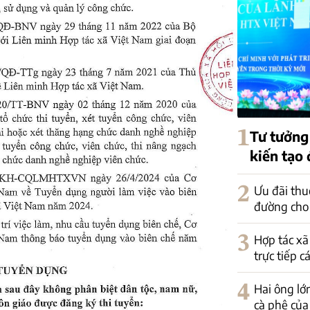
1
Tư tưởng
kiến tạo
2
Ưu đãi thu
đường cho
3
Hợp tác xã
trực tiếp c
4
Hai ông lớ
cà phê của