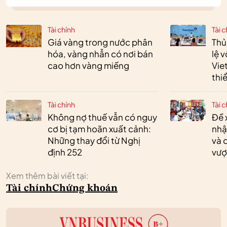
Tài chính
Tài c
Giá vàng trong nước phân
Thủ
hóa, vàng nhẫn có nơi bán
lệ 
cao hơn vàng miếng
Vie
thi
Tài chính
Tài c
Không nợ thuế vẫn có nguy
Đề 
cơ bị tạm hoãn xuất cảnh:
nhậ
Những thay đổi từ Nghị
và 
định 252
vượ
Xem thêm bài viết tại:
Tài chính
Chứng khoán