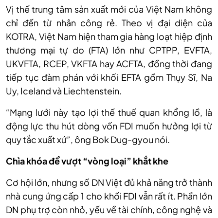
Vị thế trung tâm sản xuất mới của Việt Nam không
chỉ đến từ nhân công rẻ. Theo vị đại diện của
KOTRA, Việt Nam hiện tham gia hàng loạt hiệp định
thương mại tự do (FTA) lớn như CPTPP, EVFTA,
UKVFTA, RCEP, VKFTA hay ACFTA, đồng thời đang
tiếp tục đàm phán với khối EFTA gồm Thụy Sĩ, Na
Uy, Iceland và Liechtenstein.
“Mạng lưới này tạo lợi thế thuế quan khổng lồ, là
động lực thu hút dòng vốn FDI muốn hưởng lợi từ
quy tắc xuất xứ”, ông Bok Dug-gyou nói.
Chìa khóa để vượt “vòng loại” khắt khe
Cơ hội lớn, nhưng số DN Việt đủ khả năng trở thành
nhà cung ứng cấp 1 cho khối FDI vẫn rất ít. Phần lớn
DN phụ trợ còn nhỏ, yếu về tài chính, công nghệ và