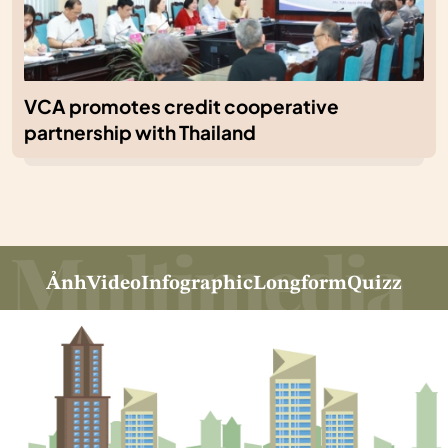
VCA promotes credit cooperative
partnership with Thailand
Ảnh
Video
Infographic
Longform
Quizz