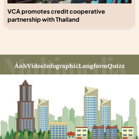
VCA promotes credit cooperative
partnership with Thailand
Ảnh
Video
Infographic
Longform
Quizz