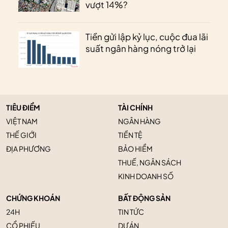
vượt 14%?
Tiền gửi lập kỷ lục, cuộc đua lãi
suất ngân hàng nóng trở lại
TIÊU ĐIỂM
TÀI CHÍNH
VIỆT NAM
NGÂN HÀNG
THẾ GIỚI
TIỀN TỆ
ĐỊA PHƯƠNG
BẢO HIỂM
THUẾ, NGÂN SÁCH
KINH DOANH SỐ
CHỨNG KHOÁN
BẤT ĐỘNG SẢN
24H
TIN TỨC
CỔ PHIẾU
DỰ ÁN