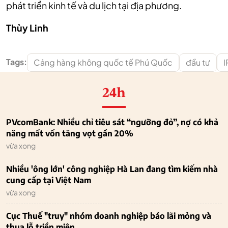
phát triển kinh tế và du lịch tại địa phương.
Thùy Linh
Tags:
Cảng hàng không quốc tế Phú Quốc
đầu tư
24h
PVcomBank: Nhiều chỉ tiêu sát “ngưỡng đỏ”, nợ có khả
năng mất vốn tăng vọt gần 20%
vừa xong
Nhiều 'ông lớn' công nghiệp Hà Lan đang tìm kiếm nhà
cung cấp tại Việt Nam
vừa xong
Cục Thuế "truy" nhóm doanh nghiệp báo lãi mỏng và
thua lỗ triền miên