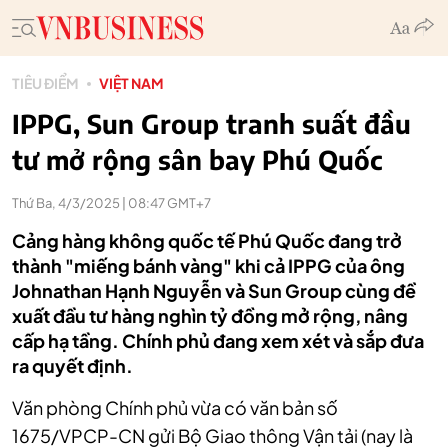
TIÊU ĐIỂM
VIỆT NAM
IPPG, Sun Group tranh suất đầu
tư mở rộng sân bay Phú Quốc
Thứ Ba, 4/3/2025 | 08:47 GMT+7
Cảng hàng không quốc tế Phú Quốc đang trở
thành "miếng bánh vàng" khi cả IPPG của ông
Johnathan Hạnh Nguyễn và Sun Group cùng đề
xuất đầu tư hàng nghìn tỷ đồng mở rộng, nâng
cấp hạ tầng. Chính phủ đang xem xét và sắp đưa
ra quyết định.
Văn phòng Chính phủ vừa có văn bản số
1675/VPCP-CN gửi Bộ Giao thông Vận tải (nay là