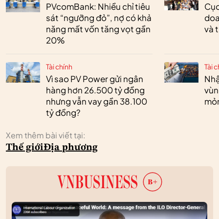
PVcomBank: Nhiều chỉ tiêu
Cục
sát “ngưỡng đỏ”, nợ có khả
doa
năng mất vốn tăng vọt gần
và 
20%
Tài chính
Tài c
Vì sao PV Power gửi ngân
Nhậ
hàng hơn 26.500 tỷ đồng
vùn
nhưng vẫn vay gần 38.100
mỏ
tỷ đồng?
Xem thêm bài viết tại:
Thế giới
Địa phương