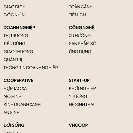
GIAO DỊCH
TOÀN CẢNH
GÓC NHÌN
TIỆN ÍCH
DOANH NGHIỆP
CÔNG NGHỆ
THỊ TRƯỜNG
XU HƯỚNG
TIÊU DÙNG
SẢN PHẨM SỐ
GIAO THƯƠNG
ỨNG DỤNG
QUẢN TRỊ
THÔNG TIN DOANH NGHIỆP
COOPERATIVE
START-UP
HỢP TÁC XÃ
KHỞI NGHIỆP
MÔ HÌNH
Ý TƯỞNG
KINH DOANH XANH
HỆ SINH THÁI
AN SINH
ĐỜI SỐNG
VNCOOP
DÂN SINH