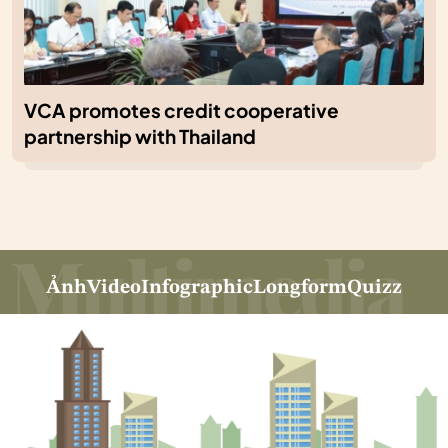
VCA promotes credit cooperative
partnership with Thailand
Ảnh
Video
Infographic
Longform
Quizz