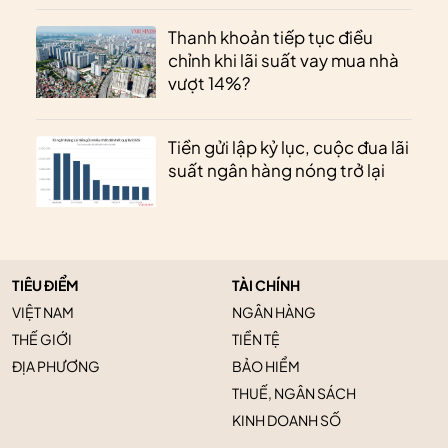
Thanh khoản tiếp tục điều
chỉnh khi lãi suất vay mua nhà
vượt 14%?
Tiền gửi lập kỷ lục, cuộc đua lãi
suất ngân hàng nóng trở lại
TIÊU ĐIỂM
TÀI CHÍNH
VIỆT NAM
NGÂN HÀNG
THẾ GIỚI
TIỀN TỆ
ĐỊA PHƯƠNG
BẢO HIỂM
THUẾ, NGÂN SÁCH
KINH DOANH SỐ