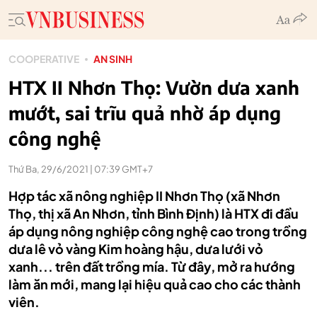
COOPERATIVE
AN SINH
HTX II Nhơn Thọ: Vườn dưa xanh
mướt, sai trĩu quả nhờ áp dụng
công nghệ
Thứ Ba, 29/6/2021 | 07:39 GMT+7
Hợp tác xã nông nghiệp II Nhơn Thọ (xã Nhơn
Thọ, thị xã An Nhơn, tỉnh Bình Định) là HTX đi đầu
áp dụng nông nghiệp công nghệ cao trong trồng
dưa lê vỏ vàng Kim hoàng hậu, dưa lưới vỏ
xanh... trên đất trồng mía. Từ đây, mở ra hướng
làm ăn mới, mang lại hiệu quả cao cho các thành
viên.