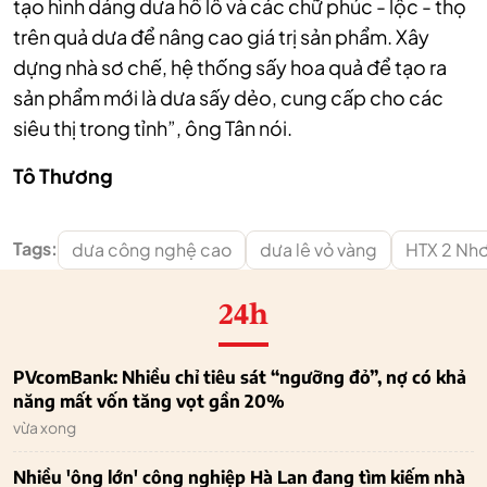
tạo hình dáng dưa hồ lô và các chữ phúc - lộc - thọ
trên quả dưa để nâng cao giá trị sản phẩm. Xây
dựng nhà sơ chế, hệ thống sấy hoa quả để tạo ra
sản phẩm mới là dưa sấy dẻo, cung cấp cho các
siêu thị trong tỉnh”, ông Tân nói.
Tô Thương
Tags:
dưa công nghệ cao
dưa lê vỏ vàng
HTX 2 Nhơ
24h
PVcomBank: Nhiều chỉ tiêu sát “ngưỡng đỏ”, nợ có khả
năng mất vốn tăng vọt gần 20%
vừa xong
Nhiều 'ông lớn' công nghiệp Hà Lan đang tìm kiếm nhà