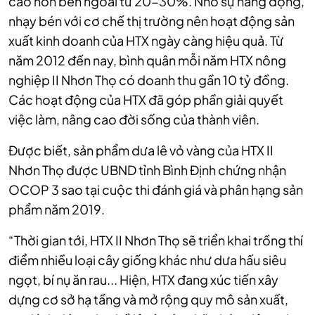
cao hơn bên ngoài từ 20-30%. Nhờ sự năng động,
nhạy bén với cơ chế thị trường nên hoạt động sản
xuất kinh doanh của HTX ngày càng hiệu quả. Từ
năm 2012 đến nay, bình quân mỗi năm HTX nông
nghiệp II Nhơn Thọ có doanh thu gần 10 tỷ đồng.
Các hoạt động của HTX đã góp phần giải quyết
việc làm, nâng cao đời sống của thành viên.
Được biết, sản phẩm dưa lê vỏ vàng của HTX II
Nhơn Thọ được UBND tỉnh Bình Định chứng nhận
OCOP 3 sao tại cuộc thi đánh giá và phân hạng sản
phẩm năm 2019.
“Thời gian tới, HTX II Nhơn Thọ sẽ triển khai trồng thí
điểm nhiều loại cây giống khác như dưa hấu siêu
ngọt, bí nụ ăn rau... Hiện, HTX đang xúc tiến xây
dựng cơ sở hạ tầng và mở rộng quy mô sản xuất,