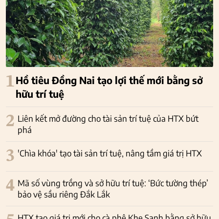
1
Hồ tiêu Đồng Nai tạo lợi thế mới bằng sở
hữu trí tuệ
2
Liên kết mở đường cho tài sản trí tuệ của HTX bứt
phá
3
'Chìa khóa' tạo tài sản trí tuệ, nâng tầm giá trị HTX
4
Mã số vùng trồng và sở hữu trí tuệ: ‘Bức tường thép’
bảo vệ sầu riêng Đắk Lắk
HTX tạo giá trị mới cho cà phê Khe Sanh bằng sở hữu