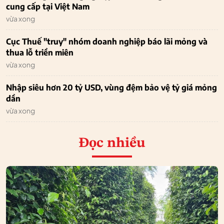
cung cấp tại Việt Nam
vừa xong
Cục Thuế "truy" nhóm doanh nghiệp báo lãi mỏng và
thua lỗ triền miên
vừa xong
Nhập siêu hơn 20 tỷ USD, vùng đệm bảo vệ tỷ giá mỏng
dần
vừa xong
Đọc nhiều