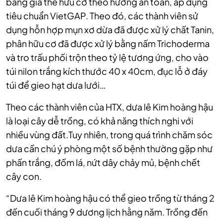
bằng giá thể hữu cơ theo hướng an toàn, áp dụng
tiêu chuẩn VietGAP. Theo đó, các thành viên sử
dụng hỗn hợp mụn xơ dừa đã được xử lý chất Tanin,
phân hữu cơ đã được xử lý bằng nấm Trichoderma
và tro trấu phối trộn theo tỷ lệ tương ứng, cho vào
túi nilon trắng kích thước 40 x 40cm, đục lỗ ở đáy
túi để gieo hạt dưa lưới…
Theo các thành viên của HTX, dưa lê Kim hoàng hậu
là loại cây dễ trồng, có khả năng thích nghi với
nhiều vùng đất.Tuy nhiên, trong quá trình chăm sóc
dưa cần chú ý phòng một số bệnh thường gặp như
phấn trắng, đốm lá, nứt dây chảy mủ, bệnh chết
cây con.
“Dưa lê Kim hoàng hậu có thể gieo trồng từ tháng 2
đến cuối tháng 9 dương lịch hằng năm. Trồng đến