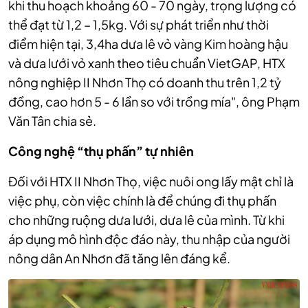
khi thu hoạch khoảng 60 - 70 ngày, trọng lượng có
thể đạt từ 1,2 – 1,5kg. Với sự phát triển như thời
điểm hiện tại, 3,4ha dưa lê vỏ vàng Kim hoàng hậu
và dưa lưới vỏ xanh theo tiêu chuẩn VietGAP, HTX
nông nghiệp II Nhơn Thọ có doanh thu trên 1,2 tỷ
đồng, cao hơn 5 - 6 lần so với trồng mía", ông Phạm
Văn Tân chia sẻ.
Công nghệ “thụ phấn” tự nhiên
Đối với HTX II Nhơn Thọ, việc nuôi ong lấy mật chỉ là
việc phụ, còn việc chính là để chúng đi thụ phấn
cho những ruộng dưa lưới, dưa lê của mình. Từ khi
áp dụng mô hình độc đáo này, thu nhập của người
nông dân An Nhơn đã tăng lên đáng kể.