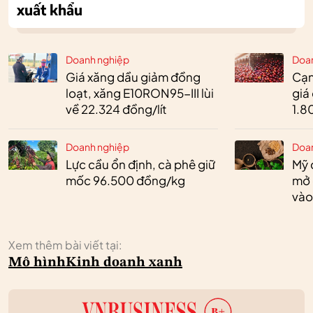
xuất khẩu
Doanh nghiệp
Doa
Giá xăng dầu giảm đồng
Cạn
loạt, xăng E10RON95-III lùi
giá
về 22.324 đồng/lít
1.8
Doanh nghiệp
Doa
Lực cầu ổn định, cà phê giữ
Mỹ 
mốc 96.500 đồng/kg
mở 
vào
Xem thêm bài viết tại:
Mô hình
Kinh doanh xanh