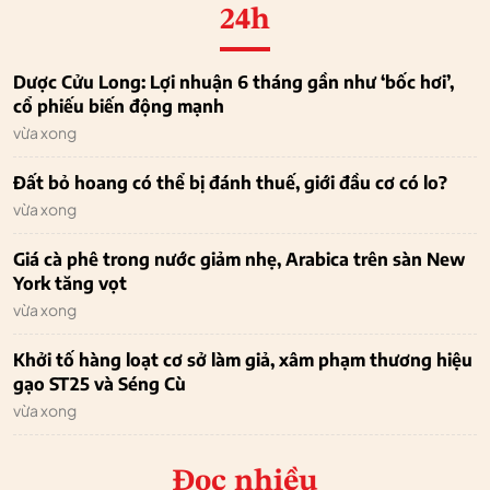
24h
Dược Cửu Long: Lợi nhuận 6 tháng gần như ‘bốc hơi’,
cổ phiếu biến động mạnh
vừa xong
Đất bỏ hoang có thể bị đánh thuế, giới đầu cơ có lo?
vừa xong
Giá cà phê trong nước giảm nhẹ, Arabica trên sàn New
York tăng vọt
vừa xong
Khởi tố hàng loạt cơ sở làm giả, xâm phạm thương hiệu
gạo ST25 và Séng Cù
vừa xong
Đọc nhiều