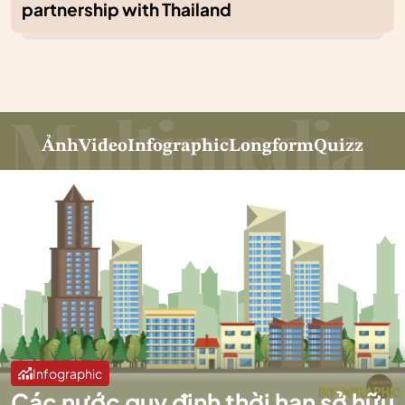
partnership with Thailand
Ảnh
Video
Infographic
Longform
Quizz
Infographic
Các nước quy định thời hạn sở hữu