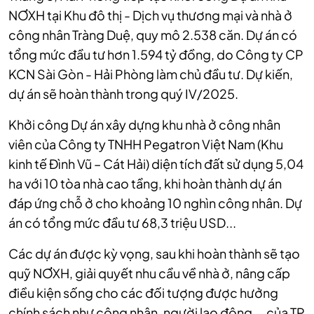
NƠXH tại Khu đô thị - Dịch vụ thương mại và nhà ở
công nhân Tràng Duệ, quy mô 2.538 căn. Dự án có
tổng mức đầu tư hơn 1.594 tỷ đồng, do Công ty CP
KCN Sài Gòn - Hải Phòng làm chủ đầu tư. Dự kiến,
dự án sẽ hoàn thành trong quý IV/2025.
Khởi công Dự án xây dựng khu nhà ở công nhân
viên của Công ty TNHH Pegatron Việt Nam (Khu
kinh tế Đình Vũ – Cát Hải) diện tích đất sử dụng 5,04
ha với 10 tòa nhà cao tầng, khi hoàn thành dự án
đáp ứng chỗ ở cho khoảng 10 nghìn công nhân. Dự
án có tổng mức đầu tư 68,3 triệu USD...
Các dự án được kỳ vọng, sau khi hoàn thành sẽ tạo
quỹ NƠXH, giải quyết nhu cầu về nhà ở, nâng cấp
điều kiện sống cho các đối tượng được hưởng
chính sách như công nhân, người lao động,… của TP