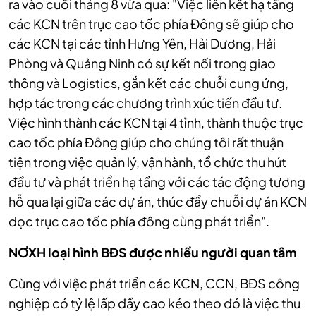
ra vào cuối tháng 8 vừa qua: "
Việc liên kết hạ tầng
các KCN trên trục cao tốc phía
Đ
ông sẽ giúp cho
các KCN tại các tỉnh Hưng Yên, Hải Dương, Hải
Phòng và Quảng Ninh có sự kết nối trong giao
thông và Logistics, gắn kết các chuỗi cung ứng,
hợp tác trong các chương trình xúc tiến đầu tư.
Việc hình thành các KCN tại 4 tỉnh, thành thuộc trục
cao tốc phía
Đ
ông giúp cho chúng tôi rất thuận
tiện trong việc quản lý, vận hành, tổ chức thu hút
đầu tư và phát triển hạ tầng với các tác động tương
hỗ qua lại giữa các dự án, thúc đẩy chuỗi dự án KCN
dọc trục cao tốc phía đông cùng phát triển".
NƠXH loại hình BĐS được nhiều người quan tâm
Cùng với việc phát triển các KCN, CCN, BĐS công
nghiệp có tỷ lệ lấp đầy cao kéo theo đó là việc thu