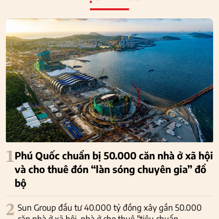
1
Phú Quốc chuẩn bị 50.000 căn nhà ở xã hội
và cho thuê đón “làn sóng chuyên gia” đổ
bộ
2
Sun Group đầu tư 40.000 tỷ đồng xây gần 50.000
căn nhà ở xã hội, nhà ở cho thuê "tiêu chuẩn