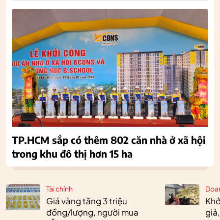
TP.HCM sắp có thêm 802 căn nhà ở xã hội
trong khu đô thị hơn 15 ha
Tài chính
Doa
Giá vàng tăng 3 triệu
Khở
đồng/lượng, người mua
giả