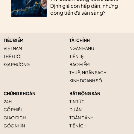
Định giá còn hấp dẫn, nhưng
dòng tiền đã sẵn sàng?
TIÊU ĐIỂM
TÀI CHÍNH
VIỆT NAM
NGÂN HÀNG
THẾ GIỚI
TIỀN TỆ
ĐỊA PHƯƠNG
BẢO HIỂM
THUẾ, NGÂN SÁCH
KINH DOANH SỐ
CHỨNG KHOÁN
BẤT ĐỘNG SẢN
24H
TIN TỨC
CỔ PHIẾU
DỰ ÁN
GIAO DỊCH
TOÀN CẢNH
GÓC NHÌN
TIỆN ÍCH