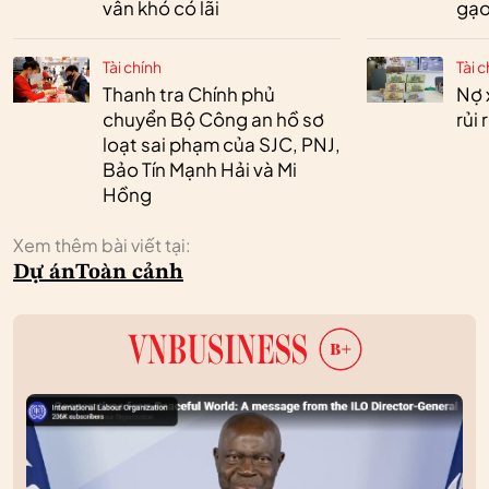
vẫn khó có lãi
gạo
Tài chính
Tài c
Thanh tra Chính phủ
Nợ 
chuyển Bộ Công an hồ sơ
rủi
loạt sai phạm của SJC, PNJ,
Bảo Tín Mạnh Hải và Mi
Hồng
Xem thêm bài viết tại:
Dự án
Toàn cảnh