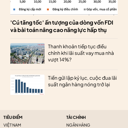
'Cú tăng tốc' ấn tượng của dòng vốn FDI
và bài toán nâng cao năng lực hấp thụ
Thanh khoản tiếp tục điều
chỉnh khi lãi suất vay mua nhà
vượt 14%?
Tiền gửi lập kỷ lục, cuộc đua lãi
suất ngân hàng nóng trở lại
TIÊU ĐIỂM
TÀI CHÍNH
VIỆT NAM
NGÂN HÀNG