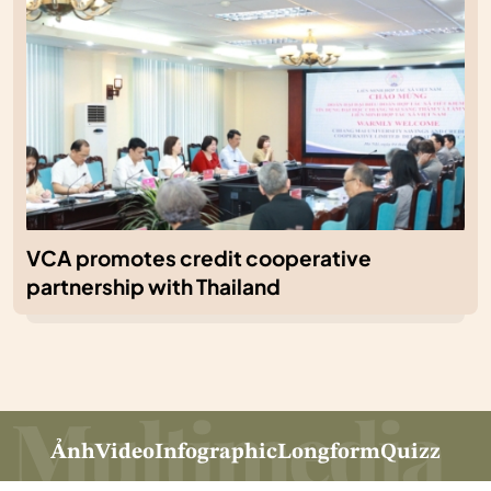
VCA promotes credit cooperative
partnership with Thailand
Ảnh
Video
Infographic
Longform
Quizz