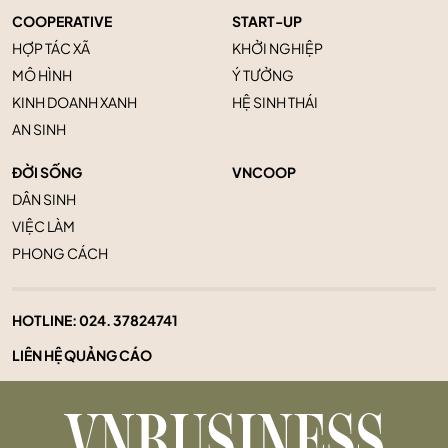
COOPERATIVE
START-UP
HỢP TÁC XÃ
KHỞI NGHIỆP
MÔ HÌNH
Ý TƯỞNG
KINH DOANH XANH
HỆ SINH THÁI
AN SINH
ĐỜI SỐNG
VNCOOP
DÂN SINH
VIỆC LÀM
PHONG CÁCH
HOTLINE:
024. 37824741
LIÊN HỆ QUẢNG CÁO