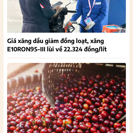
Giá xăng dầu giảm đồng loạt, xăng
E10RON95-III lùi về 22.324 đồng/lít