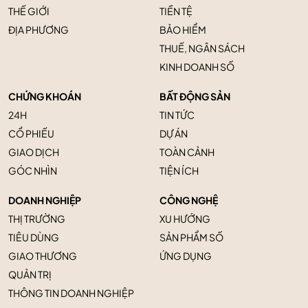
THẾ GIỚI
TIỀN TỆ
ĐỊA PHƯƠNG
BẢO HIỂM
THUẾ, NGÂN SÁCH
KINH DOANH SỐ
CHỨNG KHOÁN
BẤT ĐỘNG SẢN
24H
TIN TỨC
CỔ PHIẾU
DỰ ÁN
GIAO DỊCH
TOÀN CẢNH
GÓC NHÌN
TIỆN ÍCH
DOANH NGHIỆP
CÔNG NGHỆ
THỊ TRƯỜNG
XU HƯỚNG
TIÊU DÙNG
SẢN PHẨM SỐ
GIAO THƯƠNG
ỨNG DỤNG
QUẢN TRỊ
THÔNG TIN DOANH NGHIỆP