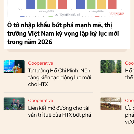
Ô tô nhập khẩu bứt phá mạnh mẽ, thị
trường Việt Nam kỳ vọng lập kỷ lục mới
trong năm 2026
Cooperative
Coo
Tư tưởng Hồ Chí Minh: Nền
Hồ 
tảng kiến tạo động lực mới
thế
cho HTX
Cooperative
Coo
Liên kết mở đường cho tài
Ưu 
sản trí tuệ của HTX bứt phá
phá
vươ