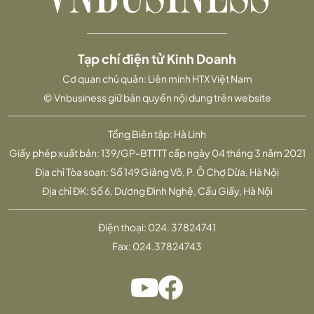
Tạp chí điện tử Kinh Doanh
Cơ quan chủ quản: Liên minh HTX Việt Nam
© Vnbusiness giữ bản quyền nội dung trên website
Tổng Biên tập: Hà Linh
Giấy phép xuất bản: 139/GP-BTTTT cấp ngày 04 tháng 3 năm 2021
Địa chỉ Tòa soạn: Số 149 Giảng Võ, P. Ô Chợ Dừa, Hà Nội
Địa chỉ ĐK: Số 6, Dương Đình Nghệ, Cầu Giấy, Hà Nội
Điện thoại:
024. 37824741
Fax:
024.37824743