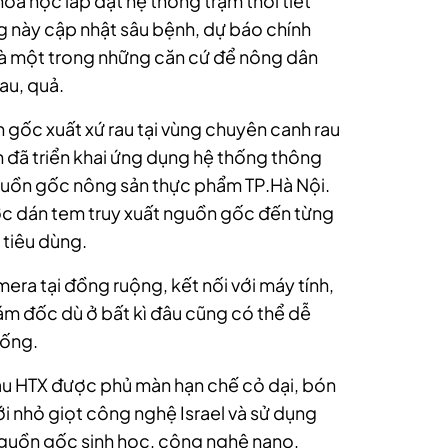
oa học lắp đặt hệ thống trạm thời tiết
g này cập nhật sâu bệnh, dự báo chính
 là một trong những căn cứ để nông dân
au, quả.
 gốc xuất xứ rau tại vùng chuyên canh rau
đã triển khai ứng dụng hệ thống thông
nguồn gốc nông sản thực phẩm TP.Hà Nội.
 dán tem truy xuất nguồn gốc đến từng
 tiêu dùng.
mera tại đồng ruộng, kết nối với máy tính,
ám đốc dù ở bất kì đâu cũng có thể dễ
hống.
rau HTX được phủ màn hạn chế cỏ dại, bón
 nhỏ giọt công nghệ Israel và sử dụng
nguồn gốc sinh học, công nghệ nano,