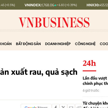
VNINDEX:
1,768.06
HNX30:
455.12
+ 6.83 (+0.39%)
+ 1.63 (+0
KHOÁN
BẤT ĐỘNG SẢN
DOANH NGHIỆP
CÔNG NGHỆ
COO
24h
ản xuất rau, quả sạch
Lần đầu vượt 
chinh phục th
6 giờ trước
Từ chuyện khở