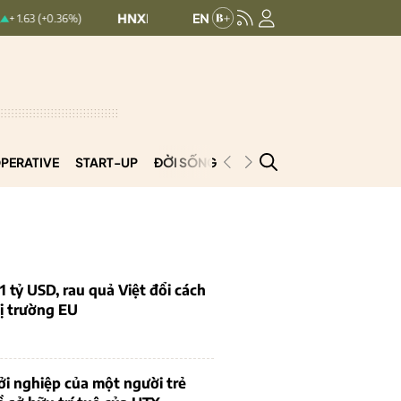
HNXINDEX:
293.44
UPCOMINDEX:
126.9
.36%)
+ 0.25 (+0.09%)
PERATIVE
START-UP
ĐỜI SỐNG
PODCAST
VNCOOP
1 tỷ USD, rau quả Việt đổi cách
ị trường EU
i nghiệp của một người trẻ