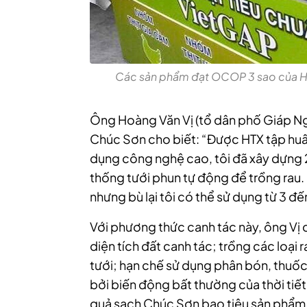
Các sản phẩm đạt OCOP 3 sao của HTX
Ông Hoàng Văn Vị (tổ dân phố Giáp Ngọ
Chúc Sơn cho biết: “Được HTX tập huấ
dụng công nghệ cao, tôi đã xây dựng 
thống tưới phun tự động để trồng rau. 
nhưng bù lại tôi có thể sử dụng từ 3 đế
Với phương thức canh tác này, ông Vị
diện tích đất canh tác; trồng các loại 
tưới; hạn chế sử dụng phân bón, thuốc
bởi biến động bất thường của thời tiết
quả sạch Chúc Sơn bao tiêu sản phẩm