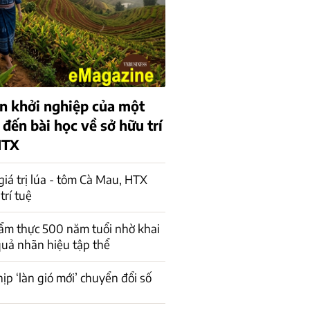
n khởi nghiệp của một
 đến bài học về sở hữu trí
HTX
iá trị lúa - tôm Cà Mau, HTX
trí tuệ
ẩm thực 500 năm tuổi nhờ khai
quả nhãn hiệu tập thể
ịp ‘làn gió mới’ chuyển đổi số