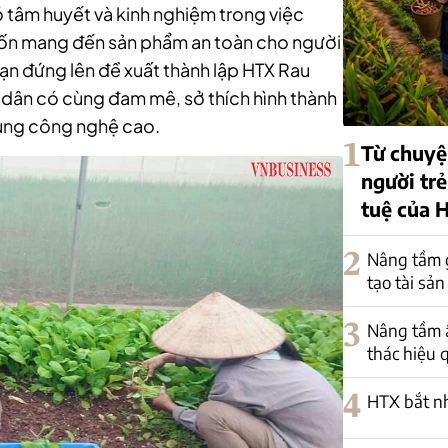
 tâm huyết và kinh nghiệm trong việc
ốn mang đến sản phẩm an toàn cho người
dạn đứng lên đề xuất thành lập HTX Rau
dân có cùng đam mê, sở thích hình thành
ụng công nghệ cao.
1
Từ chuyệ
người trẻ
tuệ của 
2
Nâng tầm g
tạo tài sản 
3
Nâng tầm 
thác hiệu 
4
HTX bắt nh