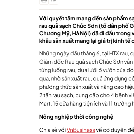
Với quyết tâm mang đến sản phẩm sạ
rau quả sạch Chúc Sơn (tổ dân phố G
Chương Mỹ, Hà Nội) đã đi đầu trong
khâu sản xuất mang lại giá trị kinh tế
Những ngày đầu tháng 6, tại HTX rau,
Giám đốc Rau quả sạch Chúc Sơn vẫn 
từng luống rau, dưa lưới ở vườn của đơ
qua, nhờ sản xuất rau, quả ứng dụng c
phương thức sản xuất và nâng cao hiệ
2 tấn rau sạch, cung cấp cho 4 bệnh viện
Mart, 15 cửa hàng tiện ích và 11 trường 
Nông nghiệp thời công nghệ
Chia sẻ với
VnBusiness
về cơ duyên đế