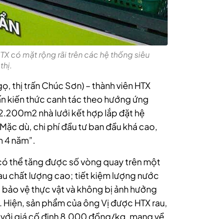
 có mặt rộng rãi trên các hệ thống siêu
thị.
, thị trấn Chúc Sơn) – thành viên HTX
n kiến thức canh tác theo hướng ứng
2.200m2 nhà lưới kết hợp lắp đặt hệ
Mặc dù, chi phí đầu tư ban đầu khá cao,
n 4 năm”.
 có thể tăng được số vòng quay trên một
rau chất lượng cao; tiết kiệm lượng nước
 bảo vệ thực vật và không bị ảnh hưởng
. Hiện, sản phẩm của ông Vị được HTX rau,
 với giá cố định 8.000 đồng/kg, mang về