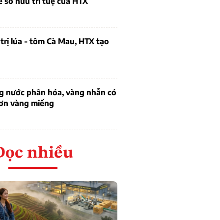
ề sở hữu trí tuệ của HTX
trị lúa - tôm Cà Mau, HTX tạo
ng nước phân hóa, vàng nhẫn có
hơn vàng miếng
Đọc nhiều