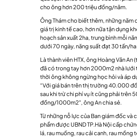
cho ông hơn 200 triệu đồng/năm.
Ông Thám cho biết thêm, những năm qu
giá trị kinh tế cao, hơn nữa tận dụng 
hoạch sản xuất 2ha, trung bình mỗi năm
dưới 70 ngày, năng suất đạt 30 tấn/ha
Là thành viên HTX, ông Hoàng Văn An (
đã có trong tay hơn 2000m2 nhà lưới
thời ông không ngừng học hỏi và áp dụ
“Với giá bán trên thị trường 40.000 đồ
sau khi trừ chi phí vụ ít cũng phải trên 
đồng/1000m2", ông An chia sẻ.
Từ những nỗ lực của Ban giám đốc và c
phẩm được UBND TP.Hà Nội cấp chứn
lá, rau muống, rau cải canh, rau mồng tơ