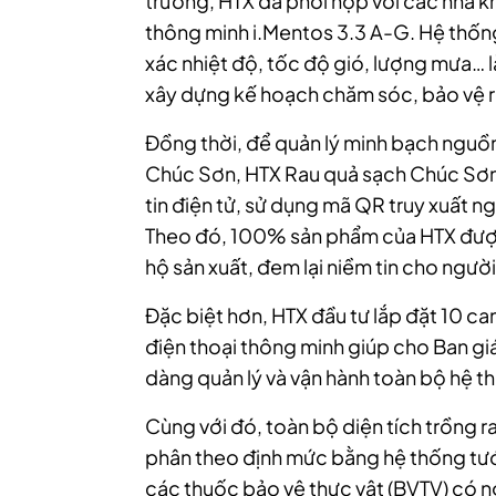
trường, HTX đã phối hợp với các nhà kh
thông minh i.Mentos 3.3 A-G. Hệ thốn
xác nhiệt độ, tốc độ gió, lượng mưa…
xây dựng kế hoạch chăm sóc, bảo vệ r
Đồng thời, để quản lý minh bạch nguồn
Chúc Sơn, HTX Rau quả sạch Chúc Sơn 
tin điện tử, sử dụng mã QR truy xuất 
Theo đó, 100% sản phẩm của HTX được
hộ sản xuất, đem lại niềm tin cho người
Đặc biệt hơn, HTX đầu tư lắp đặt 10 ca
điện thoại thông minh giúp cho Ban gi
dàng quản lý và vận hành toàn bộ hệ t
Cùng với đó, toàn bộ diện tích trồng 
phân theo định mức bằng hệ thống tưới
các thuốc bảo vệ thực vật (BVTV) có 