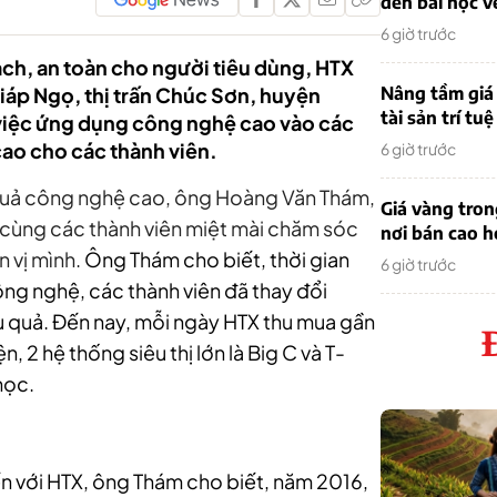
đến bài học v
6 giờ trước
ch, an toàn cho người tiêu dùng, HTX
iáp Ngọ, thị trấn Chúc Sơn, huyện
Nâng tầm giá 
tài sản trí tuệ
 việc ứng dụng công nghệ cao vào các
 cao cho các thành viên.
6 giờ trước
 quả công nghệ cao, ông Hoàng Văn Thám,
Giá vàng tro
cùng các thành viên miệt mài chăm sóc
nơi bán cao 
n vị mình.
Ông Thám cho biết, thời gian
6 giờ trước
ông nghệ, các thành viên đã thay đổi
u quả. Đến nay, mỗi ngày HTX thu mua gần
, 2 hệ thống siêu thị lớn là Big C và T-
học.
n với HTX, ông Thám cho biết, năm 2016,