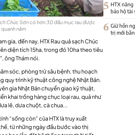
5
HTX nâng 
bảo hộ tài 
 sạch Chúc Sơn có hơn 30 đầu mục rau được
6
Giữ hồn ng
t quanh năm
trị mới bằn
tham gia, đến nay, HTX Rau quả sạch Chúc
rên diện tích 15ha, trong đó 10ha theo tiêu
, ông Thám nói.
chăm sóc, phòng trừ sâu bệnh, thu hoạch
ng quy trình kỹ thuật công nghệ Nhật Bản.
ên gia Nhật Bản chuyển giao kỹ thuật,
ển khai trồng hàng chục loại rau, quả như
dưa lê, dưa chuột, cà chua...
nh “sống còn” của HTX là truy xuất
thế, từ những ngày đầu bước vào thị