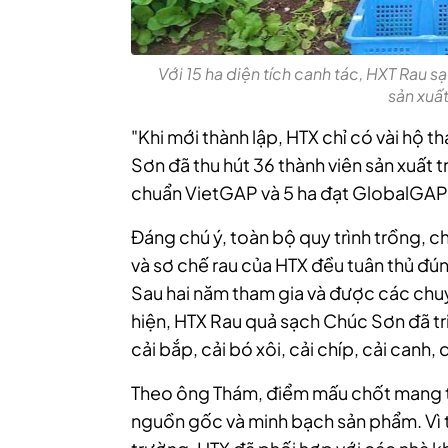
Với 15 ha diện tích canh tác, HXT Rau
sản xuấ
"Khi mới thành lập, HTX chỉ có vài hộ 
Sơn đã thu hút 36 thành viên sản xuất t
chuẩn VietGAP và 5 ha đạt GlobalGAP"
Đáng chú ý, toàn bộ quy trình trồng, 
và sơ chế rau của HTX đều tuân thủ đú
Sau hai năm tham gia và được các chuy
hiện, HTX Rau quả sạch Chúc Sơn đã tri
cải bắp, cải bó xôi, cải chíp, cải canh, 
Theo ông Thám, điểm mấu chốt mang tí
nguồn gốc và minh bạch sản phẩm. Vì 