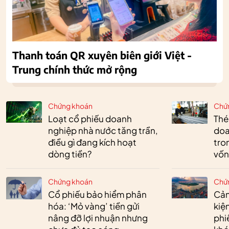
Thanh toán QR xuyên biên giới Việt -
Trung chính thức mở rộng
Chứng khoán
Chứ
Loạt cổ phiếu doanh
Thé
nghiệp nhà nước tăng trần,
doa
điều gì đang kích hoạt
tro
dòng tiền?
vốn
Chứng khoán
Chứ
Cổ phiếu bảo hiểm phân
Cản
hóa: ‘Mỏ vàng’ tiền gửi
kiệ
nâng đỡ lợi nhuận nhưng
phi