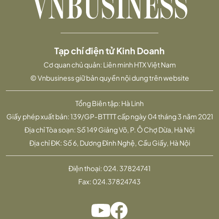
Tạp chí điện tử Kinh Doanh
Cơ quan chủ quản: Liên minh HTX Việt Nam
© Vnbusiness giữ bản quyền nội dung trên website
Tổng Biên tập: Hà Linh
Giấy phép xuất bản: 139/GP-BTTTT cấp ngày 04 tháng 3 năm 2021
Địa chỉ Tòa soạn: Số 149 Giảng Võ, P. Ô Chợ Dừa, Hà Nội
Địa chỉ ĐK: Số 6, Dương Đình Nghệ, Cầu Giấy, Hà Nội
Điện thoại:
024. 37824741
Fax:
024.37824743