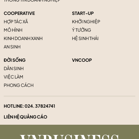
COOPERATIVE
START-UP
HỢP TÁC XÃ
KHỞI NGHIỆP
MÔ HÌNH
Ý TƯỞNG
KINH DOANH XANH
HỆ SINH THÁI
AN SINH
ĐỜI SỐNG
VNCOOP
DÂN SINH
VIỆC LÀM
PHONG CÁCH
HOTLINE:
024. 37824741
LIÊN HỆ QUẢNG CÁO