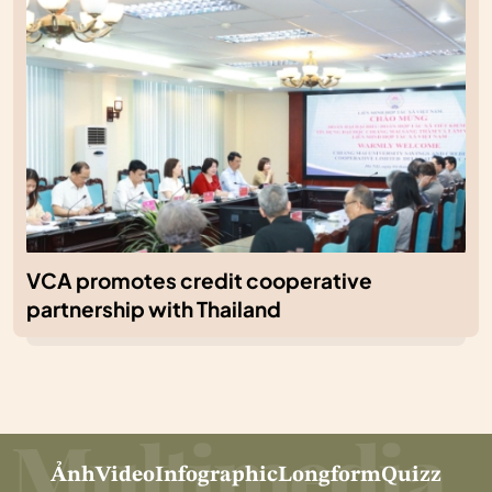
VCA promotes credit cooperative
partnership with Thailand
Ảnh
Video
Infographic
Longform
Quizz