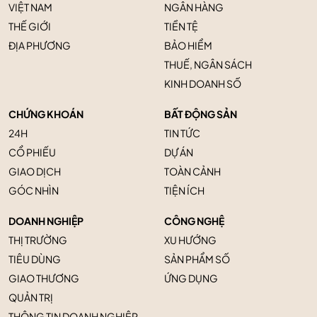
VIỆT NAM
NGÂN HÀNG
THẾ GIỚI
TIỀN TỆ
ĐỊA PHƯƠNG
BẢO HIỂM
THUẾ, NGÂN SÁCH
KINH DOANH SỐ
CHỨNG KHOÁN
BẤT ĐỘNG SẢN
24H
TIN TỨC
CỔ PHIẾU
DỰ ÁN
GIAO DỊCH
TOÀN CẢNH
GÓC NHÌN
TIỆN ÍCH
DOANH NGHIỆP
CÔNG NGHỆ
THỊ TRƯỜNG
XU HƯỚNG
TIÊU DÙNG
SẢN PHẨM SỐ
GIAO THƯƠNG
ỨNG DỤNG
QUẢN TRỊ
THÔNG TIN DOANH NGHIỆP