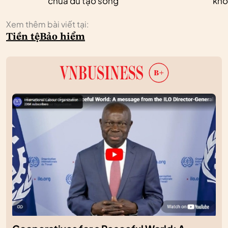
chưa đủ tạo sóng
khó
Xem thêm bài viết tại:
Tiền tệ
Bảo hiểm