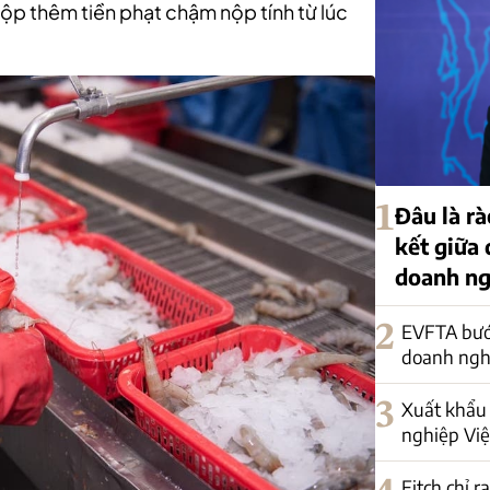
ộp thêm tiền phạt chậm nộp tính từ lúc
1
Đâu là rà
kết giữa
doanh ng
2
EVFTA bướ
doanh nghi
3
Xuất khẩu 
nghiệp Việ
Fitch chỉ r