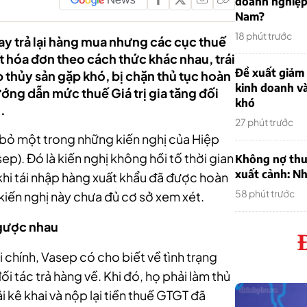
doanh nghiệp
Nam?
18 phút trước
hay trả lại hàng mua nhưng các cục thuế
 hóa đơn theo cách thức khác nhau, trái
Đề xuất giảm
thủy sản gặp khó, bị chặn thủ tục hoàn
kinh doanh v
ướng dẫn mức thuế Giá trị gia tăng đối
khó
.
27 phút trước
 bỏ một trong những kiến nghị của Hiệp
ep). Đó là kiến nghị không hồi tố thời gian
Không nợ thu
xuất cảnh: Nh
khi tái nhập hàng xuất khẩu đã được hoàn
58 phút trước
 kiến nghị này chưa đủ cơ sở xem xét.
ngược nhau
 chính, Vasep có cho biết về tình trạng
i tác trả hàng về. Khi đó, họ phải làm thủ
i kê khai và nộp lại tiền thuế GTGT đã