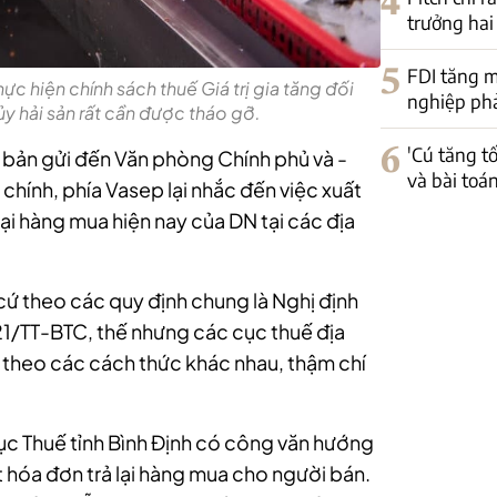
4
trưởng hai
5
FDI tăng m
c hiện chính sách thuế Giá trị gia tăng đối
nghiệp phải
y hải sản rất cần được tháo gỡ.
6
'Cú tăng t
 bản gửi đến Văn phòng Chính phủ và -
và bài toá
chính, phía Vasep lại nhắc đến việc xuất
 lại hàng mua hiện nay của DN tại các địa
cứ theo các quy định chung là Nghị định
/TT-BTC, thế nhưng các cục thuế địa
theo các cách thức khác nhau, thậm chí
c Thuế tỉnh Bình Định có công văn hướng
 hóa đơn trả lại hàng mua cho người bán.