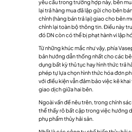
yêu cầu trong trường hợp này, bên mu
lại trả hàng mua đã lập gửi cho bên bá
chỉnh (hàng bán trả lại) giao cho bên m
chỉnh lại toàn bộ thông tin. Điều này t
đó DN còn có thể bị phạt hành vi lập h
Từ những khúc mắc như vậy, phía Vasep
bản hướng dẫn thống nhất cho các bên
dụng bất kỳ thủ tục hay hình thức trả 
phép tự lựa chọn hình thức hóa đơn p
với điều kiện vẫn đảm bảo việc kê kha
giao dịch giữa hai bên.
Ngoài vấn đề nêu trên, trong chính sá
thể thấy rõ bất cập trong việc hướng
phụ phẩm thủy hải sản.
Nhất là các công ty chế biến thủy hải 