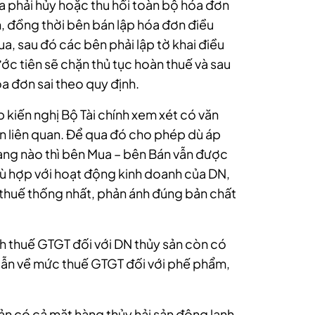
a phải hủy hoặc thu hồi toàn bộ hóa đơn
n, đồng thời bên bán lập hóa đơn điều
ua, sau đó các bên phải lập tờ khai điều
rước tiên sẽ chặn thủ tục hoàn thuế và sau
óa đơn sai theo quy định.
 kiến nghị Bộ Tài chính xem xét có văn
 liên quan. Để qua đó cho phép dù áp
hàng nào thì bên Mua – bên Bán vẫn được
hù hợp với hoạt động kinh doanh của DN,
i thuế thống nhất, phản ánh đúng bản chất
ch thuế GTGT đối với DN thủy sản còn có
 dẫn về mức thuế GTGT đối với phế phẩm,
sản có cả mặt hàng thủy hải sản đông lạnh