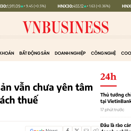
09
HNX30:
455.12
HNXINDEX:
2
+ 9.45 (+0.5%)
+ 1.63 (+0.36%)
KHOÁN
BẤT ĐỘNG SẢN
DOANH NGHIỆP
CÔNG NGHỆ
COO
24h
sản vẫn chưa yên tâm
Thủ tướng chỉ
sách thuế
tại VietinBan
17 phút trước
Đâu là rào cản