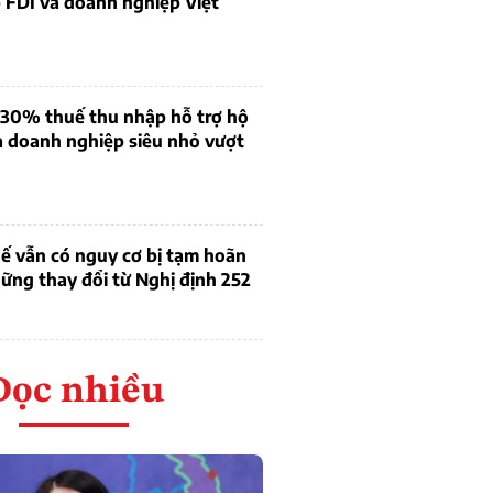
 FDI và doanh nghiệp Việt
 30% thuế thu nhập hỗ trợ hộ
à doanh nghiệp siêu nhỏ vượt
ế vẫn có nguy cơ bị tạm hoãn
ững thay đổi từ Nghị định 252
Đọc nhiều