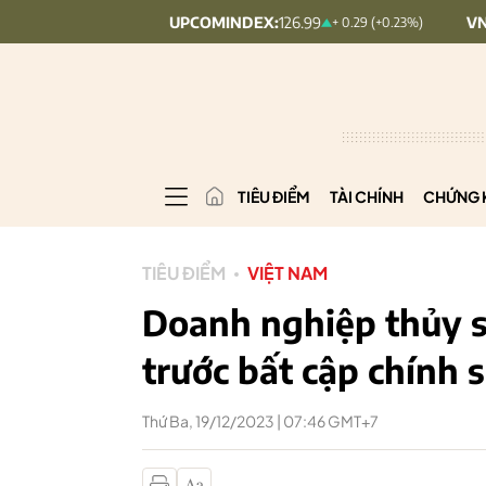
UPCOMINDEX:
126.99
VN30:
1,911.
+ 0.25 (+0.09%)
+ 0.29 (+0.23%)
TIÊU ĐIỂM
TÀI CHÍNH
CHỨNG 
TIÊU ĐIỂM
VIỆT NAM
Doanh nghiệp thủy 
trước bất cập chính 
Thứ Ba, 19/12/2023 | 07:46 GMT+7