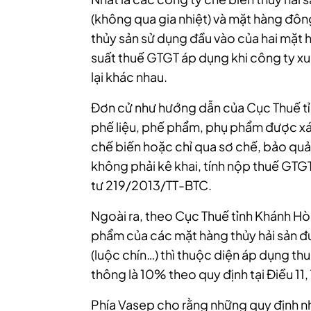
(không qua gia nhiệt) và mặt hàng đông
thủy sản sử dụng đầu vào của hai mặt 
suất thuế GTGT áp dụng khi công ty xuấ
lại khác nhau.
Đơn cử như hướng dẫn của Cục Thuế tỉn
phế liệu, phế phẩm, phụ phẩm được xác
chế biến hoặc chỉ qua sơ chế, bảo qu
không phải kê khai, tính nộp thuế GTGT
tư 219/2013/TT-BTC.
Ngoài ra, theo Cục Thuế tỉnh Khánh Hòa
phẩm của các mặt hàng thủy hải sản đư
(luộc chín…) thì thuộc diện áp dụng t
thông là 10% theo quy định tại Điều 1
Phía Vasep cho rằng những quy định như