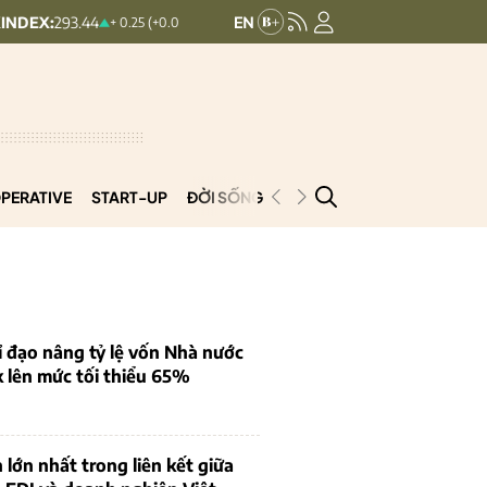
93.44
UPCOMINDEX:
126.99
V
+ 0.25 (+0.09%)
+ 0.29 (+0.23%)
PERATIVE
START-UP
ĐỜI SỐNG
PODCAST
VNCOOP
 đạo nâng tỷ lệ vốn Nhà nước
k lên mức tối thiểu 65%
 lớn nhất trong liên kết giữa