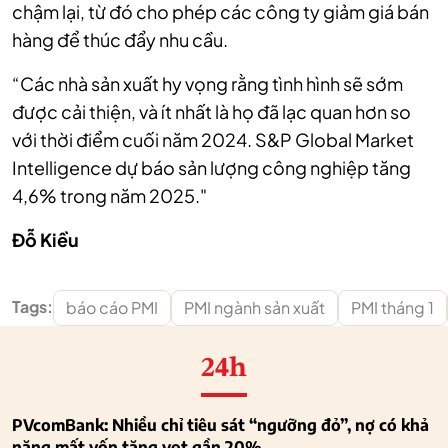
chậm lại, từ đó cho phép các công ty giảm giá bán
hàng để thúc đẩy nhu cầu.
“Các nhà sản xuất hy vọng rằng tình hình sẽ sớm
được cải thiện, và ít nhất là họ đã lạc quan hơn so
với thời điểm cuối năm 2024. S&P Global Market
Intelligence dự báo sản lượng công nghiệp tăng
4,6% trong năm 2025."
Đỗ Kiều
Tags:
báo cáo PMI
PMI ngành sản xuất
PMI tháng 1
24h
PVcomBank: Nhiều chỉ tiêu sát “ngưỡng đỏ”, nợ có khả
năng mất vốn tăng vọt gần 20%