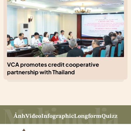
VCA promotes credit cooperative
partnership with Thailand
Ảnh
Video
Infographic
Longform
Quizz