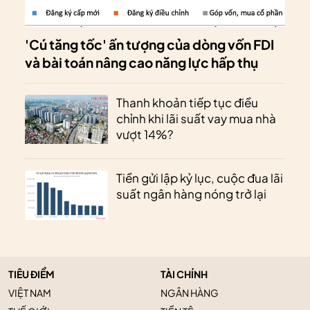
'Cú tăng tốc' ấn tượng của dòng vốn FDI
và bài toán nâng cao năng lực hấp thụ
Thanh khoản tiếp tục điều
chỉnh khi lãi suất vay mua nhà
vượt 14%?
Tiền gửi lập kỷ lục, cuộc đua lãi
suất ngân hàng nóng trở lại
TIÊU ĐIỂM
TÀI CHÍNH
VIỆT NAM
NGÂN HÀNG