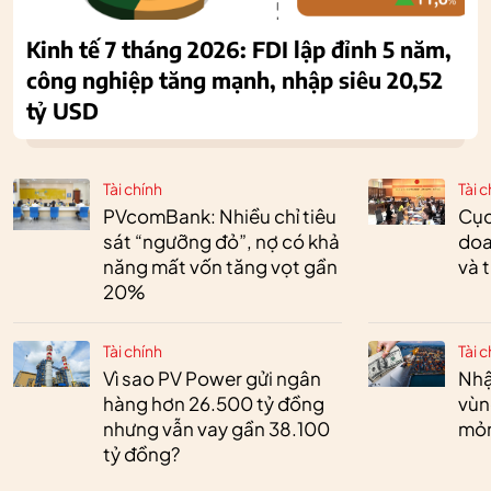
Kinh tế 7 tháng 2026: FDI lập đỉnh 5 năm,
công nghiệp tăng mạnh, nhập siêu 20,52
tỷ USD
Tài chính
Tài c
PVcomBank: Nhiều chỉ tiêu
Cục
sát “ngưỡng đỏ”, nợ có khả
doa
năng mất vốn tăng vọt gần
và 
20%
Tài chính
Tài c
Vì sao PV Power gửi ngân
Nhậ
hàng hơn 26.500 tỷ đồng
vùn
nhưng vẫn vay gần 38.100
mỏ
tỷ đồng?