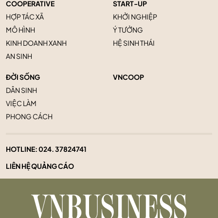
COOPERATIVE
START-UP
HỢP TÁC XÃ
KHỞI NGHIỆP
MÔ HÌNH
Ý TƯỞNG
KINH DOANH XANH
HỆ SINH THÁI
AN SINH
ĐỜI SỐNG
VNCOOP
DÂN SINH
VIỆC LÀM
PHONG CÁCH
HOTLINE:
024. 37824741
LIÊN HỆ QUẢNG CÁO