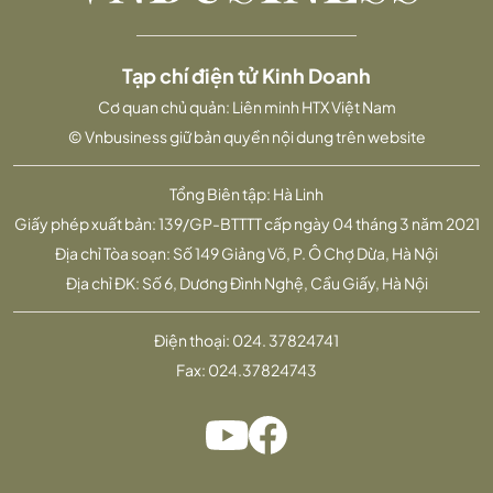
Tạp chí điện tử Kinh Doanh
Cơ quan chủ quản: Liên minh HTX Việt Nam
© Vnbusiness giữ bản quyền nội dung trên website
Tổng Biên tập: Hà Linh
Giấy phép xuất bản: 139/GP-BTTTT cấp ngày 04 tháng 3 năm 2021
Địa chỉ Tòa soạn: Số 149 Giảng Võ, P. Ô Chợ Dừa, Hà Nội
Địa chỉ ĐK: Số 6, Dương Đình Nghệ, Cầu Giấy, Hà Nội
Điện thoại:
024. 37824741
Fax:
024.37824743