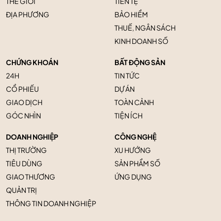
THẾ GIỚI
TIỀN TỆ
ĐỊA PHƯƠNG
BẢO HIỂM
THUẾ, NGÂN SÁCH
KINH DOANH SỐ
CHỨNG KHOÁN
BẤT ĐỘNG SẢN
24H
TIN TỨC
CỔ PHIẾU
DỰ ÁN
GIAO DỊCH
TOÀN CẢNH
GÓC NHÌN
TIỆN ÍCH
DOANH NGHIỆP
CÔNG NGHỆ
THỊ TRƯỜNG
XU HƯỚNG
TIÊU DÙNG
SẢN PHẨM SỐ
GIAO THƯƠNG
ỨNG DỤNG
QUẢN TRỊ
THÔNG TIN DOANH NGHIỆP