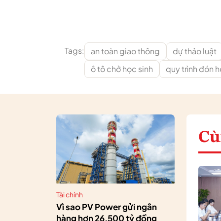
Tags:
an toàn giao thông
dự thảo luật
ô tô chở học sinh
quy trình đón h
Cù
Tài chính
Vì sao PV Power gửi ngân
hàng hơn 26.500 tỷ đồng