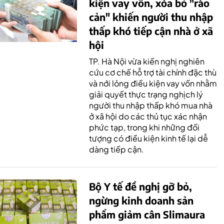
kiện vay vốn, xóa bỏ "rào
cản" khiến người thu nhập
thấp khó tiếp cận nhà ở xã
hội
TP. Hà Nội vừa kiến nghị nghiên
cứu cơ chế hỗ trợ tài chính đặc thù
và nới lỏng điều kiện vay vốn nhằm
giải quyết thực trạng nghịch lý
người thu nhập thấp khó mua nhà
ở xã hội do các thủ tục xác nhận
phức tạp, trong khi những đối
tượng có điều kiện kinh tế lại dễ
dàng tiếp cận.
Bộ Y tế đề nghị gỡ bỏ,
ngừng kinh doanh sản
phẩm giảm cân Slimaura