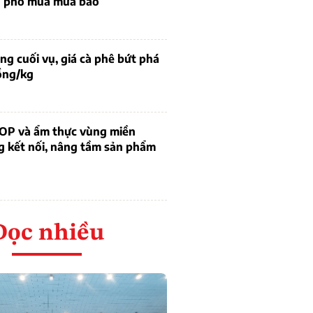
g phó mùa mưa bão
g cuối vụ, giá cà phê bứt phá
ồng/kg
OP và ẩm thực vùng miền
g kết nối, nâng tầm sản phẩm
Đọc nhiều