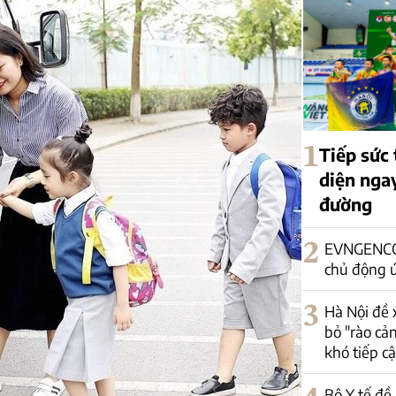
1
Tiếp sức 
diện nga
đường
2
EVNGENCO1
chủ động 
3
Hà Nội đề 
bỏ "rào cả
khó tiếp c
Bộ Y tế đề