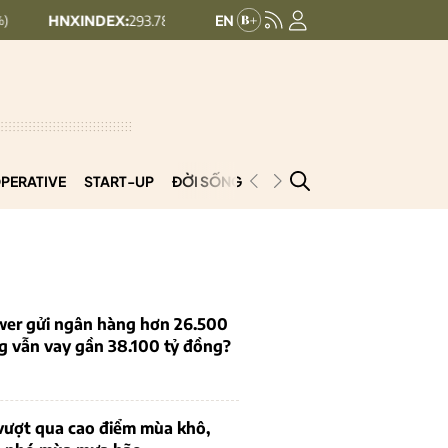
INDEX:
293.78
UPCOMINDEX:
126.89
7.42 (2.46%)
0.25 (0.2%)
PERATIVE
START-UP
ĐỜI SỐNG
PODCAST
VNCOOP
wer gửi ngân hàng hơn 26.500
g vẫn vay gần 38.100 tỷ đồng?
ợt qua cao điểm mùa khô,