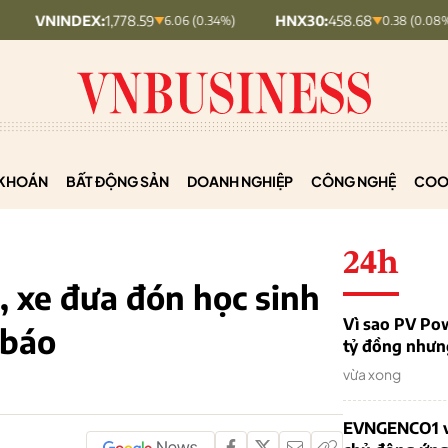
DEX:
1,778.59
HNX30:
458.68
HNX
6.06 (0.34%)
0.38 (0.08%)
KHOÁN
BẤT ĐỘNG SẢN
DOANH NGHIỆP
CÔNG NGHỆ
COO
24h
, xe đưa đón học sinh
Vì sao PV Po
 báo
tỷ đồng nhưn
vừa xong
EVNGENCO1 vư