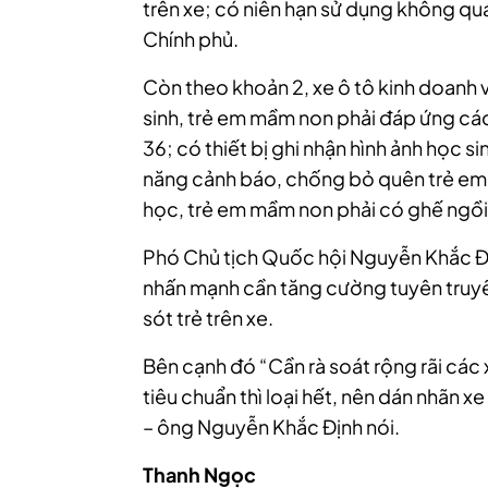
trên xe; có niên hạn sử dụng không q
Chính phủ.
Còn theo khoản 2, xe ô tô kinh doanh 
sinh, trẻ em mầm non phải đáp ứng các
36; có thiết bị ghi nhận hình ảnh học s
năng cảnh báo, chống bỏ quên trẻ em t
học, trẻ em mầm non phải có ghế ngồi 
Phó Chủ tịch Quốc hội Nguyễn Khắc Đị
nhấn mạnh cần tăng cường tuyên truyền,
sót trẻ trên xe.
Bên cạnh đó “Cần rà soát rộng rãi các
tiêu chuẩn thì loại hết, nên dán nhãn x
– ông Nguyễn Khắc Định nói.
Thanh Ngọc