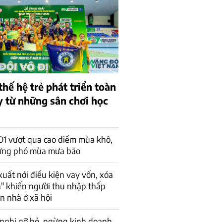
thế hệ trẻ phát triển toàn
y từ những sân chơi học
 vượt qua cao điểm mùa khô,
ứng phó mùa mưa bão
xuất nới điều kiện vay vốn, xóa
n" khiến người thu nhập thấp
ận nhà ở xã hội
 nghị gỡ bỏ, ngừng kinh doanh