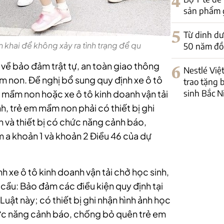
4
sản phẩm 
5
Từ dinh dư
 khai để không xảy ra tình trạng để qu
50 năm đồ
 về bảo đảm trật tự, an toàn giao thông
6
Nestlé Việ
ầm non. Đề nghị bổ sung quy định xe ô tô
trao tặng b
sinh Bắc N
m mầm non hoặc xe ô tô kinh doanh vận tải
h, trẻ em mầm non phải có thiết bị ghi
n và thiết bị có chức năng cảnh báo,
 a khoản 1 và khoản 2 Điều 46 của dự
nh xe ô tô kinh doanh vận tải chở học sinh,
cầu: Bảo đảm các điều kiện quy định tại
uật này; có thiết bị ghi nhận hình ảnh học
hức năng cảnh báo, chống bỏ quên trẻ em