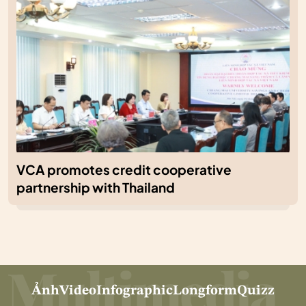
VCA promotes credit cooperative
partnership with Thailand
Ảnh
Video
Infographic
Longform
Quizz