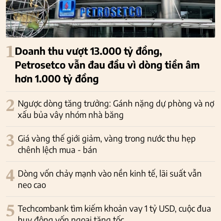
1
Doanh thu vượt 13.000 tỷ đồng,
Petrosetco vẫn đau đầu vì dòng tiền âm
hơn 1.000 tỷ đồng
2
Ngược dòng tăng trưởng: Gánh nặng dự phòng và nợ
xấu bủa vây nhóm nhà băng
3
Giá vàng thế giới giảm, vàng trong nước thu hẹp
chênh lệch mua - bán
4
Dòng vốn chảy mạnh vào nền kinh tế, lãi suất vẫn
neo cao
5
Techcombank tìm kiếm khoản vay 1 tỷ USD, cuộc đua
huy động vốn ngoại tăng tốc