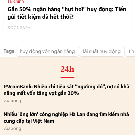
Tài chính
Gần 50% ngân hàng "hụt hơi" huy động: Tiền
gửi tiết kiệm đã hết thời?
ĐỌC NGAY
Tags:
huy động vốn ngân hàng
lãi suất huy động
tí
24h
PVcomBank: Nhiều chỉ tiêu sát “ngưỡng đỏ”, nợ có khả
năng mất vốn tăng vọt gần 20%
vừa xong
Nhiều 'ông lớn' công nghiệp Hà Lan đang tìm kiếm nhà
cung cấp tại Việt Nam
vừa xong