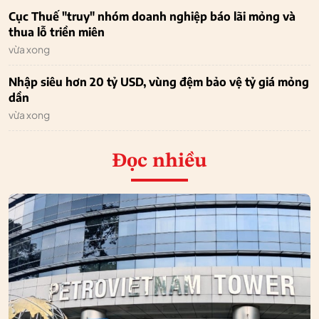
Cục Thuế "truy" nhóm doanh nghiệp báo lãi mỏng và
thua lỗ triền miên
vừa xong
Nhập siêu hơn 20 tỷ USD, vùng đệm bảo vệ tỷ giá mỏng
dần
vừa xong
Đọc nhiều