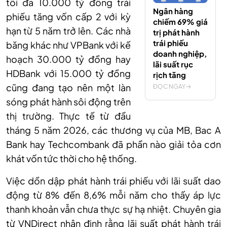
tối đa 10.000 tỷ đồng trái
Ngân hàng
phiếu tăng vốn cấp 2 với kỳ
chiếm 69% giá
hạn từ 5 năm trở lên. Các nhà
trị phát hành
trái phiếu
băng khác như VPBank với kế
doanh nghiệp,
hoạch 30.000 tỷ đồng hay
lãi suất rục
HDBank với 15.000 tỷ đồng
rịch tăng
cũng đang tạo nên một làn
ĐỌC NGAY
sóng phát hành sôi động trên
thị trường. Thực tế từ đầu
tháng 5 năm 2026, các thương vụ của MB, Bac A
Bank hay Techcombank đã phần nào giải tỏa cơn
khát vốn tức thời cho hệ thống.
Việc dồn dập phát hành trái phiếu với lãi suất dao
động từ 8% đến 8,6% mỗi năm cho thấy áp lực
thanh khoản vẫn chưa thực sự hạ nhiệt. Chuyên gia
từ VNDirect nhận định rằng lãi suất phát hành trái