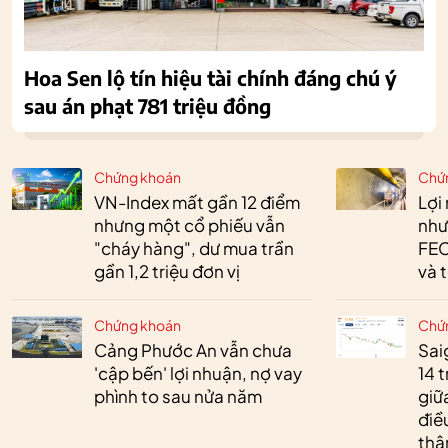
Hoa Sen lộ tín hiệu tài chính đáng chú ý
sau án phạt 781 triệu đồng
Chứng khoán
Chứ
VN-Index mất gần 12 điểm
Lợi
nhưng một cổ phiếu vẫn
như
"cháy hàng", dư mua trần
FEC
gần 1,2 triệu đơn vị
và 
Chứng khoán
Chứ
Cảng Phước An vẫn chưa
Sai
'cập bến' lợi nhuận, nợ vay
14 t
phình to sau nửa năm
giữ
điề
thậ