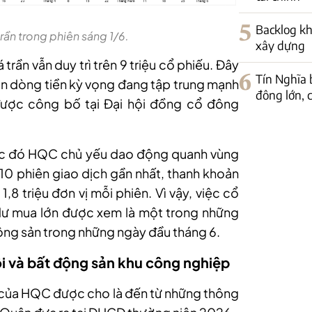
5
Backlog kh
ần trong phiên sáng 1/6.
xây dựng
trần vẫn duy trì trên 9 triệu cổ phiếu. Đây
6
Tín Nghĩa 
 lẫn dòng tiền kỳ vọng đang tập trung mạnh
đông lớn, c
ược công bố tại Đại hội đồng cổ đông
ước đó HQC chủ yếu dao động quanh vùng
0 phiên giao dịch gần nhất, thanh khoản
,8 triệu đơn vị mỗi phiên. Vì vậy, việc cổ
dư mua lớn được xem là một trong những
ộng sản trong những ngày đầu tháng 6.
ội và bất động sản khu công nghiệp
 của HQC được cho là đến từ những thông