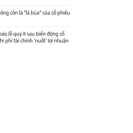
ông còn là "lá bùa" của cổ phiếu
báo lỗ quý II sau biến động cổ
hi phí tài chính ‘nuốt’ lợi nhuận