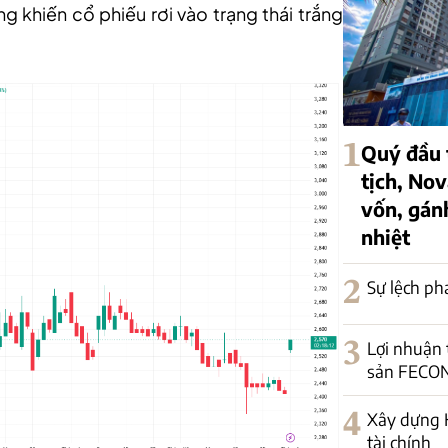
g khiến cổ phiếu rơi vào trạng thái trắng
1
Quý đầu t
tịch, Nov
vốn, gán
nhiệt
2
Sự lệch ph
3
Lợi nhuận
sản FECON
4
Xây dựng H
tài chính