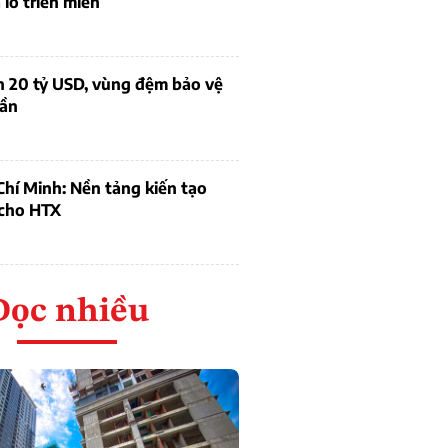
lỗ triền miên
n 20 tỷ USD, vùng đệm bảo vệ
dần
hí Minh: Nền tảng kiến tạo
 cho HTX
Đọc nhiều