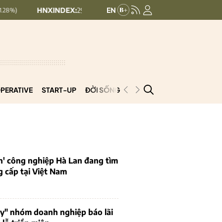
HNXINDEX:
292.64
UPCOMINDEX:
127.17
8.56 (2.84%)
+ 0.03 (
PERATIVE
START-UP
ĐỜI SỐNG
PODCAST
VNCOOP
n' công nghiệp Hà Lan đang tìm
 cấp tại Việt Nam
uy" nhóm doanh nghiệp báo lãi