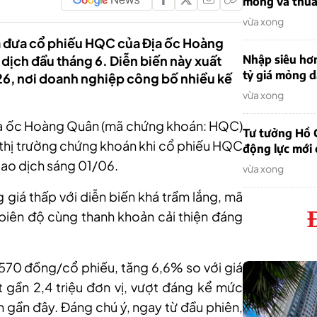
mỏng và thua 
vừa xong
ã đưa cổ phiếu HQC của Địa ốc Hoàng
 dịch đầu tháng 6. Diễn biến này xuất
Nhập siêu hơ
tỷ giá mỏng 
6, nơi doanh nghiệp công bố nhiều kế
vừa xong
Địa ốc Hoàng Quân (mã chứng khoán: HQC)
Tư tưởng Hồ C
n thị trường chứng khoán khi cổ phiếu HQC
động lực mới
iao dịch sáng 01/06.
vừa xong
g giá thấp với diễn biến khá trầm lắng, mã
biên độ cùng thanh khoản cải thiện đáng
570 đồng/cổ phiếu, tăng 6,6% so với giá
 gần 2,4 triệu đơn vị, vượt đáng kể mức
n gần đây. Đáng chú ý, ngay từ đầu phiên,