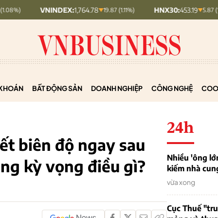
VNINDEX:
1,764.78
HNX30:
453.19
19.87 (1.11%)
5.87 (1.28%)
KHOÁN
BẤT ĐỘNG SẢN
DOANH NGHIỆP
CÔNG NGHỆ
COO
24h
ết biên độ ngay sau
Nhiều 'ông lớ
ng kỳ vọng điều gì?
kiếm nhà cung
vừa xong
Cục Thuế "tr