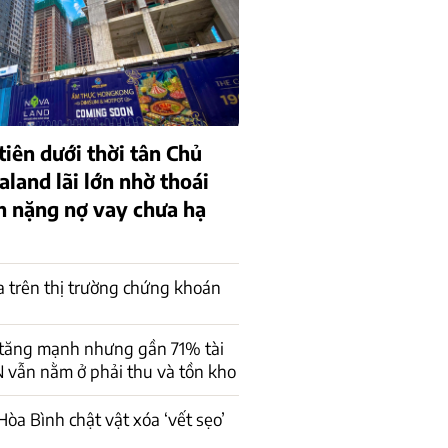
iên dưới thời tân Chủ
aland lãi lớn nhờ thoái
h nặng nợ vay chưa hạ
a trên thị trường chứng khoán
 tăng mạnh nhưng gần 71% tài
 vẫn nằm ở phải thu và tồn kho
òa Bình chật vật xóa ‘vết sẹo’