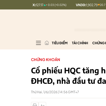
COMINDEX:
127.17
VN30:
1,902.79
+ 0.03 (+0.02%)
20.7 (1.08%)
TIÊU ĐIỂM
TÀI CHÍNH
CHỨNG 
CHỨNG KHOÁN
Cổ phiếu HQC tăng h
ĐHCĐ, nhà đầu tư đa
Thứ Hai, 1/6/2026 | 14:56 GMT+7