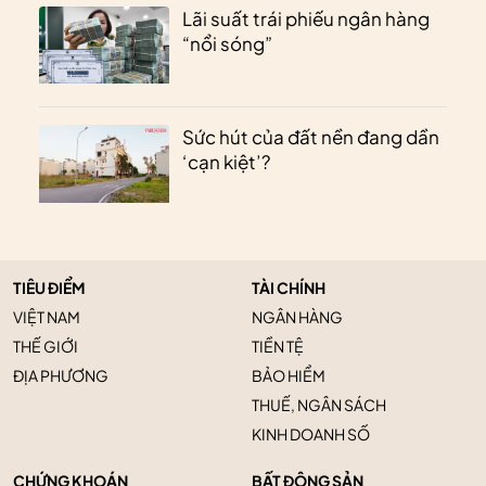
Lãi suất trái phiếu ngân hàng
“nổi sóng”
Sức hút của đất nền đang dần
‘cạn kiệt’?
TIÊU ĐIỂM
TÀI CHÍNH
VIỆT NAM
NGÂN HÀNG
THẾ GIỚI
TIỀN TỆ
ĐỊA PHƯƠNG
BẢO HIỂM
THUẾ, NGÂN SÁCH
KINH DOANH SỐ
CHỨNG KHOÁN
BẤT ĐỘNG SẢN