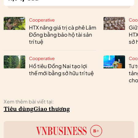
Cooperative
Coo
HTX nâng giá trị cà phê Lâm
Giữ
Đồng bằng bảo hộ tài sản
HTX
trí tuệ
sở h
Cooperative
Coo
Hồ tiêu Đồng Nai tạo lợi
Tư 
thế mới bằng sở hữu trí tuệ
tản
cho
Xem thêm bài viết tại:
Tiêu dùng
Giao thương