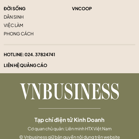
ĐỜI SỐNG
VNCOOP
DÂN SINH
VIỆC LÀM
PHONG CÁCH
HOTLINE:
024. 37824741
LIÊN HỆ QUẢNG CÁO
Tạp chí điện tử Kinh Doanh
Cơ quan chủ quản: Liên minh HTX Việt Nam
© Vnbusiness giữ bản quyền nội dung trên website