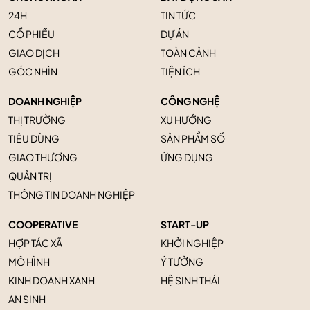
24H
TIN TỨC
CỔ PHIẾU
DỰ ÁN
GIAO DỊCH
TOÀN CẢNH
GÓC NHÌN
TIỆN ÍCH
DOANH NGHIỆP
CÔNG NGHỆ
THỊ TRƯỜNG
XU HƯỚNG
TIÊU DÙNG
SẢN PHẨM SỐ
GIAO THƯƠNG
ỨNG DỤNG
QUẢN TRỊ
THÔNG TIN DOANH NGHIỆP
COOPERATIVE
START-UP
HỢP TÁC XÃ
KHỞI NGHIỆP
MÔ HÌNH
Ý TƯỞNG
KINH DOANH XANH
HỆ SINH THÁI
AN SINH