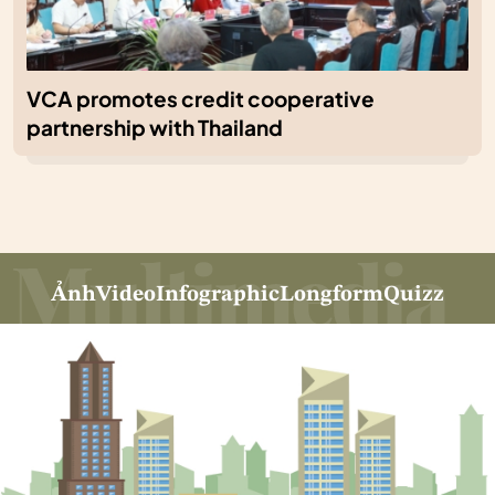
VCA promotes credit cooperative
partnership with Thailand
Ảnh
Video
Infographic
Longform
Quizz