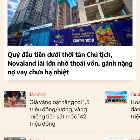
Quý đầu tiên dưới thời tân Chủ tịch,
Novaland lãi lớn nhờ thoái vốn, gánh nặng
nợ vay chưa hạ nhiệt
Tài chính
Tài c
Giá vàng bật tăng tới 1,5
Hoa 
triệu đồng/lượng, vàng
đán
miếng tiến sát mốc 142
tri
triệu đồng