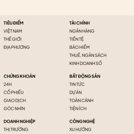
TIÊU ĐIỂM
TÀI CHÍNH
VIỆT NAM
NGÂN HÀNG
THẾ GIỚI
TIỀN TỆ
ĐỊA PHƯƠNG
BẢO HIỂM
THUẾ, NGÂN SÁCH
KINH DOANH SỐ
CHỨNG KHOÁN
BẤT ĐỘNG SẢN
24H
TIN TỨC
CỔ PHIẾU
DỰ ÁN
GIAO DỊCH
TOÀN CẢNH
GÓC NHÌN
TIỆN ÍCH
DOANH NGHIỆP
CÔNG NGHỆ
THỊ TRƯỜNG
XU HƯỚNG