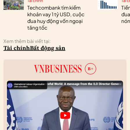
Tài chính
Tài c
Techcombank tìm kiếm
Tiền
khoản vay 1 tỷ USD, cuộc
đua
đua huy động vốn ngoại
nóng
tăng tốc
Xem thêm bài viết tại:
Tài chính
Bất động sản