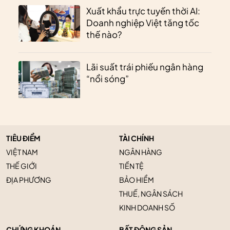
Xuất khẩu trực tuyến thời AI:
Doanh nghiệp Việt tăng tốc
thế nào?
Lãi suất trái phiếu ngân hàng
“nổi sóng”
TIÊU ĐIỂM
TÀI CHÍNH
VIỆT NAM
NGÂN HÀNG
THẾ GIỚI
TIỀN TỆ
ĐỊA PHƯƠNG
BẢO HIỂM
THUẾ, NGÂN SÁCH
KINH DOANH SỐ
CHỨNG KHOÁN
BẤT ĐỘNG SẢN