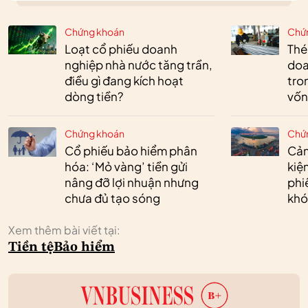
Chứng khoán
Chứ
Loạt cổ phiếu doanh
Thé
nghiệp nhà nước tăng trần,
doa
điều gì đang kích hoạt
tro
dòng tiền?
vốn
Chứng khoán
Chứ
Cổ phiếu bảo hiểm phân
Cản
hóa: ‘Mỏ vàng’ tiền gửi
kiệ
nâng đỡ lợi nhuận nhưng
phi
chưa đủ tạo sóng
khó
Xem thêm bài viết tại:
Tiền tệ
Bảo hiểm