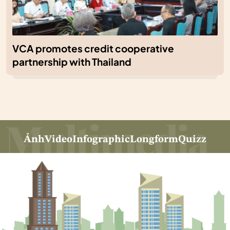
VCA promotes credit cooperative
partnership with Thailand
Ảnh
Video
Infographic
Longform
Quizz