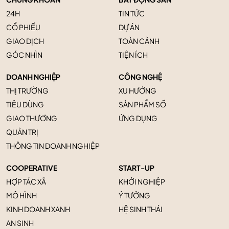
24H
TIN TỨC
CỔ PHIẾU
DỰ ÁN
GIAO DỊCH
TOÀN CẢNH
GÓC NHÌN
TIỆN ÍCH
DOANH NGHIỆP
CÔNG NGHỆ
THỊ TRƯỜNG
XU HƯỚNG
TIÊU DÙNG
SẢN PHẨM SỐ
GIAO THƯƠNG
ỨNG DỤNG
QUẢN TRỊ
THÔNG TIN DOANH NGHIỆP
COOPERATIVE
START-UP
HỢP TÁC XÃ
KHỞI NGHIỆP
MÔ HÌNH
Ý TƯỞNG
KINH DOANH XANH
HỆ SINH THÁI
AN SINH