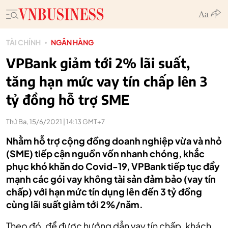
TÀI CHÍNH
NGÂN HÀNG
VPBank giảm tới 2% lãi suất,
tăng hạn mức vay tín chấp lên 3
tỷ đồng hỗ trợ SME
Thứ Ba, 15/6/2021 | 14:13 GMT+7
Nhằm hỗ trợ cộng đồng doanh nghiệp vừa và nhỏ
(SME) tiếp cận nguồn vốn nhanh chóng, khắc
phục khó khăn do Covid-19, VPBank tiếp tục đẩy
mạnh các gói vay không tài sản đảm bảo (vay tín
chấp) với hạn mức tín dụng lên đến 3 tỷ đồng
cùng lãi suất giảm tới 2%/năm.
Theo đó, để được hướng dẫn vay tín chấp, khách