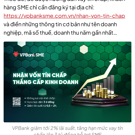
hàng SME chỉ cần đăng ký tại địa chỉ:
https://vpbanksme.com.vn/nhan-von-tin-chap
và điền những thông tin cơ bản như tên doanh
nghiệp, mã số thuế, doanh thu năm gần nhất…
VPBank giảm tới 2% lãi suất, tăng hạn mức vay tín
chấp lên 3 tỷ đồng hỗ trợ SME