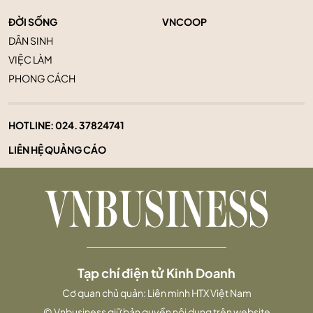
ĐỜI SỐNG
VNCOOP
DÂN SINH
VIỆC LÀM
PHONG CÁCH
HOTLINE:
024. 37824741
LIÊN HỆ QUẢNG CÁO
Tạp chí điện tử Kinh Doanh
Cơ quan chủ quản: Liên minh HTX Việt Nam
© Vnbusiness giữ bản quyền nội dung trên website