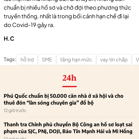
chuẩn bị nhiều hồ sơ và chờ đợi theo phương thức
truyền thống, nhất là trong bối cảnh hạn chế đi lại
do Covid-19 gây ra.
H.C
Tags:
hỗ trợ
SME
tăng hạn mức
vay tín chấp
V
24h
Phú Quốc chuẩn bị 50.000 căn nhà ở xã hội và cho
thuê đón “làn sóng chuyên gia” đổ bộ
12 giờ trước
Thanh tra Chính phủ chuyển Bộ Công an hồ sơ loạt sai
phạm của SJC, PNJ, DOJI, Bảo Tín Mạnh Hải và Mi Hồng
12 giờ trước