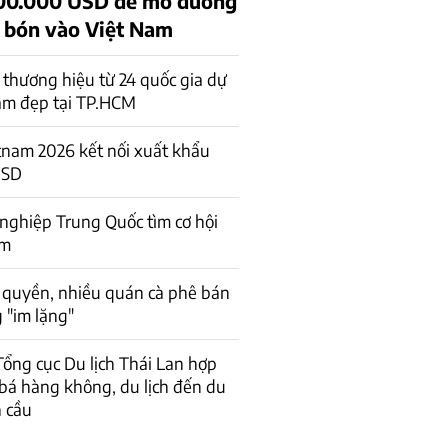
00.000 USD để mở đường
 bón vào Việt Nam
thương hiệu từ 24 quốc gia dự
làm đẹp tại TP.HCM
nam 2026 kết nối xuất khẩu
USD
ghiệp Trung Quốc tìm cơ hội
am
 quyền, nhiều quán cà phê bán
 "im lặng"
 Tổng cục Du lịch Thái Lan hợp
bá hàng không, du lịch đến du
 cầu