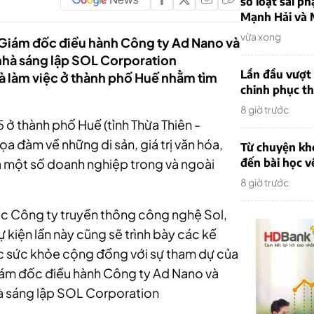
sơ loạt sai ph
Mạnh Hải và 
vừa xong
- Giám đốc điều hành Công ty Ad Nano và
nhà sáng lập SOL Corporation
Lần đầu vượt 
và làm việc ở thành phố Huế nhằm tìm
chinh phục th
8 giờ trước
/5
ở thành phố Huế (tỉnh Thừa Thiên -
tọa đàm về những di sản, giá trị văn hóa,
Từ chuyện khở
a một số doanh nghiệp trong và ngoài
đến bài học v
8 giờ trước
c Công ty truyền thông công nghệ Sol,
ự kiện lần này cũng sẽ trình bày các kế
óc sức khỏe cộng đồng với sự tham dự của
Giám đốc điều hành Công ty Ad Nano và
hà sáng lập SOL Corporation