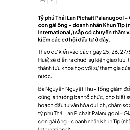
Tỷ phú Thái Lan Pichait Palanugool 
con gái ông - doanh nhân Khun Tip (
International,) sắp có chuyến thăm 
kiếm các cơ hội đầu tư ở đây.
Theo dự kiến vào các ngày 25, 26, 27
Huế)
sẽ diễn ra chuỗi sự kiện giao lưu, 
thành tựu khoa học với sự tham gia củ
nước.
Bà Nguyễn Nguyệt Thu - Tổng giám đố
cũng là trưởng ban tổ chức, cho biết s
hoạch đầu tư văn hóa du lịch, chăm s
tỷ phú Thái Lan Pichait Palanugool - 
con gái ông - doanh nhân Khun Tip (n
International).