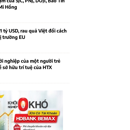
ạm của SJC, PNJ, DOJI, Bảo Tín
Mi Hồng
1 tỷ USD, rau quả Việt đổi cách
ị trường EU
i nghiệp của một người trẻ
ề sở hữu trí tuệ của HTX