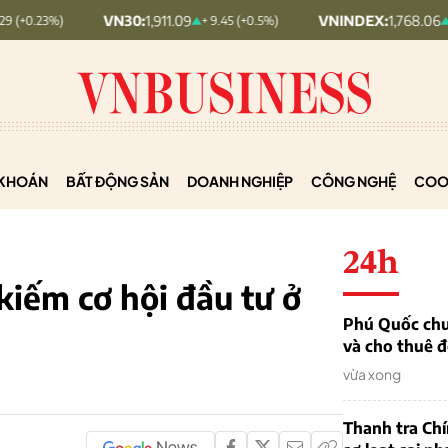
VN30:
1,911.09
VNINDEX:
1,768.06
+ 9.45 (+0.5%)
+ 6.83 (+0.39
KHOÁN
BẤT ĐỘNG SẢN
DOANH NGHIỆP
CÔNG NGHỆ
COO
24h
kiếm cơ hội đầu tư ở
Phú Quốc chu
và cho thuê đ
vừa xong
Thanh tra Ch