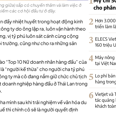
1
Mỹ chi 5
ứng giữa) sắp có chuyến thăm và làm việc ở
cho phân
iếm các cơ hội đầu tư ở đây.
2
Hơn 3.000 
ẫn đầy nhiệt huyết trong hoạt động kinh
triển lãm 
ng ty do ông lập ra, luôn vận hành theo
ng, vị tỷ phú luôn sát cánh cùng cộng
3
ELECS Viet
ôi trường, cũng như cho ra những sản
160 triệu 
4
Máy nông n
 vào “Top 10 Nữ doanh nhân hàng đầu” của
tại Việt N
 là “người kế thừa” cho người cha tỷ phú
5
Lo phí bản
 Công ty mà cô đang nắm giữ chức chủ tịch
hàng trong
t doanh nghiệp hàng đầu ở Thái Lan trong
.
6
Vietjet và
tác quảng 
ha mình sau khi trải nghiệm về văn hóa du
khách toàn
uế thì chính cô sẽ là người quyết định