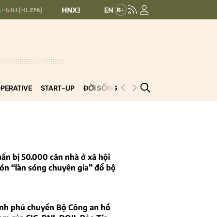
HNX30:
455.12
HNXINDEX:
293.44
%)
+ 1.63 (+0.36%)
+ 0.2
PERATIVE
START-UP
ĐỜI SỐNG
PODCAST
VNCOOP
ẩn bị 50.000 căn nhà ở xã hội
ón “làn sóng chuyên gia” đổ bộ
ính phủ chuyển Bộ Công an hồ