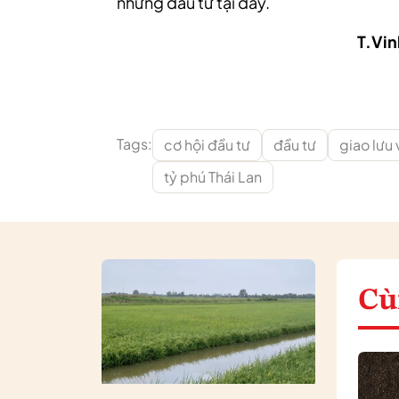
những đầu tư tại đây.
T.Vin
Tags:
cơ hội đầu tư
đầu tư
giao lưu
tỷ phú Thái Lan
Cù