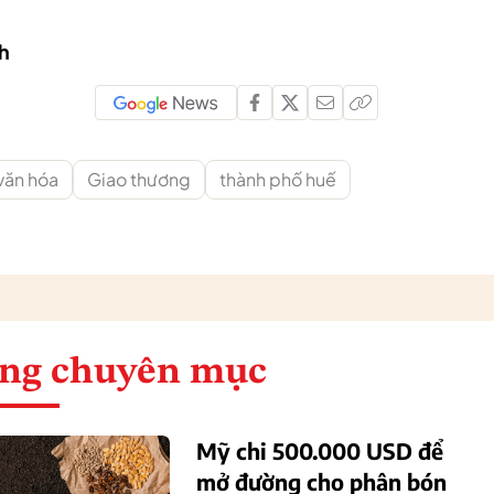
h
 văn hóa
Giao thương
thành phố huế
ng chuyên mục
Mỹ chi 500.000 USD để
mở đường cho phân bón