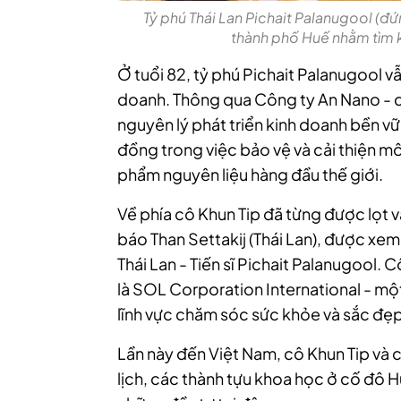
Tỷ phú Thái Lan Pichait Palanugool (đ
thành phố Huế nhằm tìm k
Ở tuổi 82, tỷ phú Pichait Palanugool v
doanh. Thông qua Công ty An Nano - cô
nguyên lý phát triển kinh doanh bền vữ
đồng trong việc bảo vệ và cải thiện m
phẩm nguyên liệu hàng đầu thế giới.
Về phía cô Khun Tip đã từng được lọt
báo Than Settakij (Thái Lan), được xem
Thái Lan - Tiến sĩ Pichait Palanugool.
là SOL Corporation International - mộ
lĩnh vực chăm sóc sức khỏe và sắc đẹp
Lần này đến Việt Nam, cô Khun Tip và c
lịch, các thành tựu khoa học ở cố đô H