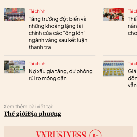
Tài chính
Tài c
Tăng trưởng đột biến và
Thấ
những khoảng lặng tài
nân
chính của các "ông lớn"
cho
ngành vàng sau kết luận
thanh tra
Tài chính
Tài c
Nợ xấu gia tăng, dự phòng
Giá
rủi ro mỏng dần
đồn
vẫn
Xem thêm bài viết tại:
Thế giới
Địa phương