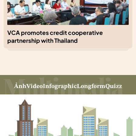
VCA promotes credit cooperative
partnership with Thailand
Ảnh
Video
Infographic
Longform
Quizz