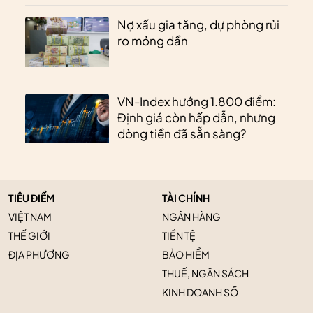
Nợ xấu gia tăng, dự phòng rủi
ro mỏng dần
VN-Index hướng 1.800 điểm:
Định giá còn hấp dẫn, nhưng
dòng tiền đã sẵn sàng?
TIÊU ĐIỂM
TÀI CHÍNH
VIỆT NAM
NGÂN HÀNG
THẾ GIỚI
TIỀN TỆ
ĐỊA PHƯƠNG
BẢO HIỂM
THUẾ, NGÂN SÁCH
KINH DOANH SỐ