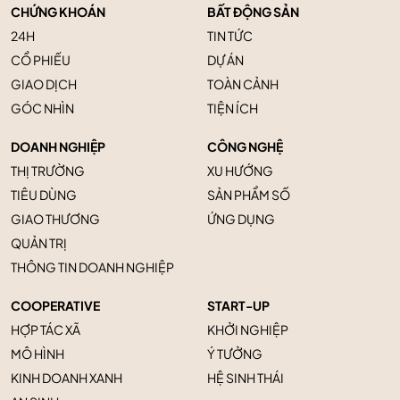
CHỨNG KHOÁN
BẤT ĐỘNG SẢN
24H
TIN TỨC
CỔ PHIẾU
DỰ ÁN
GIAO DỊCH
TOÀN CẢNH
GÓC NHÌN
TIỆN ÍCH
DOANH NGHIỆP
CÔNG NGHỆ
THỊ TRƯỜNG
XU HƯỚNG
TIÊU DÙNG
SẢN PHẨM SỐ
GIAO THƯƠNG
ỨNG DỤNG
QUẢN TRỊ
THÔNG TIN DOANH NGHIỆP
COOPERATIVE
START-UP
HỢP TÁC XÃ
KHỞI NGHIỆP
MÔ HÌNH
Ý TƯỞNG
KINH DOANH XANH
HỆ SINH THÁI