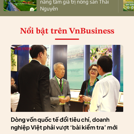
nâng tầm giá trị nông sản Thái
Nguyên
Nổi bật
trên VnBusiness
Dòng vốn quốc tế đổi tiêu chí, doanh
nghiệp Việt phải vượt ‘bài kiểm tra’ mới