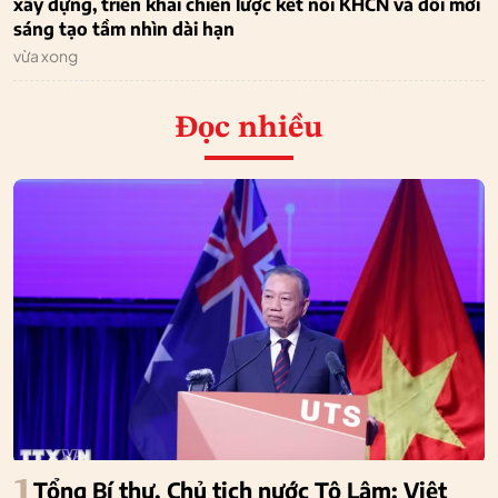
xây dựng, triển khai chiến lược kết nối KHCN và đổi mới
sáng tạo tầm nhìn dài hạn
vừa xong
Đọc nhiều
1
Tổng Bí thư, Chủ tịch nước Tô Lâm: Việt