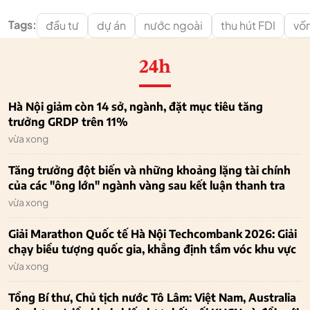
Tags:
đầu tư
dự án
nước ngoài
thu hút FDI
vố
24h
Hà Nội giảm còn 14 sở, ngành, đặt mục tiêu tăng
trưởng GRDP trên 11%
vừa xong
Tăng trưởng đột biến và những khoảng lặng tài chính
của các "ông lớn" ngành vàng sau kết luận thanh tra
vừa xong
Giải Marathon Quốc tế Hà Nội Techcombank 2026: Giải
chạy biểu tượng quốc gia, khẳng định tầm vóc khu vực
vừa xong
Tổng Bí thư, Chủ tịch nước Tô Lâm: Việt Nam, Australia