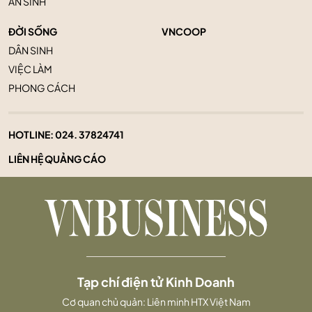
AN SINH
ĐỜI SỐNG
VNCOOP
DÂN SINH
VIỆC LÀM
PHONG CÁCH
HOTLINE:
024. 37824741
LIÊN HỆ QUẢNG CÁO
Tạp chí điện tử Kinh Doanh
Cơ quan chủ quản: Liên minh HTX Việt Nam