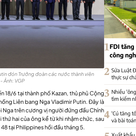
1
FDI tăng
công nghi
2
Sửa Luật Đ
utin đón Trưởng đoàn các nước thành viên
thực sự ch
- Ảnh: VGP
3
Nhiều 'ông
ến 18/6 tại thành phố Kazan, thủ phủ Cộng
tìm kiếm n
thống Liên bang Nga Vladimir Putin. Đây là
ới Nga trên cương vị người đứng đầu Chính
4
'Cú tăng t
 thứ hai của ông kể từ khi nhậm chức, sau
và bài toá
48 tại Philippines hồi đầu tháng 5.
Xuất khẩu 