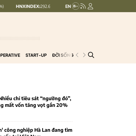
NDEX:
292.64
UPCOMINDEX:
127.17
8.56 (2.84%)
+ 0.03 (+0.02%)
PERATIVE
START-UP
ĐỜI SỐNG
PODCAST
VNCOOP
iều chỉ tiêu sát “ngưỡng đỏ”,
ng mất vốn tăng vọt gần 20%
n' công nghiệp Hà Lan đang tìm