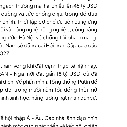
 ngạch thương mại hai chiều lên 45 tỷ USD
 cường và sức chống chịu, trong đó đưa
 chính, thiết lập cơ chế ưu tiên cung ứng
uôi và công nghệ nông nghiệp, cùng nâng
Công ước Hà Nội về chống tội phạm mạng.
ệt Nam sẽ đăng cai Hội nghị Cấp cao các
2027.
ham vọng khi đặt cạnh thực tế hiện nay.
AN - Nga mới đạt gần 18 tỷ USD, dù đã
ại dịch. Về phần mình, Tổng thống Putin đề
p đôi trong mười năm tới, đồng thời mở
 ninh sinh học, năng lượng hạt nhân dân sự,
ề hội nhập Á - Âu. Các nhà lãnh đạo nhìn
thành một cực phát triển và kết nối chiến