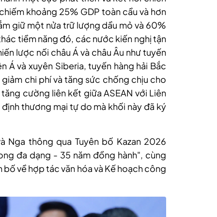
i, chiếm khoảng 25% GDP toàn cầu và hơn
ắm giữ một nửa trữ lượng dầu mỏ và 60%
i thác tiềm năng đó, các nước kiến nghị tận
hiến lược nối châu Á và châu Âu như tuyến
 Á và xuyên Siberia, tuyến hàng hải Bắc
 giảm chi phí và tăng sức chống chịu cho
í tăng cường liên kết giữa ASEAN với Liên
p định thương mại tự do mà khối này đã ký
 và Nga thông qua Tuyên bố Kazan 2026
ong đa dạng - 35 năm đồng hành", cùng
n bố về hợp tác văn hóa và Kế hoạch công