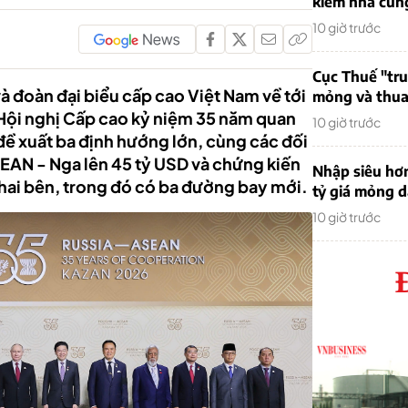
kiếm nhà cung
10 giờ trước
Cục Thuế "tr
à đoàn đại biểu cấp cao Việt Nam về tới
mỏng và thua 
 Hội nghị Cấp cao kỷ niệm 35 năm quan
10 giờ trước
đề xuất ba định hướng lớn, cùng các đối
EAN - Nga lên 45 tỷ USD và chứng kiến
Nhập siêu hơ
hai bên, trong đó có ba đường bay mới.
tỷ giá mỏng 
10 giờ trước