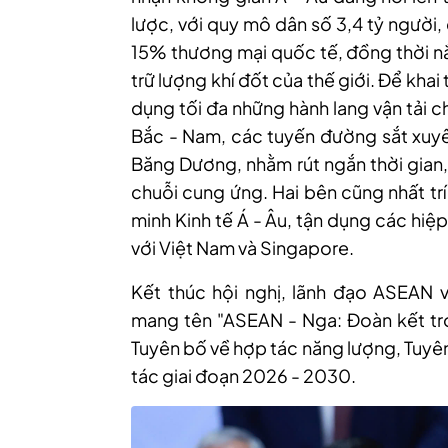
lược, với quy mô dân số 3,4 tỷ ngườ
15% thương mại quốc tế, đồng thời n
trữ lượng khí đốt của thế giới. Để kha
dụng tối đa những hành lang vận tải c
Bắc - Nam, các tuyến đường sắt xuyên
Băng Dương, nhằm rút ngắn thời gian,
chuỗi cung ứng. Hai bên cũng nhất tr
minh Kinh tế Á - Âu, tận dụng các hiệ
với Việt Nam và Singapore.
Kết thúc hội nghị, lãnh đạo ASEAN
mang tên "ASEAN - Nga: Đoàn kết tr
Tuyên bố về hợp tác năng lượng, Tuyê
tác giai đoạn 2026 - 2030.