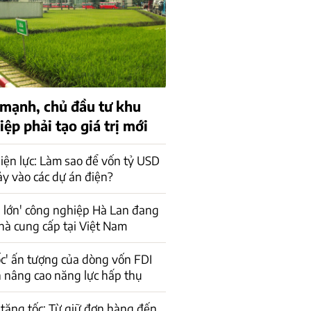
 mạnh, chủ đầu tư khu
ệp phải tạo giá trị mới
iện lực: Làm sao để vốn tỷ USD
ảy vào các dự án điện?
 lớn' công nghiệp Hà Lan đang
hà cung cấp tại Việt Nam
ốc' ấn tượng của dòng vốn FDI
n nâng cao năng lực hấp thụ
tăng tốc: Từ giữ đơn hàng đến