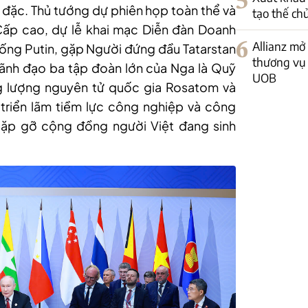
5
y đặc. Thủ tướng dự phiên họp toàn thể và
tạo thế ch
 Cấp cao, dự lễ khai mạc Diễn đàn Doanh
6
Allianz mở
ống Putin, gặp Người đứng đầu Tatarstan
thương vụ 
ãnh đạo ba tập đoàn lớn của Nga là Quỹ
UOB
g lượng nguyên tử quốc gia Rosatom và
triển lãm tiềm lực công nghiệp và công
gặp gỡ cộng đồng người Việt đang sinh