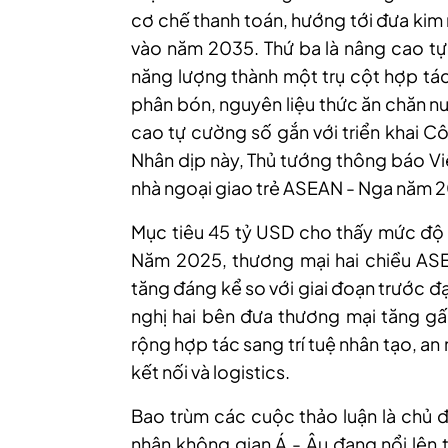
cơ chế thanh toán, hướng tới đưa kim
vào năm 2035. Thứ ba là nâng cao tự
năng lượng thành một trụ cột hợp tác
phân bón, nguyên liệu thức ăn chăn n
cao tự cường số gắn với triển khai 
Nhân dịp này, Thủ tướng thông báo Vi
nhà ngoại giao trẻ ASEAN - Nga năm 
Mục tiêu 45 tỷ USD cho thấy mức độ t
Năm 2025, thương mại hai chiều ASE
tăng đáng kể so với giai đoạn trước đ
nghị hai bên đưa thương mại tăng gấ
rộng hợp tác sang trí tuệ nhân tạo, an
kết nối và logistics.
Bao trùm các cuộc thảo luận là chủ đ
nhận không gian Á - Âu đang nổi lên 