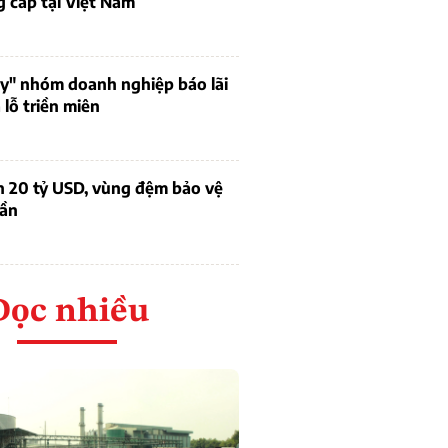
 cấp tại Việt Nam
uy" nhóm doanh nghiệp báo lãi
lỗ triền miên
n 20 tỷ USD, vùng đệm bảo vệ
dần
Đọc nhiều