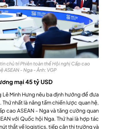
in chủ trì Phiên toàn thể Hội nghị Cấp cao
hệ ASEAN - Nga - Ảnh: VGP
hương mại 45 tỷ USD
ớng Lê Minh Hưng nêu ba định hướng để đưa
 Thứ nhất là nâng tầm chiến lược quan hệ,
Cấp cao ASEAN - Nga và tăng cường quan
SEAN với Quốc hội Nga. Thứ hai là hợp tác
t thắt về logistics, tiếp cận thị trường và