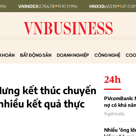
NDEX:
1,764.78
HNX30:
453.19
HNXI
19.87 (1.11%)
5.87 (1.28%)
KHOÁN
BẤT ĐỘNG SẢN
DOANH NGHIỆP
CÔNG NGHỆ
COO
24h
Hưng kết thúc chuyến
PVcomBank: Nh
 nhiều kết quả thực
nợ có khả nă
9 giờ trước
Nhiều 'ông lớ