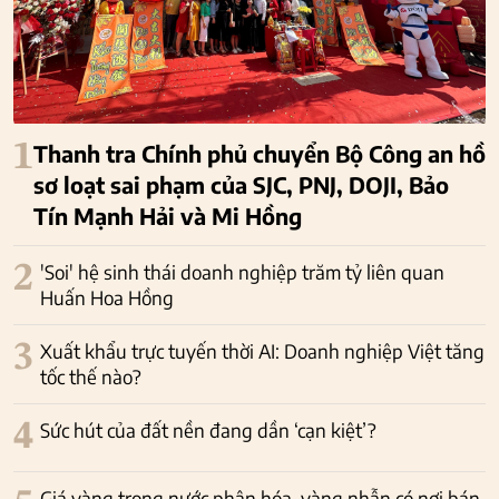
1
Thanh tra Chính phủ chuyển Bộ Công an hồ
sơ loạt sai phạm của SJC, PNJ, DOJI, Bảo
Tín Mạnh Hải và Mi Hồng
2
'Soi' hệ sinh thái doanh nghiệp trăm tỷ liên quan
Huấn Hoa Hồng
3
Xuất khẩu trực tuyến thời AI: Doanh nghiệp Việt tăng
tốc thế nào?
4
Sức hút của đất nền đang dần ‘cạn kiệt’?
Giá vàng trong nước phân hóa, vàng nhẫn có nơi bán