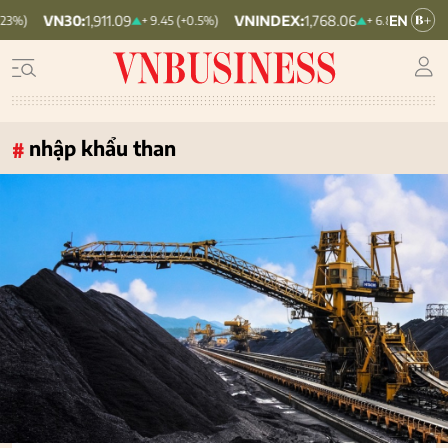
VNINDEX:
1,768.06
HNX30:
455.12
+ 9.45 (+0.5%)
+ 6.83 (+0.39%)
nhập khẩu than
#