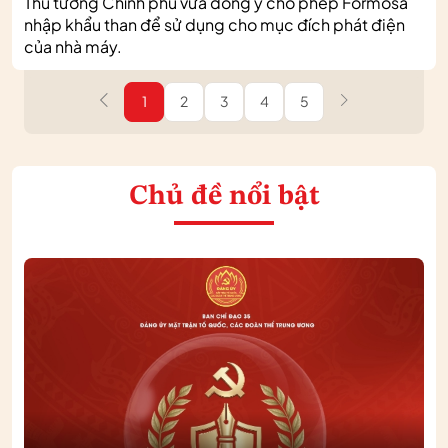
Thủ tướng Chính phủ vừa đồng ý cho phép Formosa
nhập khẩu than để sử dụng cho mục đích phát điện
của nhà máy.
1
2
3
4
5
Chủ đề nổi bật