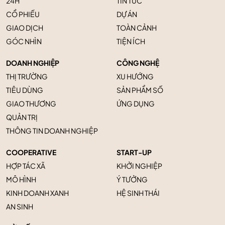
24H
TIN TỨC
CỔ PHIẾU
DỰ ÁN
GIAO DỊCH
TOÀN CẢNH
GÓC NHÌN
TIỆN ÍCH
DOANH NGHIỆP
CÔNG NGHỆ
THỊ TRƯỜNG
XU HƯỚNG
TIÊU DÙNG
SẢN PHẨM SỐ
GIAO THƯƠNG
ỨNG DỤNG
QUẢN TRỊ
THÔNG TIN DOANH NGHIỆP
COOPERATIVE
START-UP
HỢP TÁC XÃ
KHỞI NGHIỆP
MÔ HÌNH
Ý TƯỞNG
KINH DOANH XANH
HỆ SINH THÁI
AN SINH