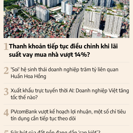
1
Thanh khoản tiếp tục điều chỉnh khi lãi
suất vay mua nhà vượt 14%?
2
'Soi' hệ sinh thái doanh nghiệp trăm tỷ liên quan
Huấn Hoa Hồng
3
Xuất khẩu trực tuyến thời AI: Doanh nghiệp Việt tăng
tốc thế nào?
4
PVcomBank vượt kế hoạch lợi nhuận, một số chỉ tiêu
tín dụng cần tiếp tục theo dõi
Sức hút của đất nền đang dần ‘cạn kiệt’?