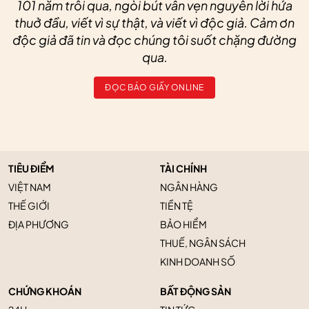
101 năm trôi qua, ngòi bút vẫn vẹn nguyên lời hứa
thuở đầu, viết vì sự thật, và viết vì độc giả. Cảm ơn
độc giả đã tin và đọc chúng tôi suốt chặng đường
qua.
ĐỌC BÁO GIẤY ONLINE
TIÊU ĐIỂM
TÀI CHÍNH
VIỆT NAM
NGÂN HÀNG
THẾ GIỚI
TIỀN TỆ
ĐỊA PHƯƠNG
BẢO HIỂM
THUẾ, NGÂN SÁCH
KINH DOANH SỐ
CHỨNG KHOÁN
BẤT ĐỘNG SẢN