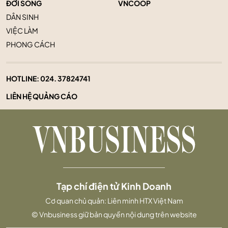
ĐỜI SỐNG
VNCOOP
DÂN SINH
VIỆC LÀM
PHONG CÁCH
HOTLINE:
024. 37824741
LIÊN HỆ QUẢNG CÁO
Tạp chí điện tử Kinh Doanh
Cơ quan chủ quản: Liên minh HTX Việt Nam
© Vnbusiness giữ bản quyền nội dung trên website