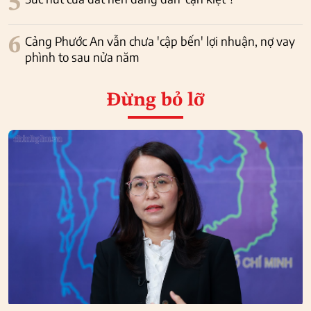
5
6
Cảng Phước An vẫn chưa 'cập bến' lợi nhuận, nợ vay
phình to sau nửa năm
Đừng bỏ lỡ