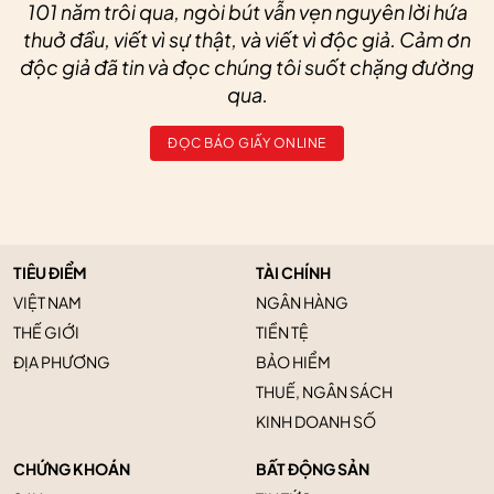
101 năm trôi qua, ngòi bút vẫn vẹn nguyên lời hứa
thuở đầu, viết vì sự thật, và viết vì độc giả. Cảm ơn
độc giả đã tin và đọc chúng tôi suốt chặng đường
qua.
ĐỌC BÁO GIẤY ONLINE
TIÊU ĐIỂM
TÀI CHÍNH
VIỆT NAM
NGÂN HÀNG
THẾ GIỚI
TIỀN TỆ
ĐỊA PHƯƠNG
BẢO HIỂM
THUẾ, NGÂN SÁCH
KINH DOANH SỐ
CHỨNG KHOÁN
BẤT ĐỘNG SẢN