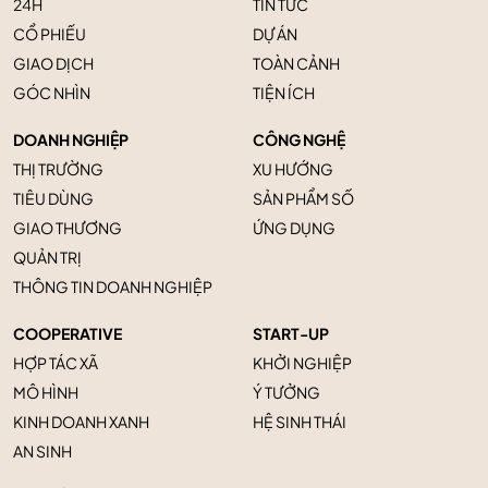
24H
TIN TỨC
CỔ PHIẾU
DỰ ÁN
GIAO DỊCH
TOÀN CẢNH
GÓC NHÌN
TIỆN ÍCH
DOANH NGHIỆP
CÔNG NGHỆ
THỊ TRƯỜNG
XU HƯỚNG
TIÊU DÙNG
SẢN PHẨM SỐ
GIAO THƯƠNG
ỨNG DỤNG
QUẢN TRỊ
THÔNG TIN DOANH NGHIỆP
COOPERATIVE
START-UP
HỢP TÁC XÃ
KHỞI NGHIỆP
MÔ HÌNH
Ý TƯỞNG
KINH DOANH XANH
HỆ SINH THÁI
AN SINH