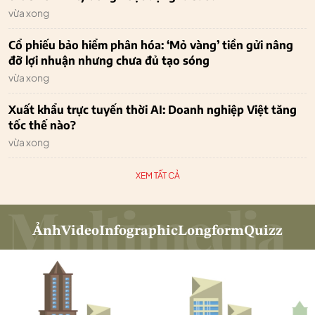
vừa xong
Cổ phiếu bảo hiểm phân hóa: ‘Mỏ vàng’ tiền gửi nâng
đỡ lợi nhuận nhưng chưa đủ tạo sóng
vừa xong
Xuất khẩu trực tuyến thời AI: Doanh nghiệp Việt tăng
tốc thế nào?
vừa xong
XEM TẤT CẢ
Ảnh
Video
Infographic
Longform
Quizz