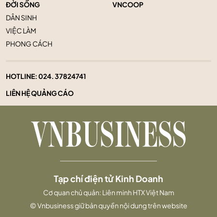
ĐỜI SỐNG
VNCOOP
DÂN SINH
VIỆC LÀM
PHONG CÁCH
HOTLINE:
024. 37824741
LIÊN HỆ QUẢNG CÁO
Tạp chí điện tử Kinh Doanh
Cơ quan chủ quản: Liên minh HTX Việt Nam
© Vnbusiness giữ bản quyền nội dung trên website