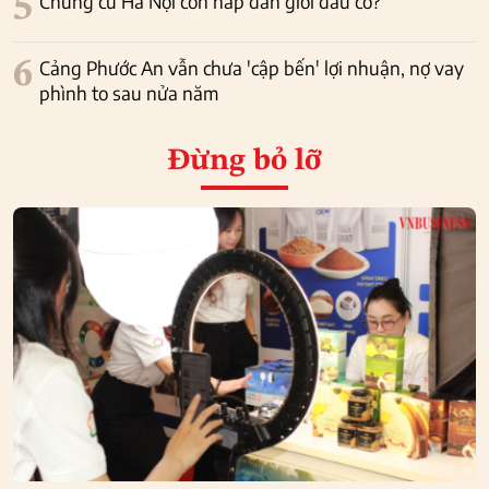
5
Chung cư Hà Nội còn hấp dẫn giới đầu cơ?
6
Cảng Phước An vẫn chưa 'cập bến' lợi nhuận, nợ vay
phình to sau nửa năm
Đừng bỏ lỡ