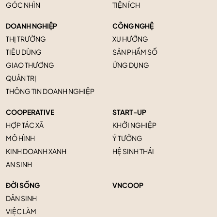
GÓC NHÌN
TIỆN ÍCH
DOANH NGHIỆP
CÔNG NGHỆ
THỊ TRƯỜNG
XU HƯỚNG
TIÊU DÙNG
SẢN PHẨM SỐ
GIAO THƯƠNG
ỨNG DỤNG
QUẢN TRỊ
THÔNG TIN DOANH NGHIỆP
COOPERATIVE
START-UP
HỢP TÁC XÃ
KHỞI NGHIỆP
MÔ HÌNH
Ý TƯỞNG
KINH DOANH XANH
HỆ SINH THÁI
AN SINH
ĐỜI SỐNG
VNCOOP
DÂN SINH
VIỆC LÀM