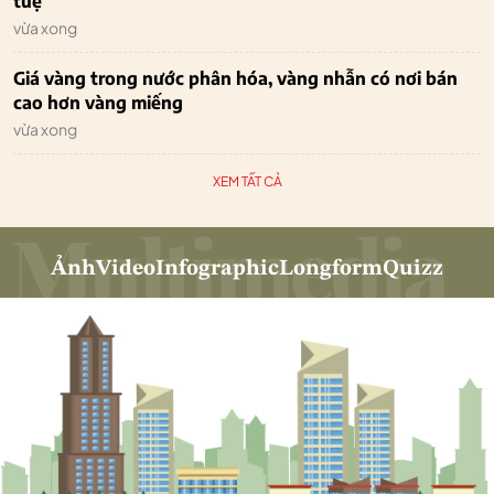
tuệ
vừa xong
Giá vàng trong nước phân hóa, vàng nhẫn có nơi bán
cao hơn vàng miếng
vừa xong
XEM TẤT CẢ
Ảnh
Video
Infographic
Longform
Quizz