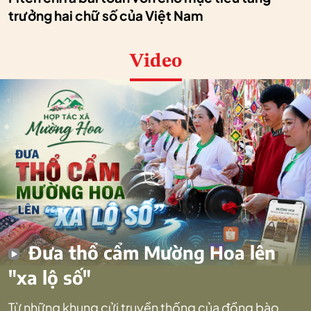
trưởng hai chữ số của Việt Nam
Video
Đưa thổ cẩm Mường Hoa lên
"xa lộ số"
Từ những khung cửi truyền thống của đồng bào