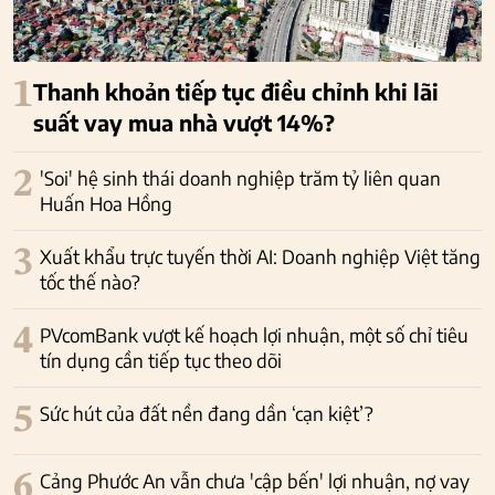
1
Thanh khoản tiếp tục điều chỉnh khi lãi
suất vay mua nhà vượt 14%?
2
'Soi' hệ sinh thái doanh nghiệp trăm tỷ liên quan
Huấn Hoa Hồng
3
Xuất khẩu trực tuyến thời AI: Doanh nghiệp Việt tăng
tốc thế nào?
4
PVcomBank vượt kế hoạch lợi nhuận, một số chỉ tiêu
tín dụng cần tiếp tục theo dõi
5
Sức hút của đất nền đang dần ‘cạn kiệt’?
6
Cảng Phước An vẫn chưa 'cập bến' lợi nhuận, nợ vay