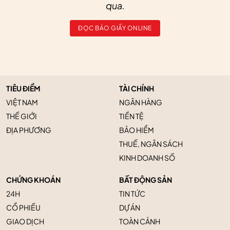
qua.
ĐỌC BÁO GIẤY ONLINE
TIÊU ĐIỂM
TÀI CHÍNH
VIỆT NAM
NGÂN HÀNG
THẾ GIỚI
TIỀN TỆ
ĐỊA PHƯƠNG
BẢO HIỂM
THUẾ, NGÂN SÁCH
KINH DOANH SỐ
CHỨNG KHOÁN
BẤT ĐỘNG SẢN
24H
TIN TỨC
CỔ PHIẾU
DỰ ÁN
GIAO DỊCH
TOÀN CẢNH