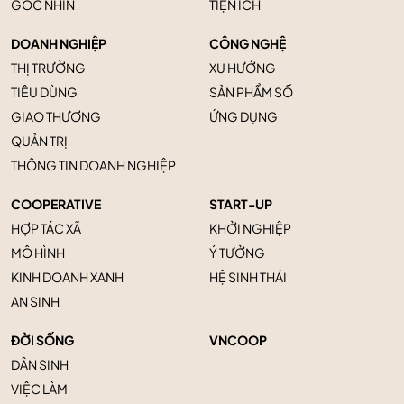
GÓC NHÌN
TIỆN ÍCH
DOANH NGHIỆP
CÔNG NGHỆ
THỊ TRƯỜNG
XU HƯỚNG
TIÊU DÙNG
SẢN PHẨM SỐ
GIAO THƯƠNG
ỨNG DỤNG
QUẢN TRỊ
THÔNG TIN DOANH NGHIỆP
COOPERATIVE
START-UP
HỢP TÁC XÃ
KHỞI NGHIỆP
MÔ HÌNH
Ý TƯỞNG
KINH DOANH XANH
HỆ SINH THÁI
AN SINH
ĐỜI SỐNG
VNCOOP
DÂN SINH
VIỆC LÀM