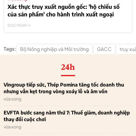
Xác thực truy xuất nguồn gốc: 'hộ chiếu số
của sản phẩm' cho hành trình xuất ngoại
ĐỌC NGAY
Tags:
Bộ Nông nghiệp và Môi trường
GACC
truy x
24h
Vingroup tiếp sức, Thép Pomina tăng tốc doanh thu
nhưng vẫn kẹt trong vòng xoáy lỗ và âm vốn
vừa xong
EVFTA bước sang năm thứ 7: Thuế giảm, doanh nghiệp
thay đổi cuộc chơi
vừa xong