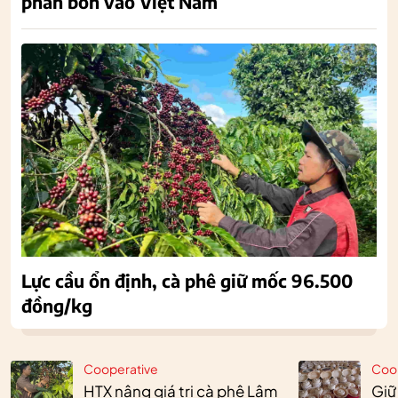
phân bón vào Việt Nam
Lực cầu ổn định, cà phê giữ mốc 96.500
đồng/kg
Cooperative
Coo
HTX nâng giá trị cà phê Lâm
Giữ