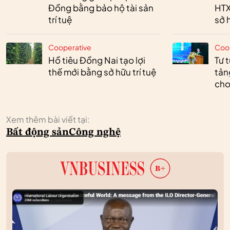
Đồng bằng bảo hộ tài sản
HTX
trí tuệ
sở h
Cooperative
Coo
Hồ tiêu Đồng Nai tạo lợi
Tư 
thế mới bằng sở hữu trí tuệ
tản
cho
Xem thêm bài viết tại:
Bất động sản
Công nghệ