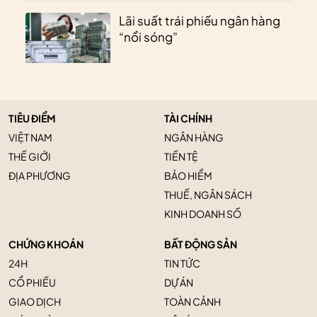
Lãi suất trái phiếu ngân hàng
“nổi sóng”
TIÊU ĐIỂM
TÀI CHÍNH
VIỆT NAM
NGÂN HÀNG
THẾ GIỚI
TIỀN TỆ
ĐỊA PHƯƠNG
BẢO HIỂM
THUẾ, NGÂN SÁCH
KINH DOANH SỐ
CHỨNG KHOÁN
BẤT ĐỘNG SẢN
24H
TIN TỨC
CỔ PHIẾU
DỰ ÁN
GIAO DỊCH
TOÀN CẢNH