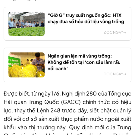
“Giờ G” truy xuất nguồn gốc: HTX
chạy đua số hóa dữ liệu vùng trồng
ĐỌC NGAY
Ngăn gian lận mã vùng trồng:
Không để tồn tại ‘con sâu làm rầu
nồi canh’
ĐỌC NGAY
Được biết, từ ngày 1/6, Nghị định 280 của Tổng cục
Hải quan Trung Quốc (GACC) chính thức có hiệu
lực, thay thế Lệnh 248 trước đây, siết chặt quản lý
đối với cơ sở sản xuất thực phẩm nước ngoài xuất
khẩu vào thị trường này. Quy định mới của Trung