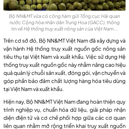
Bộ NN&MT vừa có công hàm gửi Tổng cục Hải quan
nước Cộng hòa nhân dân Trung Hoa (GACC), thông
tin về Hệ thống truy xuất nông sản của Việt Nam...
Trên cơ sở đó, Bộ NN&MT Việt Nam đã xây dựng và
vận hành Hệ thống truy xuất nguồn gốc nông sản
tiêu thụ tại Việt Nam và xuất khẩu. Việc sử dụng Hệ
thống truy xuất nguồn gốc này nhằm nâng cao hiệu
quả quản lý chuỗi sản xuất, đóng gói, vận chuyển và
góp phần bảo đảm chất lượng hàng hóa tiêu dùng
tại Việt Nam và xuất khẩu.
Hiện nay, Bộ NN&MT Việt Nam đang hoàn thiện quy
trình nghiệp vụ, chuẩn hóa dữ liệu, giải pháp nhận
diện điện tử và cơ chế phối hợp giữa các cơ quan
liên quan nhằm mở rộng triển khai truy xuất nguồn