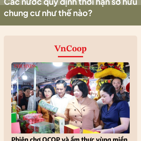
Các nước quy định thời hạn sở hữu
chung cư như thế nào?
VnCoop
Phiên chợ OCOP và ẩm thực vùng miền