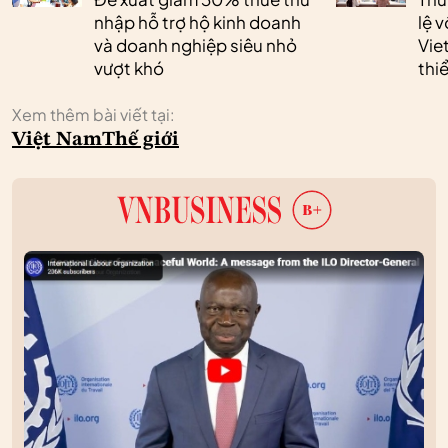
nhập hỗ trợ hộ kinh doanh
lệ 
và doanh nghiệp siêu nhỏ
Vie
vượt khó
thi
Xem thêm bài viết tại:
Việt Nam
Thế giới