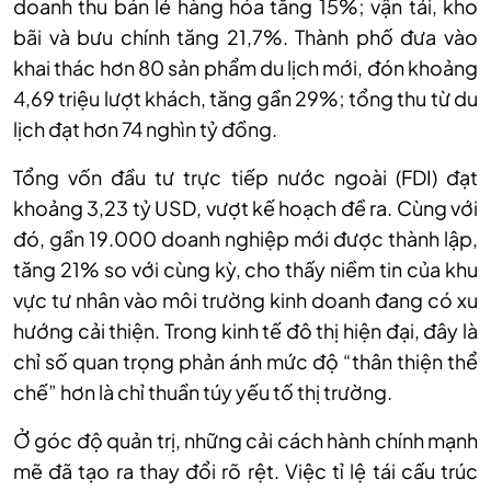
doanh thu bán lẻ hàng hóa tăng 15%; vận tải, kho
bãi và bưu chính tăng 21,7%. Thành phố đưa vào
khai thác hơn 80 sản phẩm du lịch mới, đón khoảng
4,69 triệu lượt khách, tăng gần 29%; tổng thu từ du
lịch đạt hơn 74 nghìn tỷ đồng.
Tổng vốn đầu tư trực tiếp nước ngoài (FDI) đạt
khoảng 3,23 tỷ USD, vượt kế hoạch đề ra. Cùng với
đó, gần 19.000 doanh nghiệp mới được thành lập,
tăng 21% so với cùng kỳ, cho thấy niềm tin của khu
vực tư nhân vào môi trường kinh doanh đang có xu
hướng cải thiện. Trong kinh tế đô thị hiện đại, đây là
chỉ số quan trọng phản ánh mức độ “thân thiện thể
chế” hơn là chỉ thuần túy yếu tố thị trường.
Ở góc độ quản trị, những cải cách hành chính mạnh
mẽ đã tạo ra thay đổi rõ rệt. Việc tỉ lệ tái cấu trúc