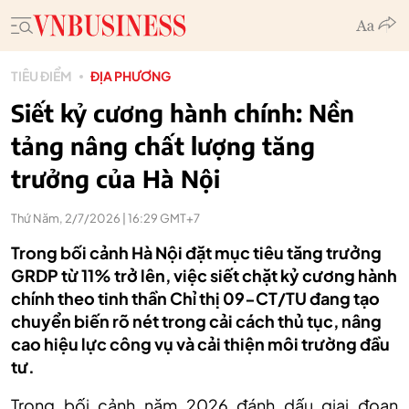
TIÊU ĐIỂM
ĐỊA PHƯƠNG
Siết kỷ cương hành chính: Nền
tảng nâng chất lượng tăng
trưởng của Hà Nội
Thứ Năm, 2/7/2026 | 16:29 GMT+7
Trong bối cảnh Hà Nội đặt mục tiêu tăng trưởng
GRDP từ 11% trở lên, việc siết chặt kỷ cương hành
chính theo tinh thần Chỉ thị 09-CT/TU đang tạo
chuyển biến rõ nét trong cải cách thủ tục, nâng
cao hiệu lực công vụ và cải thiện môi trường đầu
tư.
Trong bối cảnh năm 2026 đánh dấu giai đoạn