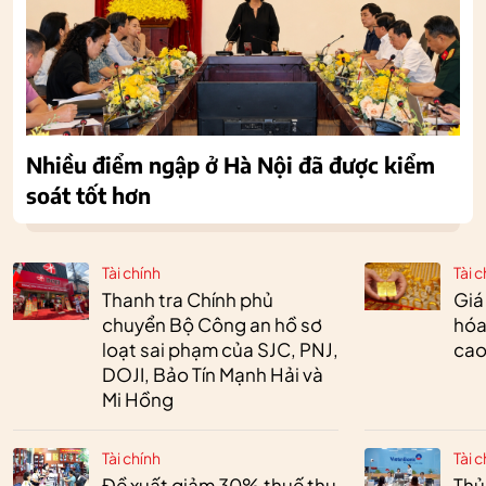
Nhiều điểm ngập ở Hà Nội đã được kiểm
soát tốt hơn
Tài chính
Tài c
Thanh tra Chính phủ
Giá
chuyển Bộ Công an hồ sơ
hóa
loạt sai phạm của SJC, PNJ,
cao
DOJI, Bảo Tín Mạnh Hải và
Mi Hồng
Tài chính
Tài c
Đề xuất giảm 30% thuế thu
Thủ