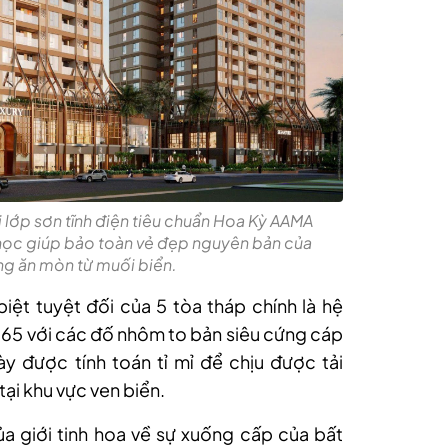
lớp sơn tĩnh điện tiêu chuẩn Hoa Kỳ AAMA
học giúp bảo toàn vẻ đẹp nguyên bản của
ộng ăn mòn từ muối biển.
iệt tuyệt đối của 5 tòa tháp chính là hệ
65 với các đố nhôm to bản siêu cứng cáp
y được tính toán tỉ mỉ để chịu được tải
ại khu vực ven biển.
a giới tinh hoa về sự xuống cấp của bất