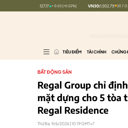
INDEX:
127.17
VN30:
1,902.79
VN
+ 0.03 (+0.02%)
20.7 (1.08%)
TIÊU ĐIỂM
TÀI CHÍNH
CHỨNG 
BẤT ĐỘNG SẢN
Regal Group chỉ địn
mặt dựng cho 5 tòa 
Regal Residence
Thứ Ba, 9/6/2026 | 10:19 GMT+7