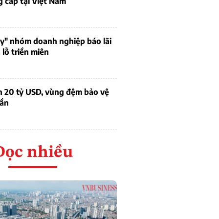
 cấp tại Việt Nam
uy" nhóm doanh nghiệp báo lãi
lỗ triền miên
n 20 tỷ USD, vùng đệm bảo vệ
dần
Đọc nhiều