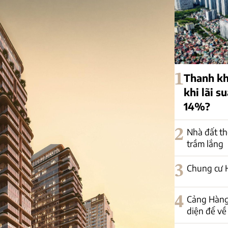
1
Thanh kh
khi lãi s
14%?
2
Nhà đất th
trầm lắng
3
Chung cư H
4
Cảng Hàng
diện để về