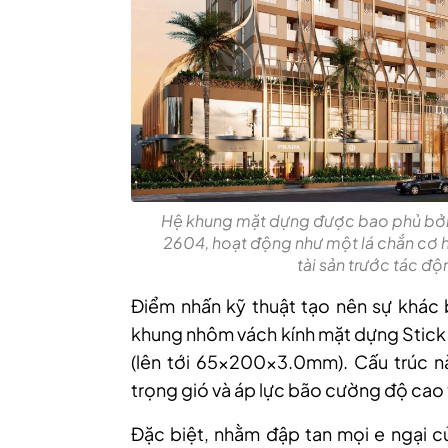
Hệ khung mặt dựng được bao phủ bởi 
2604, hoạt động như một lá chắn cơ 
tài sản trước tác đ
Điểm nhấn kỹ thuật tạo nên sự khác b
khung nhôm vách kính mặt dựng Stick 
(lên tới 65x200x3.0mm). Cấu trúc nà
trọng gió và áp lực bão cường độ cao t
Đặc biệt, nhằm đập tan mọi e ngại củ