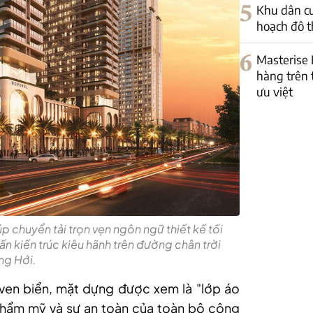
5
Khu dân c
hoạch đô th
6
Masterise
hàng trên 
ưu việt
úp chuyển tải trọn vẹn ngôn ngữ thiết kế tối
ấn kiến trúc kiêu hãnh trên đường chân trời
g Hới.
 ven biển, mặt dựng được xem là "lớp áo
 thẩm mỹ và sự an toàn của toàn bộ công