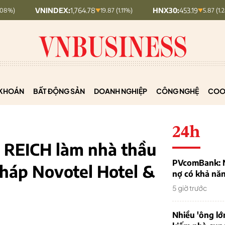
INDEX:
1,764.78
HNX30:
453.19
HNX
19.87 (1.11%)
5.87 (1.28%)
KHOÁN
BẤT ĐỘNG SẢN
DOANH NGHIỆP
CÔNG NGHỆ
COO
24h
h REICH làm nhà thầu
PVcomBank: Nh
tháp Novotel Hotel &
nợ có khả nă
5 giờ trước
Nhiều 'ông lớ