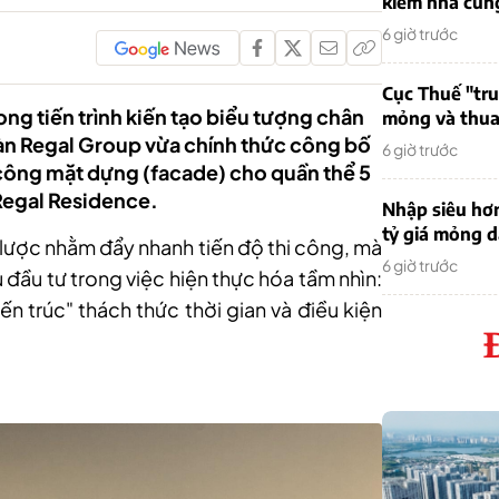
kiếm nhà cung
6 giờ trước
Cục Thuế "tr
ng tiến trình kiến tạo biểu tượng chân
mỏng và thua 
oàn Regal Group vừa chính thức công bố
6 giờ trước
 công mặt dựng (facade) cho quần thể 5
Regal Residence.
Nhập siêu hơ
tỷ giá mỏng 
n lược nhằm đẩy nhanh tiến độ thi công, mà
6 giờ trước
 đầu tư trong việc hiện thực hóa tầm nhìn:
ến trúc" thách thức thời gian và điều kiện