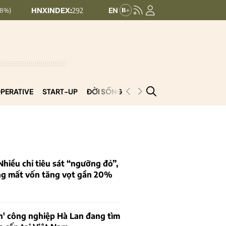
INDEX:
292.64
UPCOMINDEX:
127.17
8.56 (2.84%)
+ 0.03 (+0.02%)
PERATIVE
START-UP
ĐỜI SỐNG
PODCAST
VNCOOP
iều chỉ tiêu sát “ngưỡng đỏ”,
ng mất vốn tăng vọt gần 20%
n' công nghiệp Hà Lan đang tìm