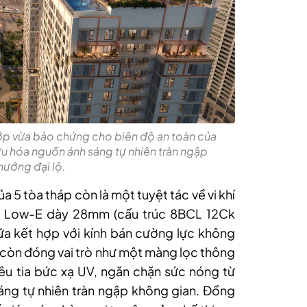
ớp vừa bảo chứng cho biên độ an toàn của
i ưu hóa nguồn ánh sáng tự nhiên tràn ngập
hướng đại lộ.
 5 tòa tháp còn là một tuyệt tác về vi khí
ộp Low-E dày 28mm (cấu trúc 8BCL 12Ck
ữa kết hợp với kính bán cường lực không
mà còn đóng vai trò như một màng lọc thông
tiêu tia bức xạ UV, ngăn chặn sức nóng từ
ng tự nhiên tràn ngập không gian. Đồng