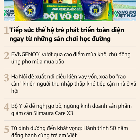
1
Tiếp sức thế hệ trẻ phát triển toàn diện
ngay từ những sân chơi học đường
2
EVNGENCO1 vượt qua cao điểm mùa khô, chủ động
ứng phó mùa mưa bão
3
Hà Nội đề xuất nới điều kiện vay vốn, xóa bỏ "rào
cản" khiến người thu nhập thấp khó tiếp cận nhà ở xã
hội
4
Bộ Y tế đề nghị gỡ bỏ, ngừng kinh doanh sản phẩm
giảm cân Slimaura Care X3
5
Từ dinh dưỡng đến khát vọng: Hành trình 50 năm
đồng hành cùng trẻ em Việt