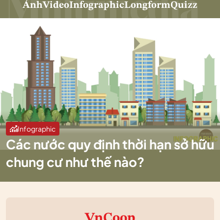
Ảnh
Video
Infographic
Longform
Quizz
Infographic
Các nước quy định thời hạn sở hữu
chung cư như thế nào?
VnCoop