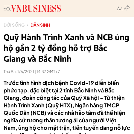
ĐỜI SỐNG
DÂN SINH
Quỹ Hành Trình Xanh và NCB ủng
hộ gần 2 tỷ đồng hỗ trợ Bắc
Giang và Bắc Ninh
Thứ Ba, 1/6/2021 | 14:37 GMT+7
Trước tình hình dịch bệnh Covid-19 diễn biến
phức tạp, đặc biệt tại 2 tỉnh Bắc Ninh và Bắc
Giang, đoàn công tác của Quỹ Xã hội - Từ thiện
Hành Trình Xanh (Quỹ HTX), Ngân hàng TMCP
Quốc Dân (NCB) và các nhà hảo tâm đã thể hiện
nghĩa cử tương thân tương ái của người Việt
Nam, ủng hộ cho mặt trận, tiền tuyến đang nỗ lực