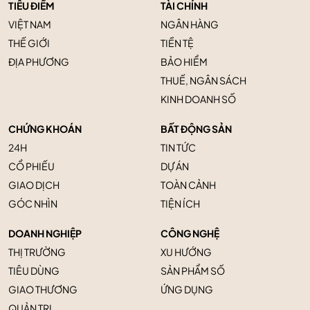
TIÊU ĐIỂM
TÀI CHÍNH
VIỆT NAM
NGÂN HÀNG
THẾ GIỚI
TIỀN TỆ
ĐỊA PHƯƠNG
BẢO HIỂM
THUẾ, NGÂN SÁCH
KINH DOANH SỐ
CHỨNG KHOÁN
BẤT ĐỘNG SẢN
24H
TIN TỨC
CỔ PHIẾU
DỰ ÁN
GIAO DỊCH
TOÀN CẢNH
GÓC NHÌN
TIỆN ÍCH
DOANH NGHIỆP
CÔNG NGHỆ
THỊ TRƯỜNG
XU HƯỚNG
TIÊU DÙNG
SẢN PHẨM SỐ
GIAO THƯƠNG
ỨNG DỤNG
QUẢN TRỊ