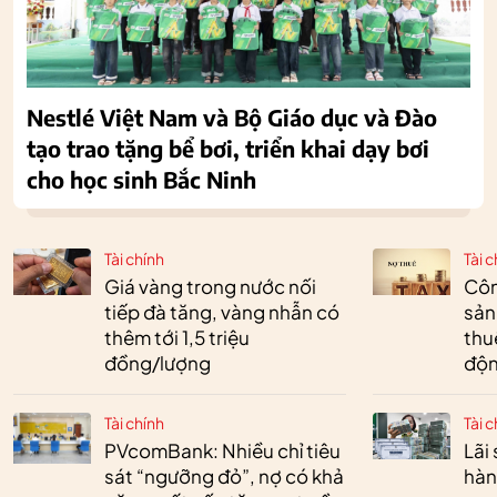
Nestlé Việt Nam và Bộ Giáo dục và Đào
tạo trao tặng bể bơi, triển khai dạy bơi
cho học sinh Bắc Ninh
Tài chính
Tài c
Giá vàng trong nước nối
Côn
tiếp đà tăng, vàng nhẫn có
sản
thêm tới 1,5 triệu
thu
đồng/lượng
độn
Tài chính
Tài c
PVcomBank: Nhiều chỉ tiêu
Lãi
sát “ngưỡng đỏ”, nợ có khả
hàn