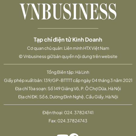
Tạp chí điện tử Kinh Doanh
Cơ quan chủ quản: Liên minh HTX Việt Nam
© Vnbusiness giữ bản quyền nội dung trên website
Tổng Biên tập: Hà Linh
Giấy phép xuất bản: 139/GP-BTTTT cấp ngày 04 tháng 3 năm 2021
Địa chỉ Tòa soạn: Số 149 Giảng Võ, P. Ô Chợ Dừa, Hà Nội
Địa chỉ ĐK: Số 6, Dương Đình Nghệ, Cầu Giấy, Hà Nội
Điện thoại:
024. 37824741
Fax:
024.37824743