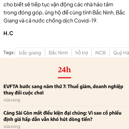
cho biết sẽ tiếp tục vận động các nhà hảo tâm
trong đóng góp, ủng hộ để cùng tỉnh Bắc Ninh, Bắc
Giang và cả nước chống dịch Covid-19.
H.C
Tags:
bắc giang
Bắc Ninh
hỗ trợ
NCB
Quỹ Hà
24h
EVFTA bước sang năm thứ 7: Thuế giảm, doanh nghiệp
thay đổi cuộc chơi
vừa xong
Cảng Sài Gòn mất điều kiện đại chúng: Vì sao cổ phiếu
định giá hấp dẫn vẫn khó hút dòng tiền?
vừa xong