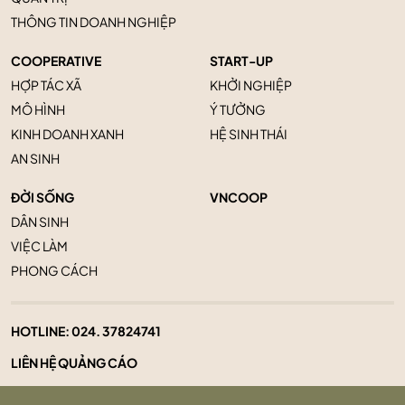
THÔNG TIN DOANH NGHIỆP
COOPERATIVE
START-UP
HỢP TÁC XÃ
KHỞI NGHIỆP
MÔ HÌNH
Ý TƯỞNG
KINH DOANH XANH
HỆ SINH THÁI
AN SINH
ĐỜI SỐNG
VNCOOP
DÂN SINH
VIỆC LÀM
PHONG CÁCH
HOTLINE:
024. 37824741
LIÊN HỆ QUẢNG CÁO