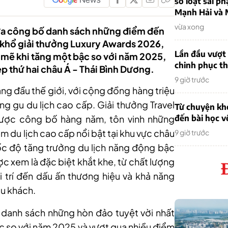
sơ loạt sai ph
Mạnh Hải và 
vừa xong
 vừa công bố danh sách những điểm đến
 khổ giải thưởng Luxury Awards 2026,
Lần đầu vượt 
mẽ khi tăng một bậc so với năm 2025,
chinh phục th
ẹp thứ hai châu Á - Thái Bình Dương.
9 giờ trước
 hàng đầu thế giới, với cộng đồng hàng triệu
ng gu du lịch cao cấp. Giải thưởng Travel
Từ chuyện khở
 được công bố hàng năm, tôn vinh những
đến bài học v
m du lịch cao cấp nổi bật tại khu vực châu
9 giờ trước
tốc độ tăng trưởng du lịch năng động bậc
ược xem là đặc biệt khắt khe, từ chất lượng
ải trí đến dấu ấn thương hiệu và khả năng
du khách.
ng danh sách những hòn đảo tuyệt vời nhất
ậc so với năm 2025 và vượt qua nhiều điểm