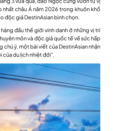
Tháng 3 vừa qua, đảo Ngọc cũng vươn từ vị
ẹp nhất châu Á năm 2026 trong khuôn khổ
o độc giả DestinAsian bình chọn.
 hàng đầu thế giới vinh danh ở những vị trí
chuyên môn và độc giả quốc tế về sức hấp
 chú ý, một bài viết của DestinAsian nhận
của du lịch nhiệt đới".