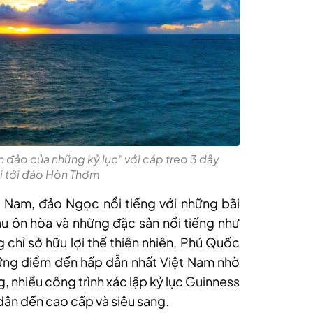
đảo của những kỷ lục" với cáp treo 3 dây
ới tới đảo Hòn Thơm
t Nam, đảo Ngọc nổi tiếng với những bãi
ậu ôn hòa và những đặc sản nổi tiếng như
g chỉ sở hữu lợi thế thiên nhiên, Phú Quốc
ững điểm đến hấp dẫn nhất Việt Nam nhờ
ng, nhiều công trình xác lập kỷ lục Guinness
 dân đến cao cấp và siêu sang.