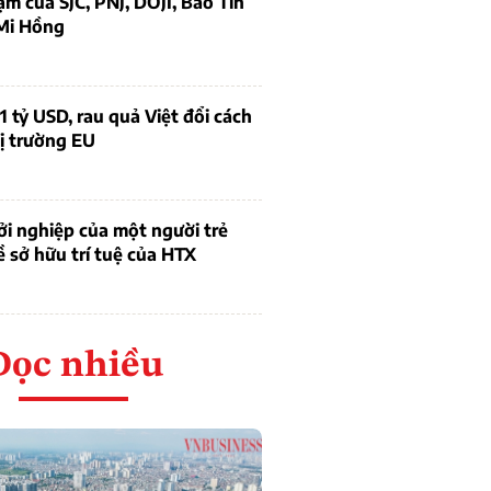
ạm của SJC, PNJ, DOJI, Bảo Tín
Mi Hồng
1 tỷ USD, rau quả Việt đổi cách
ị trường EU
i nghiệp của một người trẻ
ề sở hữu trí tuệ của HTX
Đọc nhiều