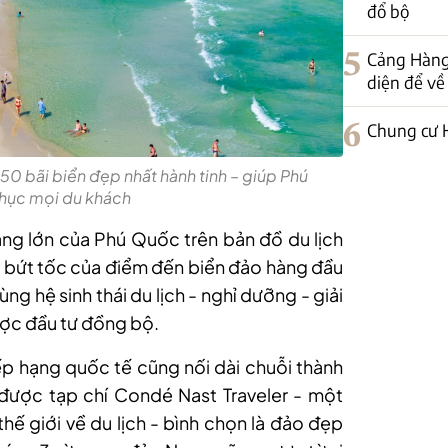
đổ bộ
5
Cảng Hàng
diện để về
6
Chung cư H
50 bãi biển đẹp nhất hành tinh – giúp Phú
hục mọi du khách
ng lớn của Phú Quốc trên bản đồ du lịch
n bứt tốc của điểm đến biển đảo hàng đầu
g hệ sinh thái du lịch - nghỉ dưỡng - giải
ược đầu tư đồng bộ.
ếp hạng quốc tế cũng nối dài chuỗi thành
ược tạp chí Condé Nast Traveler - một
hế giới về du lịch - bình chọn là đảo đẹp