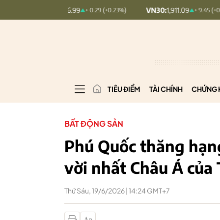
EX:
126.99
VN30:
1,911.09
VNIN
+ 0.29 (+0.23%)
+ 9.45 (+0.5%)
TIÊU ĐIỂM
TÀI CHÍNH
CHỨNG 
BẤT ĐỘNG SẢN
Phú Quốc thăng hạng
vời nhất Châu Á của 
Thứ Sáu, 19/6/2026 | 14:24 GMT+7