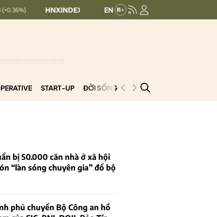
NXINDEX:
293.44
UPCOMINDEX:
126.99
+ 0.25 (+0.09%)
+ 0.
PERATIVE
START-UP
ĐỜI SỐNG
PODCAST
VNCOOP
ẩn bị 50.000 căn nhà ở xã hội
ón “làn sóng chuyên gia” đổ bộ
ính phủ chuyển Bộ Công an hồ