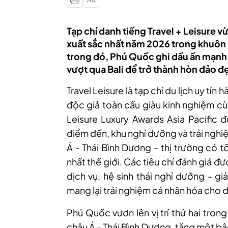
Tạp chí danh tiếng Travel + Leisure
xuất sắc nhất năm 2026 trong khuôn
trong đó, Phú Quốc ghi dấu ấn mạnh 
vượt qua Bali để trở thành hòn đảo đ
Travel Leisure là tạp chí du lịch uy tín
độc giả toàn cầu giàu kinh nghiệm cù
Leisure Luxury Awards Asia Pacific
điểm đến, khu nghỉ dưỡng và trải nghiệ
Á - Thái Bình Dương – thị trường có 
nhất thế giới. Các tiêu chí đánh giá đ
dịch vụ, hệ sinh thái nghỉ dưỡng - gi
mang lại trải nghiệm cá nhân hóa cho 
Phú Quốc vươn lên vị trí thứ hai tro
châu Á - Thái Bình Dương, tăng một b