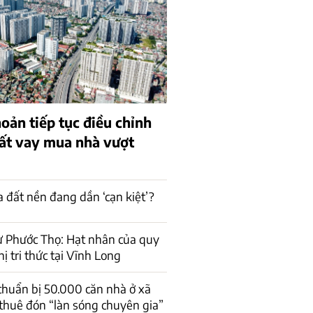
oản tiếp tục điều chỉnh
uất vay mua nhà vượt
a đất nền đang dần ‘cạn kiệt’?
ư Phước Thọ: Hạt nhân của quy
ị tri thức tại Vĩnh Long
huẩn bị 50.000 căn nhà ở xã
 thuê đón “làn sóng chuyên gia”