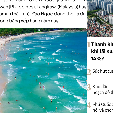
awan (Philippines), Langkawi (Malaysia) hay
mui (Thái Lan), đảo Ngọc đồng thời là đại
rong bảng xếp hạng năm nay.
1
Thanh kh
khi lãi s
14%?
2
Sức hút củ
3
Khu dân c
hoạch đô th
4
Phú Quốc c
hội và cho