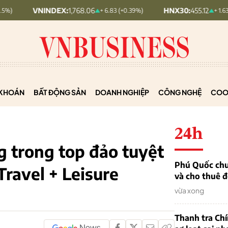
DEX:
1,768.06
HNX30:
455.12
H
+ 6.83 (+0.39%)
+ 1.63 (+0.36%)
KHOÁN
BẤT ĐỘNG SẢN
DOANH NGHIỆP
CÔNG NGHỆ
COO
24h
 trong top đảo tuyệt
Phú Quốc chu
Travel + Leisure
và cho thuê đ
vừa xong
Thanh tra Ch