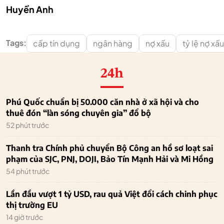
Huyền Anh
Tags:
cấp tín dụng
ngân hàng
nợ xấu
tỷ lệ nợ xấu
24h
Phú Quốc chuẩn bị 50.000 căn nhà ở xã hội và cho
thuê đón “làn sóng chuyên gia” đổ bộ
52 phút trước
Thanh tra Chính phủ chuyển Bộ Công an hồ sơ loạt sai
phạm của SJC, PNJ, DOJI, Bảo Tín Mạnh Hải và Mi Hồng
54 phút trước
Lần đầu vượt 1 tỷ USD, rau quả Việt đổi cách chinh phục
thị trường EU
14 giờ trước