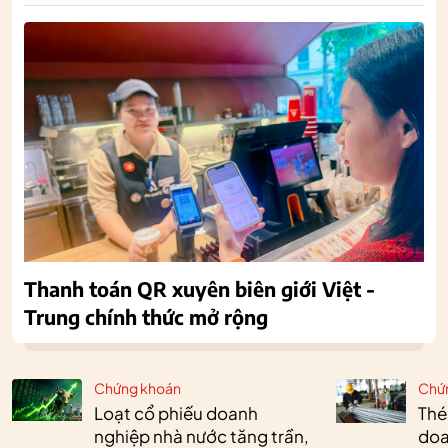
Thanh toán QR xuyên biên giới Việt -
Trung chính thức mở rộng
Chứng khoán
Chứ
Loạt cổ phiếu doanh
Thé
nghiệp nhà nước tăng trần,
doa