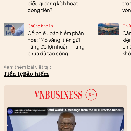
điều gì đang kích hoạt
tro
dòng tiền?
vốn
Chứng khoán
Chứ
Cổ phiếu bảo hiểm phân
Cản
hóa: ‘Mỏ vàng’ tiền gửi
kiệ
nâng đỡ lợi nhuận nhưng
phi
chưa đủ tạo sóng
khó
Xem thêm bài viết tại:
Tiền tệ
Bảo hiểm