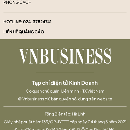
PHONG CÁCH
HOTLINE:
024. 37824741
LIÊN HỆ QUẢNG CÁO
Tạp chí điện tử Kinh Doanh
Cơ quan chủ quản: Liên minh HTX Việt Nam
© Vnbusiness giữ bản quyền nội dung trên website
Tổng Biên tập: Hà Linh
Giấy phép xuất bản: 139/GP-BTTTT cấp ngày 04 tháng 3 năm 2021
Địa chỉ Tòa soạn: Số 149 Giảng Võ, P. Ô Chợ Dừa, Hà Nội