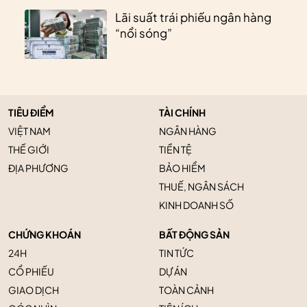
Lãi suất trái phiếu ngân hàng
“nổi sóng”
TIÊU ĐIỂM
TÀI CHÍNH
VIỆT NAM
NGÂN HÀNG
THẾ GIỚI
TIỀN TỆ
ĐỊA PHƯƠNG
BẢO HIỂM
THUẾ, NGÂN SÁCH
KINH DOANH SỐ
CHỨNG KHOÁN
BẤT ĐỘNG SẢN
24H
TIN TỨC
CỔ PHIẾU
DỰ ÁN
GIAO DỊCH
TOÀN CẢNH