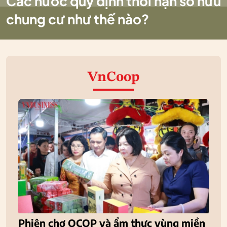
Các nước quy định thời hạn sở hữu
chung cư như thế nào?
VnCoop
Phiên chợ OCOP và ẩm thực vùng miền