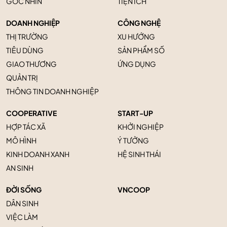
GÓC NHÌN
TIỆN ÍCH
DOANH NGHIỆP
CÔNG NGHỆ
THỊ TRƯỜNG
XU HƯỚNG
TIÊU DÙNG
SẢN PHẨM SỐ
GIAO THƯƠNG
ỨNG DỤNG
QUẢN TRỊ
THÔNG TIN DOANH NGHIỆP
COOPERATIVE
START-UP
HỢP TÁC XÃ
KHỞI NGHIỆP
MÔ HÌNH
Ý TƯỞNG
KINH DOANH XANH
HỆ SINH THÁI
AN SINH
ĐỜI SỐNG
VNCOOP
DÂN SINH
VIỆC LÀM