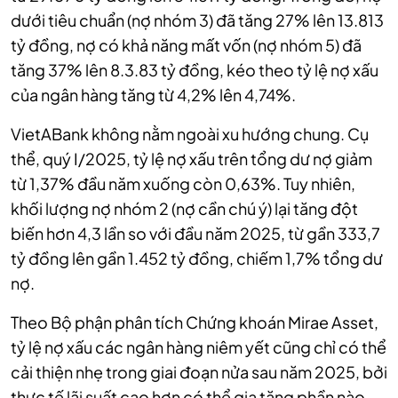
dưới tiêu chuẩn (nợ nhóm 3) đã tăng 27% lên 13.813
tỷ đồng, nợ có khả năng mất vốn (nợ nhóm 5) đã
tăng 37% lên 8.3.83 tỷ đồng, kéo theo tỷ lệ nợ xấu
của ngân hàng tăng từ 4,2% lên 4,74%.
VietABank không nằm ngoài xu hướng chung. Cụ
thể, quý I/2025, tỷ lệ nợ xấu trên tổng dư nợ giảm
từ 1,37% đầu năm xuống còn 0,63%. Tuy nhiên,
khối lượng nợ nhóm 2 (nợ cần chú ý) lại tăng đột
biến hơn 4,3 lần so với đầu năm 2025, từ gần 333,7
tỷ đồng lên gần 1.452 tỷ đồng, chiếm 1,7% tổng dư
nợ.
Theo Bộ phận phân tích Chứng khoán Mirae Asset,
tỷ lệ nợ xấu các ngân hàng niêm yết cũng chỉ có thể
cải thiện nhẹ trong giai đoạn nửa sau năm 2025, bởi
thực tế lãi suất cao hơn có thể gia tăng phần nào