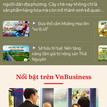
người dân địa phương. Cây chè nay không chỉ là
sản phẩm hàng hóa mà còn trở thành sinh kế quan...
Đưa thổ cẩm Mường Hoa lên
"xa lộ số"
Sở hữu trí tuệ: Nền tảng
nâng tầm giá trị nông sản Thái
Nguyên
Nổi bật
trên VnBusiness