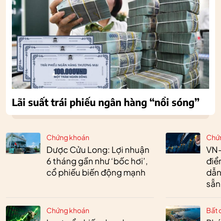
Lãi suất trái phiếu ngân hàng “nổi sóng”
Chứng khoán
Chứ
Dược Cửu Long: Lợi nhuận
VN-
6 tháng gần như ‘bốc hơi’,
điể
cổ phiếu biến động mạnh
dẫn
sẵn
Chứng khoán
Bất 