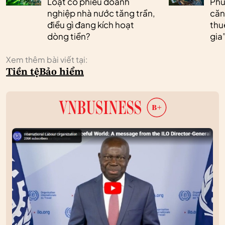
Loạt cổ phiếu doanh
Phú
nghiệp nhà nước tăng trần,
căn
điều gì đang kích hoạt
thu
dòng tiền?
gia
Xem thêm bài viết tại:
Tiền tệ
Bảo hiểm