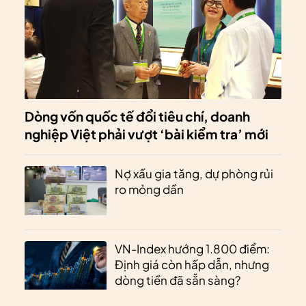
Dòng vốn quốc tế đổi tiêu chí, doanh
nghiệp Việt phải vượt ‘bài kiểm tra’ mới
Nợ xấu gia tăng, dự phòng rủi
ro mỏng dần
VN-Index hướng 1.800 điểm:
Định giá còn hấp dẫn, nhưng
dòng tiền đã sẵn sàng?