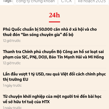
Tags:
công ty chứng khoán
CTCK
kế hoạch 2025
24h
Phú Quốc chuẩn bị 50.000 căn nhà ở xã hội và cho
thuê đón “làn sóng chuyên gia” đổ bộ
12 giờ trước
Thanh tra Chính phủ chuyển Bộ Công an hồ sơ loạt sai
phạm của SJC, PNJ, DOJI, Bảo Tín Mạnh Hải và Mi Hồng
12 giờ trước
Lần đầu vượt 1 tỷ USD, rau quả Việt đổi cách chinh phục
thị trường EU
1 ngày trước
Từ chuyện khởi nghiệp của một người trẻ đến bài học
về sở hữu trí tuệ của HTX
1 ngày trước