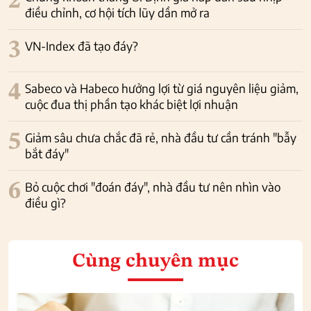
2
điều chỉnh, cơ hội tích lũy dần mở ra
3
VN-Index đã tạo đáy?
4
Sabeco và Habeco hưởng lợi từ giá nguyên liệu giảm,
cuộc đua thị phần tạo khác biệt lợi nhuận
5
Giảm sâu chưa chắc đã rẻ, nhà đầu tư cần tránh "bẫy
bắt đáy"
6
Bỏ cuộc chơi "đoán đáy", nhà đầu tư nên nhìn vào
điều gì?
Cùng chuyên mục