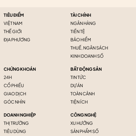
TIÊU ĐIỂM
TÀI CHÍNH
VIỆT NAM
NGÂN HÀNG
THẾ GIỚI
TIỀN TỆ
ĐỊA PHƯƠNG
BẢO HIỂM
THUẾ, NGÂN SÁCH
KINH DOANH SỐ
CHỨNG KHOÁN
BẤT ĐỘNG SẢN
24H
TIN TỨC
CỔ PHIẾU
DỰ ÁN
GIAO DỊCH
TOÀN CẢNH
GÓC NHÌN
TIỆN ÍCH
DOANH NGHIỆP
CÔNG NGHỆ
THỊ TRƯỜNG
XU HƯỚNG
TIÊU DÙNG
SẢN PHẨM SỐ