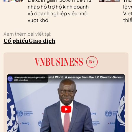
nhập hỗ trợ hộ kinh doanh
lệ 
và doanh nghiệp siêu nhỏ
Vie
vượt khó
thi
Xem thêm bài viết tại:
Cổ phiếu
Giao dịch