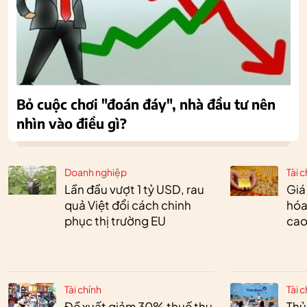
Bỏ cuộc chơi "đoán đáy", nhà đầu tư nên
nhìn vào điều gì?
Doanh nghiệp
Tài c
Lần đầu vượt 1 tỷ USD, rau
Giá
quả Việt đổi cách chinh
hóa
phục thị trường EU
cao
Tài chính
Tài c
Đề xuất giảm 30% thuế thu
Thủ