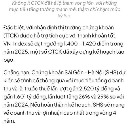
Không ít CTCK đã hé lộ tham vọng lớn, với những
mục tiêu tăng trưởng mạnh mẽ, thậm chí chạm mức
kỷ lục.
Đặc biệt, với nhận định thị trường chứng khoán
(TTCK) được hỗ trợ tích cực với thanh khoản tốt,
VN-Index sẽ đạt ngưỡng 1.400 – 1.420 điểm trong
năm 2025, một số CTCK đã xây dựng kế hoạch táo
bạo.
Chẳng hạn, Chứng khoán Sài Gòn - Hà Nội (SHS) dự
kiến sẽ trình cổ thông qua với mục tiêu tổng doanh
thu và lãi trước thuế lần lượt gần 2.520 tỷ đồng và
gần 1.601 tỷ đồng, lần lượt tăng 26% và 29% so với
năm 2024. Nếu hoàn thành kế hoạch, SHS sẽ mang
về doanh thu và lợi nhuận cao nhất trong vòng 4
năm.