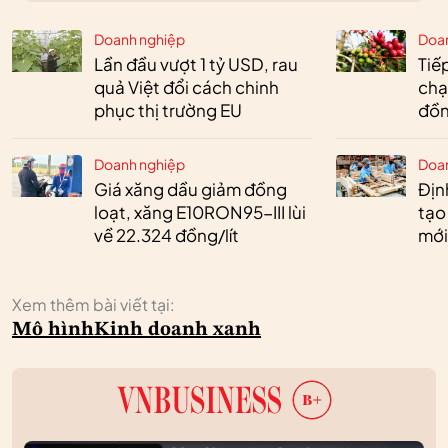
Doanh nghiệp
Doa
Lần đầu vượt 1 tỷ USD, rau
Tiế
quả Việt đổi cách chinh
chạ
phục thị trường EU
đồn
Doanh nghiệp
Doa
Giá xăng dầu giảm đồng
Định
loạt, xăng E10RON95-III lùi
tạo
về 22.324 đồng/lít
mới
Xem thêm bài viết tại:
Mô hình
Kinh doanh xanh