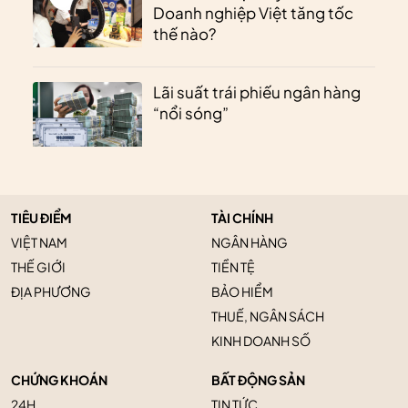
Doanh nghiệp Việt tăng tốc
thế nào?
Lãi suất trái phiếu ngân hàng
“nổi sóng”
TIÊU ĐIỂM
TÀI CHÍNH
VIỆT NAM
NGÂN HÀNG
THẾ GIỚI
TIỀN TỆ
ĐỊA PHƯƠNG
BẢO HIỂM
THUẾ, NGÂN SÁCH
KINH DOANH SỐ
CHỨNG KHOÁN
BẤT ĐỘNG SẢN
24H
TIN TỨC