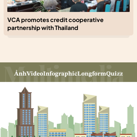
VCA promotes credit cooperative
partnership with Thailand
Ảnh
Video
Infographic
Longform
Quizz