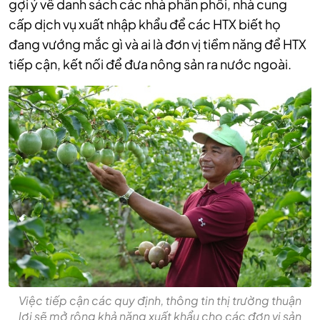
gợi ý về danh sách các nhà phân phối, nhà cung
cấp dịch vụ xuất nhập khẩu để các HTX biết họ
đang vướng mắc gì và ai là đơn vị tiềm năng để HTX
tiếp cận, kết nối để đưa nông sản ra nước ngoài.
Việc tiếp cận các quy định, thông tin thị trường thuận
lợi sẽ mở rộng khả năng xuất khẩu cho các đơn vị sản