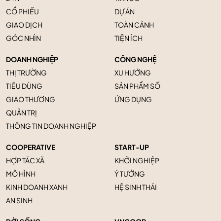
CỔ PHIẾU
DỰ ÁN
GIAO DỊCH
TOÀN CẢNH
GÓC NHÌN
TIỆN ÍCH
DOANH NGHIỆP
CÔNG NGHỆ
THỊ TRƯỜNG
XU HƯỚNG
TIÊU DÙNG
SẢN PHẨM SỐ
GIAO THƯƠNG
ỨNG DỤNG
QUẢN TRỊ
THÔNG TIN DOANH NGHIỆP
COOPERATIVE
START-UP
HỢP TÁC XÃ
KHỞI NGHIỆP
MÔ HÌNH
Ý TƯỞNG
KINH DOANH XANH
HỆ SINH THÁI
AN SINH