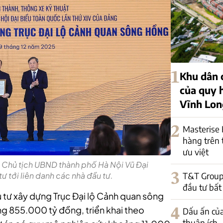
1
Khu dân 
của quy h
Vĩnh Lon
2
Masterise
hàng trên 
ưu việt
à Chủ tịch UBND thành phố Hà Nội Vũ Đại
3
T&T Group v
ư tới liên danh các nhà đầu tư.
đầu tư bất 
 tư xây dựng Trục Đại lộ Cảnh quan sông
 855.000 tỷ đồng, triển khai theo
4
Dấu ấn của
thuận ích