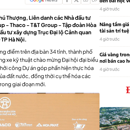
đến bài học v
4 giờ trước
hú Thượng, Liên danh các Nhà đầu tư
up - Thaco - T&T Group - Tập đoàn Hòa
Nâng tầm giá 
tài sản trí tuệ
ầu tư xây dựng Trục Đại lộ Cảnh quan
 TP Hà Nội.
4 giờ trước
ọng điểm trên địa bàn 34 tỉnh, thành phố
Giá vàng tro
ng xe kỹ thuật chào mừng Đại hội đại biểu
nơi bán cao 
khởi công Dự án góp phần hiện thực hóa
4 giờ trước
của đất nước, đồng thời cụ thể hóa các
trong giai đoạn mới.