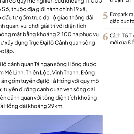
ự án có quy mô nghiên cứu khoảng 11.000
Sở, thuộc địa giới hành chính 19 xã,
5
Ecopark r
đầu tư gồm trục đại lộ giao thông dài
giáo dục to
uan, vui chơi giải trí với diện tích
phóng mặt bằng khoảng 2.100 ha phục vụ
6
Cách T&T đ
mới của Đ
ầu tư xây dựng Trục Đại lộ Cảnh quan sông
c lập.
Đại lộ cảnh quan Tả ngạn sông Hồng được
ồm Mê Linh, Thiên Lộc, Vĩnh Thanh, Đông
ự án gồm tuyến đại lộ Tả Hồng với quy mô
m; tuyến đường cảnh quan ven sông dài
n cảnh quan với tổng diện tích khoảng
 Tả Hồng dài khoảng 29km.