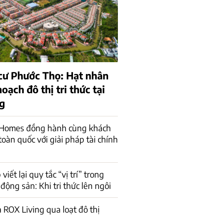
cư Phước Thọ: Hạt nhân
oạch đô thị tri thức tại
g
 Homes đồng hành cùng khách
toàn quốc với giải pháp tài chính
iết lại quy tắc “vị trí” trong
động sản: Khi tri thức lên ngôi
 ROX Living qua loạt đô thị