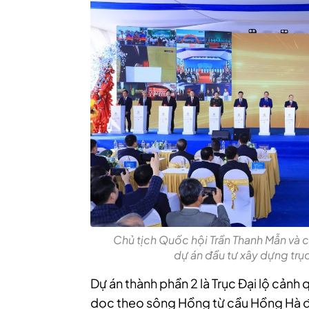
Chủ tịch Quốc hội Trần Thanh Mẫn và c
dự án đầu tư xây dựng trụ
Dự án thành phần 2 là Trục Đại lộ cản
dọc theo sông Hồng từ cầu Hồng Hà đế