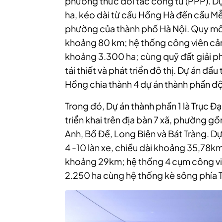
phương thức đối tác công tư (PPP). D
ha, kéo dài từ cầu Hồng Hà đến cầu Mễ 
phường của thành phố Hà Nội. Quy mô 
khoảng 80 km; hệ thống công viên cảnh q
khoảng 3.300 ha; cùng quỹ đất giải 
tái thiết và phát triển đô thị. Dự án đ
Hồng chia thành 4 dự án thành phần độ
Trong đó, Dự án thành phần 1 là Trục 
triển khai trên địa bàn 7 xã, phường g
Anh, Bồ Đề, Long Biên và Bát Tràng. D
4 -10 làn xe, chiều dài khoảng 35,78k
khoảng 29km; hệ thống 4 cụm công viê
2.250 ha cùng hệ thống kè sông phía