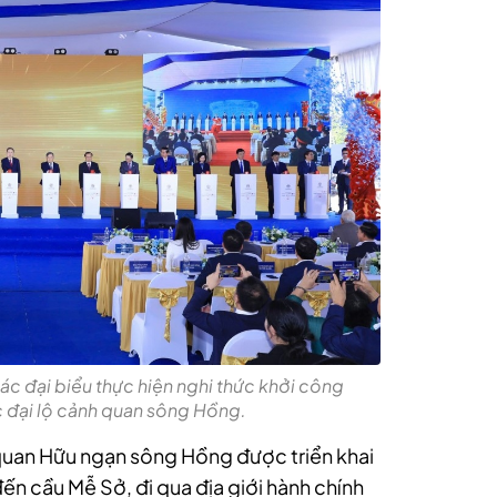
ác đại biểu thực hiện nghi thức khởi công
c đại lộ cảnh quan sông Hồng.
h quan Hữu ngạn sông Hồng được triển khai
n cầu Mễ Sở, đi qua địa giới hành chính