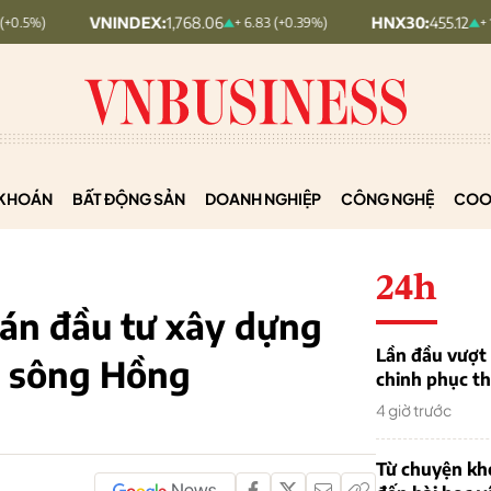
INDEX:
1,768.06
HNX30:
455.12
+ 6.83 (+0.39%)
+ 1.63 (+0.36%)
KHOÁN
BẤT ĐỘNG SẢN
DOANH NGHIỆP
CÔNG NGHỆ
COO
24h
 án đầu tư xây dựng
Lần đầu vượt 
n sông Hồng
chinh phục th
4 giờ trước
Từ chuyện khở