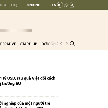
HNXINDEX:
293.44
UPCOMINDEX:
126.99
+ 0.25 (+0.09%)
PERATIVE
START-UP
ĐỜI SỐNG
PODCAST
VNCOOP
1 tỷ USD, rau quả Việt đổi cách
ị trường EU
i nghiệp của một người trẻ