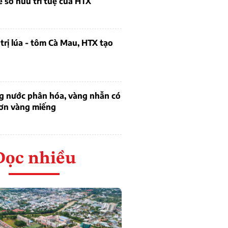
ề sở hữu trí tuệ của HTX
trị lúa - tôm Cà Mau, HTX tạo
ng nước phân hóa, vàng nhẫn có
hơn vàng miếng
Đọc nhiều