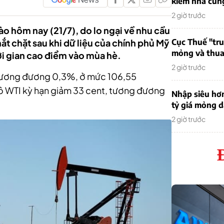
kiếm nhà cung
2 giờ trước
vào hôm nay (21/7), do lo ngại về nhu cầu
t chặt sau khi dữ liệu của chính phủ Mỹ
Cục Thuế "tr
mỏng và thua 
ời gian cao điểm vào mùa hè.
2 giờ trước
, tương đương 0,3%, ở mức 106,55
 WTI kỳ hạn giảm 33 cent, tương đương
Nhập siêu hơ
tỷ giá mỏng 
2 giờ trước