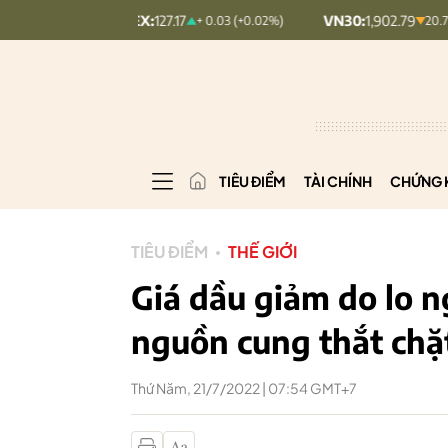
COMINDEX:
127.17
VN30:
1,902.79
+ 0.03 (+0.02%)
20.7 (1.08%)
TIÊU ĐIỂM
TÀI CHÍNH
CHỨNG 
TIÊU ĐIỂM
THẾ GIỚI
Giá dầu giảm do lo n
nguồn cung thắt chặ
Thứ Năm, 21/7/2022 | 07:54 GMT+7