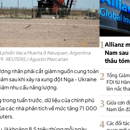
1
Allianz m
Nam sau 
á phiến Vaca Muerta ở Neuquen, Argentina
19. REUTERS / Agustin Marcarian
thâu tó
ương nhân phải cắt giảm nguồn cung toàn
2
Tổng Giám
ảm sau khi xảy ra xung đột Nga - Ukraine
FDI từ Hà
 giảm nhu cầu năng lượng.
lên nấc tha
 trong tuần trước, dữ liệu của chính phủ
3
Giữa cơn đ
a các nhà phân tích về mức tăng 71.000
Nam lần đầ
uters.
4
Các đối tá
, là khoảng 8,5 triệu thùng mỗi ngày,
quan mới c