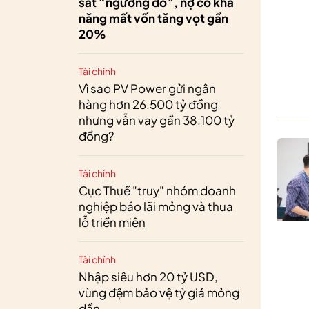
sát “ngưỡng đỏ”, nợ có khả
năng mất vốn tăng vọt gần
20%
Tài chính
Vì sao PV Power gửi ngân
hàng hơn 26.500 tỷ đồng
nhưng vẫn vay gần 38.100 tỷ
đồng?
Tài chính
Cục Thuế "truy" nhóm doanh
nghiệp báo lãi mỏng và thua
lỗ triền miên
Tài chính
Nhập siêu hơn 20 tỷ USD,
vùng đệm bảo vệ tỷ giá mỏng
dần