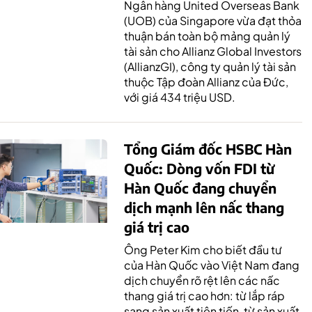
Ngân hàng United Overseas Bank
(UOB) của Singapore vừa đạt thỏa
thuận bán toàn bộ mảng quản lý
tài sản cho Allianz Global Investors
(AllianzGI), công ty quản lý tài sản
thuộc Tập đoàn Allianz của Đức,
với giá 434 triệu USD.
Tổng Giám đốc HSBC Hàn
Quốc: Dòng vốn FDI từ
Hàn Quốc đang chuyển
dịch mạnh lên nấc thang
giá trị cao
Ông Peter Kim cho biết đầu tư
của Hàn Quốc vào Việt Nam đang
dịch chuyển rõ rệt lên các nấc
thang giá trị cao hơn: từ lắp ráp
sang sản xuất tiên tiến, từ sản xuất