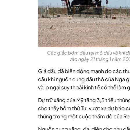
Các giắc bơm dầu tại mỏ dầu và khí đ
vào ngày 21 tháng 1 năm 20
Giá dầu đã biến động mạnh do các th
cầu khi nguồn cung dầu thô của Nga gi
và lo ngại suy thoái kinh tế có thể làm
Dự trữ xăng của Mỹ tăng 3,5 triệu thùng
cho thấy hôm thứ Tư,
vượt xa
dự báo củ
thùng trong một cuộc thăm dò của Re
Nguồn cung xăng, đại diện cho nhu cầu