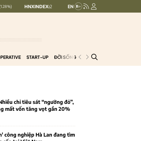
HNXINDEX:
292.64
UPCOMINDEX:
127.17
8.56 (2.84%)
+ 0.03 
PERATIVE
START-UP
ĐỜI SỐNG
PODCAST
VNCOOP
iều chỉ tiêu sát “ngưỡng đỏ”,
ng mất vốn tăng vọt gần 20%
n' công nghiệp Hà Lan đang tìm