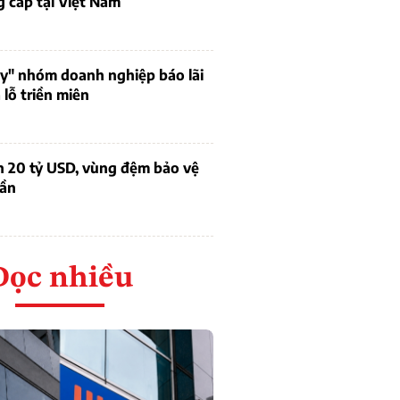
 cấp tại Việt Nam
uy" nhóm doanh nghiệp báo lãi
lỗ triền miên
n 20 tỷ USD, vùng đệm bảo vệ
dần
Đọc nhiều