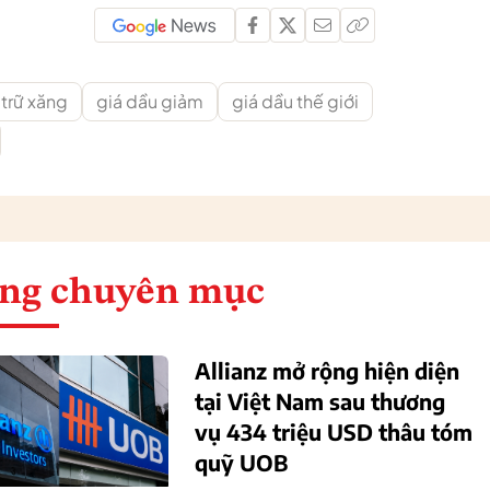
 trữ xăng
giá dầu giảm
giá dầu thế giới
ng chuyên mục
Allianz mở rộng hiện diện
tại Việt Nam sau thương
vụ 434 triệu USD thâu tóm
quỹ UOB