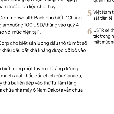
ăm trước, dữ liệu cho thấy.
5
Việt Nam t
ại Commonwealth Bank cho biết: “Chúng
sát tiền t
sẽ giảm xuống 100 USD/thùng vào quý 4
6
USTR sẽ ch
 với mức hiện tại”.
tác trong 
mặt mức n
 Corp
cho biết sản lượng dầu thô từ một số
uất khẩu dầu bất khả kháng được dỡ bỏ vào
o biết trong một tuyên bố rằng đường
mạch xuất khẩu dầu chính của Canada,
 thứ ba liên tiếp vào thứ Tư, làm tăng
ửa chữa
nhà máy ở Nam Dakota vẫn chưa