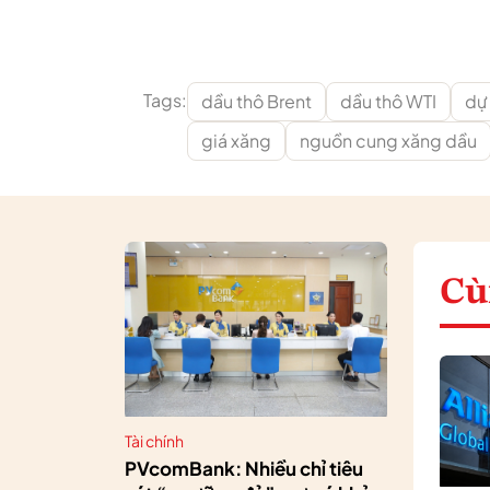
Tags:
dầu thô Brent
dầu thô WTI
dự
giá xăng
nguồn cung xăng dầu
Cù
Tài chính
PVcomBank: Nhiều chỉ tiêu