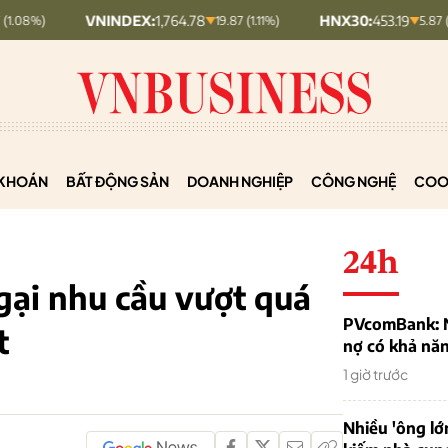
VNINDEX:
1,764.78
HNX30:
453.19
19.87 (1.11%)
5.87 (1.28%)
KHOÁN
BẤT ĐỘNG SẢN
DOANH NGHIỆP
CÔNG NGHỆ
COO
24h
gại nhu cầu vượt quá
PVcomBank: Nh
t
nợ có khả nă
1 giờ trước
Nhiều 'ông lớ