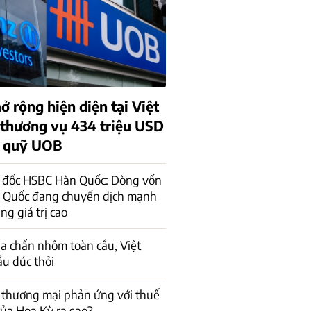
ở rộng hiện diện tại Việt
thương vụ 434 triệu USD
m quỹ UOB
 đốc HSBC Hàn Quốc: Dòng vốn
n Quốc đang chuyển dịch mạnh
ng giá trị cao
ịa chấn nhôm toàn cầu, Việt
u đúc thỏi
c thương mại phản ứng với thuế
ủa Hoa Kỳ ra sao?