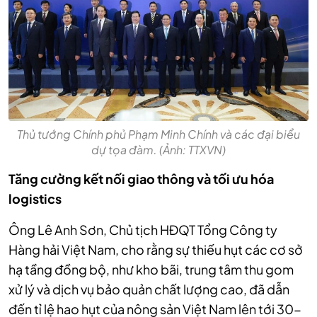
Thủ tướng Chính phủ Phạm Minh Chính và các đại biểu
dự tọa đàm. (Ảnh: TTXVN)
Tăng cường kết nối giao thông và tối ưu hóa
logistics
Ông Lê Anh Sơn, Chủ tịch HĐQT Tổng Công ty
Hàng hải Việt Nam, cho rằng sự thiếu hụt các cơ sở
hạ tầng đồng bộ, như kho bãi, trung tâm thu gom
xử lý và dịch vụ bảo quản chất lượng cao, đã dẫn
đến tỉ lệ hao hụt của nông sản Việt Nam lên tới 30-