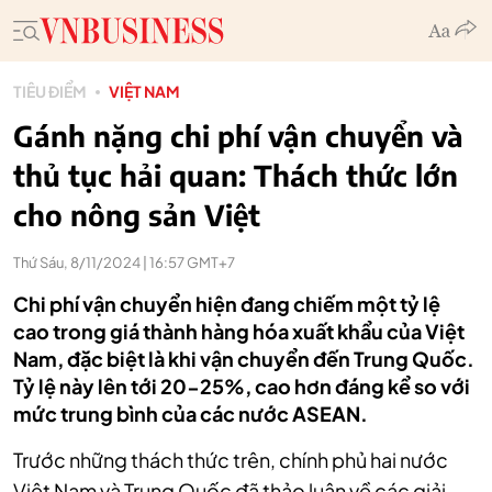
TIÊU ĐIỂM
VIỆT NAM
Gánh nặng chi phí vận chuyển và
thủ tục hải quan: Thách thức lớn
cho nông sản Việt
Thứ Sáu, 8/11/2024 | 16:57 GMT+7
Chi phí vận chuyển hiện đang chiếm một tỷ lệ
cao trong giá thành hàng hóa xuất khẩu của Việt
Nam, đặc biệt là khi vận chuyển đến Trung Quốc.
Tỷ lệ này lên tới 20-25%, cao hơn đáng kể so với
mức trung bình của các nước ASEAN.
Trước những thách thức trên, chính phủ hai nước
Việt Nam và Trung Quốc đã thảo luận về các giải