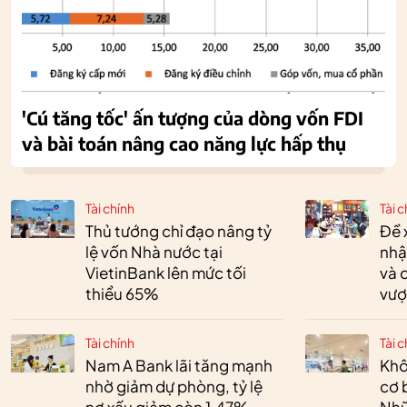
'Cú tăng tốc' ấn tượng của dòng vốn FDI
và bài toán nâng cao năng lực hấp thụ
Tài chính
Tài c
Thủ tướng chỉ đạo nâng tỷ
Đề 
lệ vốn Nhà nước tại
nhậ
VietinBank lên mức tối
và 
thiểu 65%
vượ
Tài chính
Tài c
Nam A Bank lãi tăng mạnh
Khô
nhờ giảm dự phòng, tỷ lệ
cơ 