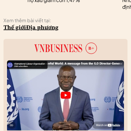
nợ xấu giảm còn 1,47%
Nhữ
địn
Xem thêm bài viết tại:
Thế giới
Địa phương