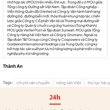
nhớ hợp tác (MOU) trên nhiều lĩnh vực. Trong đó có MOU giữa
Tổng công ty Đường sắt Việt Nam, Tập đoàn Công nghiệp -
Viễn thông Quân đội (Viettel) và Công ty Vận hành hành lang
đường bộ, đường biển mới; thỏa thuận khung hợp tác chiến
lược giữa Công ty Cổ phần Vận tải và Thương mại đường sắt
và Công ty Quản lý chuỗi cung ứng Yuxinou (Trùng Khánh);
MOU giữa Viettel Post và Tập đoàn Sunwah; MOU giữa Tổng
Công ty Hàng hải Việt Nam và Công ty Sinotrans. Ngoài ra,
Tập đoàn T&T Group cùng Công ty Cospowers và Công ty
Goldwind International Holdings của Trung Quốc cũng ký
kết hợp tác sản xuất pin lưu trữ năng lượng và phát triển công
nghiệp phụ trợ năng lượng.
Thành An
Tags:
chi phí vận chuyển
nông sản Việt
thủ tục hải 
24h