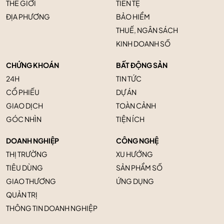
THẾ GIỚI
TIỀN TỆ
ĐỊA PHƯƠNG
BẢO HIỂM
THUẾ, NGÂN SÁCH
KINH DOANH SỐ
CHỨNG KHOÁN
BẤT ĐỘNG SẢN
24H
TIN TỨC
CỔ PHIẾU
DỰ ÁN
GIAO DỊCH
TOÀN CẢNH
GÓC NHÌN
TIỆN ÍCH
DOANH NGHIỆP
CÔNG NGHỆ
THỊ TRƯỜNG
XU HƯỚNG
TIÊU DÙNG
SẢN PHẨM SỐ
GIAO THƯƠNG
ỨNG DỤNG
QUẢN TRỊ
THÔNG TIN DOANH NGHIỆP