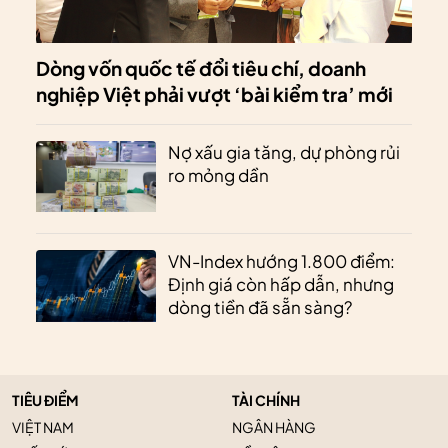
Dòng vốn quốc tế đổi tiêu chí, doanh
nghiệp Việt phải vượt ‘bài kiểm tra’ mới
Nợ xấu gia tăng, dự phòng rủi
ro mỏng dần
VN-Index hướng 1.800 điểm:
Định giá còn hấp dẫn, nhưng
dòng tiền đã sẵn sàng?
TIÊU ĐIỂM
TÀI CHÍNH
VIỆT NAM
NGÂN HÀNG