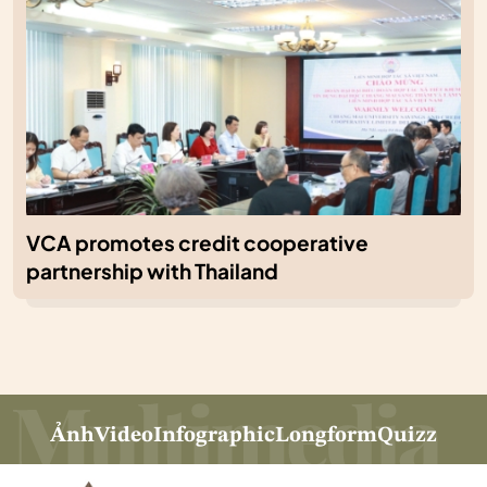
VCA promotes credit cooperative
partnership with Thailand
Ảnh
Video
Infographic
Longform
Quizz