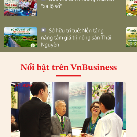
"xa lộ số"
Sở hữu trí tuệ: Nền tảng
nâng tầm giá trị nông sản Thái
Nguyên
Nổi bật
trên VnBusiness