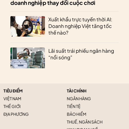
doanh nghiệp thay đổi cuộc chơi
Xuất khẩu trực tuyến thời AI:
Doanh nghiệp Việt tăng tốc
thế nào?
Lãi suất trái phiếu ngân hàng
“nổi sóng”
TIÊU ĐIỂM
TÀI CHÍNH
VIỆT NAM
NGÂN HÀNG
THẾ GIỚI
TIỀN TỆ
ĐỊA PHƯƠNG
BẢO HIỂM
THUẾ, NGÂN SÁCH