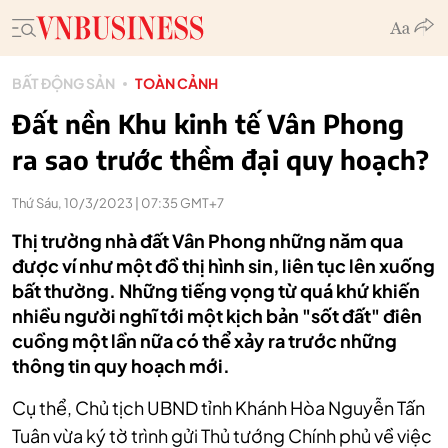
BẤT ĐỘNG SẢN
TOÀN CẢNH
Đất nền Khu kinh tế Vân Phong
ra sao trước thềm đại quy hoạch?
Thứ Sáu, 10/3/2023 | 07:35 GMT+7
Thị trường nhà đất Vân Phong những năm qua
được ví như một đồ thị hình sin, liên tục lên xuống
bất thường. Những tiếng vọng từ quá khứ khiến
nhiều người nghĩ tới một kịch bản "sốt đất" điên
cuồng một lần nữa có thể xảy ra trước những
thông tin quy hoạch mới.
Cụ thể, Chủ tịch UBND tỉnh Khánh Hòa Nguyễn Tấn
Tuân vừa ký tờ trình gửi Thủ tướng Chính phủ về việc