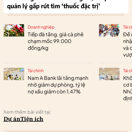
quản lý gấp rút tìm ‘thuốc đặc trị’
Doanh nghiệp
Tài c
Tiếp đà tăng, giá cà phê
Đề 
chạm mốc 99.000
nhậ
đồng/kg
và 
vượ
Tài chính
Tài c
Nam A Bank lãi tăng mạnh
Khô
nhờ giảm dự phòng, tỷ lệ
cơ 
nợ xấu giảm còn 1,47%
Nhữ
địn
Xem thêm bài viết tại:
Dự án
Tiện ích