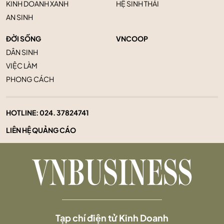
KINH DOANH XANH
HỆ SINH THÁI
AN SINH
ĐỜI SỐNG
VNCOOP
DÂN SINH
VIỆC LÀM
PHONG CÁCH
HOTLINE:
024. 37824741
LIÊN HỆ QUẢNG CÁO
Tạp chí điện tử Kinh Doanh