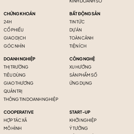
KINH DOANH SỐ
CHỨNG KHOÁN
BẤT ĐỘNG SẢN
24H
TIN TỨC
CỔ PHIẾU
DỰ ÁN
GIAO DỊCH
TOÀN CẢNH
GÓC NHÌN
TIỆN ÍCH
DOANH NGHIỆP
CÔNG NGHỆ
THỊ TRƯỜNG
XU HƯỚNG
TIÊU DÙNG
SẢN PHẨM SỐ
GIAO THƯƠNG
ỨNG DỤNG
QUẢN TRỊ
THÔNG TIN DOANH NGHIỆP
COOPERATIVE
START-UP
HỢP TÁC XÃ
KHỞI NGHIỆP
MÔ HÌNH
Ý TƯỞNG