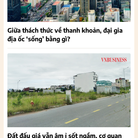
Giữa thách thức về thanh khoản, đại gia
địa ốc ‘sống’ bằng gì?
Đất đấu giá vẫn âm ỉ sốt ngầm, cơ quan