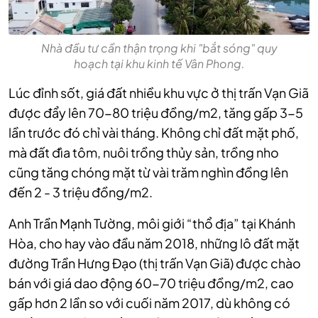
Nhà đầu tư cần thận trọng khi "bắt sóng" quy
hoạch tại khu kinh tế Vân Phong.
Lúc đỉnh sốt, giá đất nhiều khu vực ở thị trấn Vạn Giã
được đẩy lên 70-80 triệu đồng/m2, tăng gấp 3-5
lần trước đó chỉ vài tháng. Không chỉ đất mặt phố,
mà đất đìa tôm, nuôi trồng thủy sản, trồng nho
cũng tăng chóng mặt từ vài trăm nghìn đồng lên
đến 2 - 3 triệu đồng/m2.
Anh Trần Mạnh Tường, môi giới “thổ địa” tại Khánh
Hòa, cho hay vào đầu năm 2018, những lô đất mặt
đường Trần Hưng Đạo (thị trấn Vạn Giã) được chào
bán với giá dao động 60-70 triệu đồng/m2, cao
gấp hơn 2 lần so với cuối năm 2017, dù không có