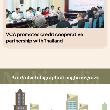
VCA promotes credit cooperative
partnership with Thailand
Ảnh
Video
Infographic
Longform
Quizz