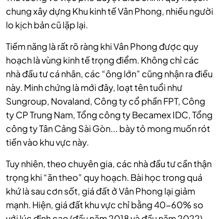
chung xây dựng Khu kinh tế Vân Phong, nhiều người
lo kịch bản cũ lặp lại.
Tiềm năng là rất rõ ràng khi Vân Phong được quy
hoạch là vùng kinh tế trọng điểm. Không chỉ các
nhà đầu tư cá nhân, các “ông lớn” cũng nhận ra điều
này. Minh chứng là mới đây, loạt tên tuổi như
Sungroup, Novaland, Công ty cổ phần FPT, Công
ty CP Trung Nam, Tổng công ty Becamex IDC, Tổng
công ty Tân Cảng Sài Gòn... bày tỏ mong muốn rót
tiền vào khu vực này.
Tuy nhiên, theo chuyên gia, các nhà đầu tư cần thận
trọng khi “ăn theo” quy hoạch. Bài học trong quá
khứ là sau cơn sốt, giá đất ở Vân Phong lại giảm
mạnh. Hiện, giá đất khu vực chỉ bằng 40-60% so
với lúc đỉnh cao (đầu năm 2018 và đầu năm 2022).