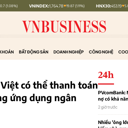
VNINDEX:
1,764.78
HNX30:
453.19
19.87 (1.11%)
5.87 (1.28%)
KHOÁN
BẤT ĐỘNG SẢN
DOANH NGHIỆP
CÔNG NGHỆ
COO
24h
Việt có thể thanh toán
PVcomBank: Nh
ằng ứng dụng ngân
nợ có khả nă
2 giờ trước
Nhiều 'ông lớ