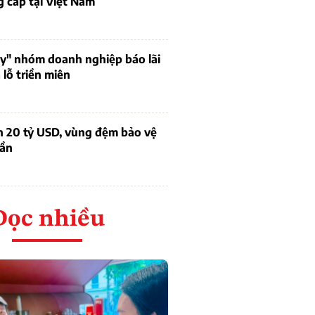
 cấp tại Việt Nam
uy" nhóm doanh nghiệp báo lãi
lỗ triền miên
n 20 tỷ USD, vùng đệm bảo vệ
dần
Đọc nhiều