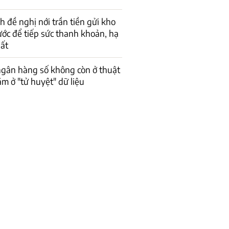
h đề nghị nới trần tiền gửi kho
ớc để tiếp sức thanh khoản, hạ
uất
ngân hàng số không còn ở thuật
m ở "tử huyệt" dữ liệu