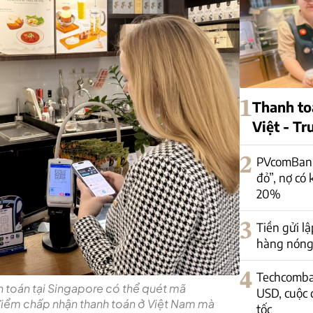
1
Thanh to
Việt - T
2
PVcomBank:
đỏ”, nợ có
20%
3
Tiền gửi lậ
hàng nóng 
4
Techcomban
 toán tại Singapore có thể quét mã
USD, cuộc 
điểm chấp nhận thanh toán ở Việt Nam mà
tốc