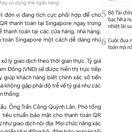
 hay sử dụng thẻ ngân hàng.
5
Bộ Tài chín
t đơn vị đang tích cực phối hợp để cho
bạc Nhà nư
R thanh toán tại Singapore ngay trong
nhiệt lãi s
ể thanh toán tại các cửa hàng, nhà hàng,
n toàn Singapore một cách dễ dàng như
6
Cuộc đua 
toán mà nằ
xử lý giao dịch theo thời gian thực. Tỷ giá
am Đồng (VND) sẽ được hiển thị trực tiếp
ày giúp khách hàng biết chính xác số tiền
mà không gặp phải độ trễ về tỷ giá như các
n thống.
 đầu. Ông Trần Công Quỳnh Lân, Phó tổng
c tiêu chuẩn bảo mật cho thanh toán QR
 như giao dịch nội địa. Mọi chức năng xác
c triển khai đồng bộ, đảm bảo an toàn tối