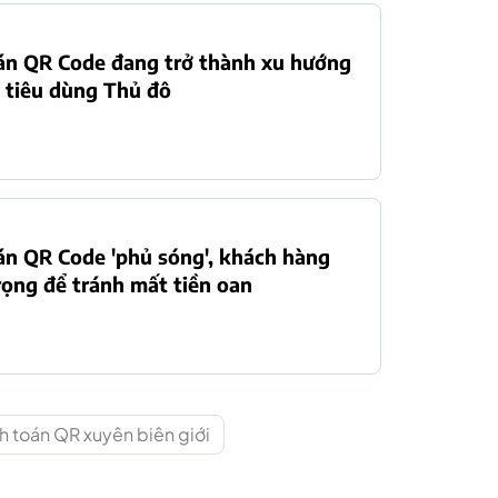
án QR Code đang trở thành xu hướng
 tiêu dùng Thủ đô
n QR Code 'phủ sóng', khách hàng
rọng để tránh mất tiền oan
h toán QR xuyên biên giới