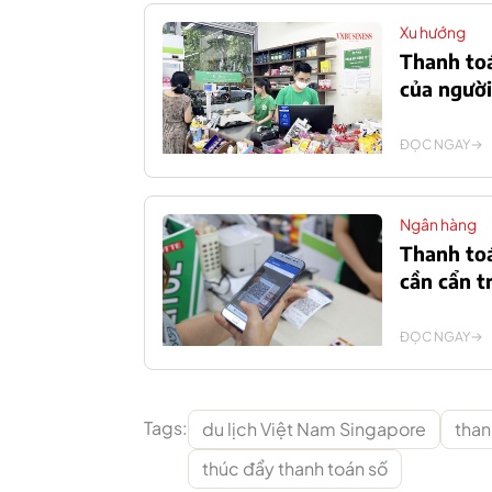
Xu hướng
Thanh to
của người
ĐỌC NGAY
Ngân hàng
Thanh toá
cần cẩn t
ĐỌC NGAY
Tags:
du lịch Việt Nam Singapore
than
thúc đẩy thanh toán số