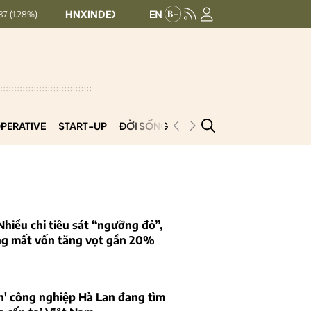
HNXINDEX:
292.64
UPCOMINDEX:
127.17
8.56 (2.84%)
+ 0.
PERATIVE
START-UP
ĐỜI SỐNG
PODCAST
VNCOOP
iều chỉ tiêu sát “ngưỡng đỏ”,
ng mất vốn tăng vọt gần 20%
n' công nghiệp Hà Lan đang tìm