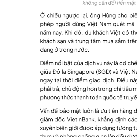
không cần đổi tiền mặt
Ở chiều ngược lại, ông Hùng
cho biế
phép người dùng Việt Nam quét mã Q
năm nay. Khi đó, du khách Việt có th
khách sạn và trung tâm mua sắm trê
đang ở trong nước.
Điểm nổi bật của dịch vụ này là cơ chế 
giữa Đô la Singapore (SGD) và Việt N
ngay tại thời điểm giao dịch. Điều n
phải trả, chủ động hơn trong chi tiêu 
phương thức thanh toán quốc tế truyề
Vấn đề bảo mật luôn là ưu tiên hàng
giám đốc VietinBank, khẳng định cá
xuyên biên giới được áp dụng tương tự
thực và phòng chống gian lận đều đượ