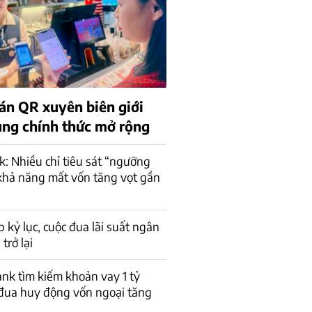
án QR xuyên biên giới
rung chính thức mở rộng
 Nhiều chỉ tiêu sát “ngưỡng
 khả năng mất vốn tăng vọt gần
p kỷ lục, cuộc đua lãi suất ngân
trở lại
k tìm kiếm khoản vay 1 tỷ
đua huy động vốn ngoại tăng