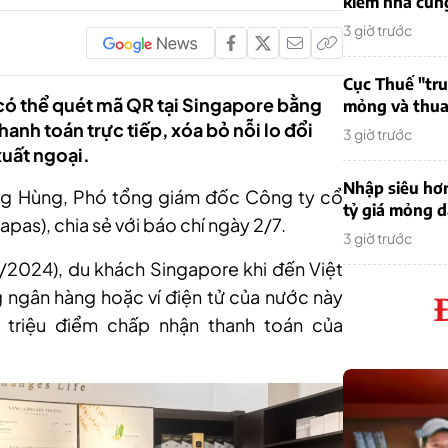
kiếm nhà cung
3 giờ trước
Cục Thuế "tr
có thể quét mã QR tại Singapore bằng
mỏng và thua 
nh toán trực tiếp, xóa bỏ nỗi lo đổi
3 giờ trước
xuất ngoại.
Nhập siêu hơ
ng Hùng, Phó tổng giám đốc Công ty cổ
tỷ giá mỏng 
pas), chia sẻ với báo chí ngày 2/7.
3 giờ trước
II/2024), du khách Singapore khi đến Việt
ngân hàng hoặc ví điện tử của nước này
 triệu điểm chấp nhận thanh toán của