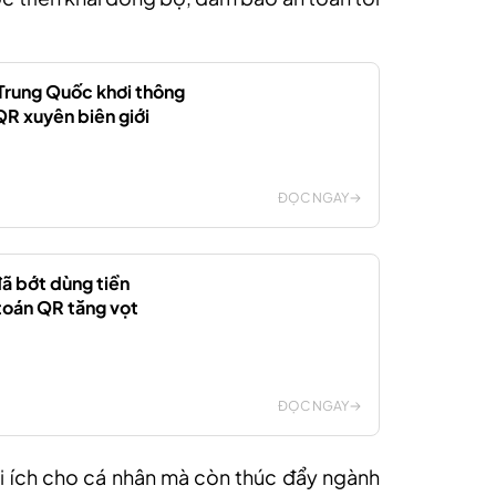
Trung Quốc khơi thông
QR xuyên biên giới
ĐỌC NGAY
ã bớt dùng tiền
toán QR tăng vọt
ĐỌC NGAY
lợi ích cho cá nhân mà còn thúc đẩy ngành