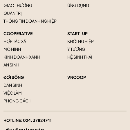
GIAO THƯƠNG
ỨNG DỤNG
QUẢN TRỊ
THÔNG TIN DOANH NGHIỆP
COOPERATIVE
START-UP
HỢP TÁC XÃ
KHỞI NGHIỆP
MÔ HÌNH
Ý TƯỞNG
KINH DOANH XANH
HỆ SINH THÁI
AN SINH
ĐỜI SỐNG
VNCOOP
DÂN SINH
VIỆC LÀM
PHONG CÁCH
HOTLINE:
024. 37824741