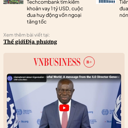
Techcombank tìm kiếm
Tiền
khoản vay 1 tỷ USD, cuộc
đua
đua huy động vốn ngoại
nóng
tăng tốc
Xem thêm bài viết tại:
Thế giới
Địa phương