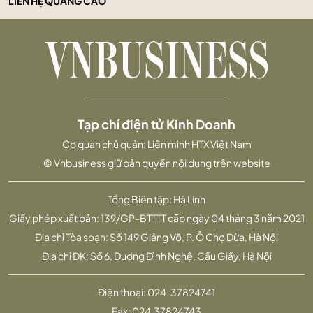
LIÊN HỆ QUẢNG CÁO
Tạp chí điện tử Kinh Doanh
Cơ quan chủ quản: Liên minh HTX Việt Nam
© Vnbusiness giữ bản quyền nội dung trên website
Tổng Biên tập: Hà Linh
Giấy phép xuất bản: 139/GP-BTTTT cấp ngày 04 tháng 3 năm 2021
Địa chỉ Tòa soạn: Số 149 Giảng Võ, P. Ô Chợ Dừa, Hà Nội
Địa chỉ ĐK: Số 6, Dương Đình Nghệ, Cầu Giấy, Hà Nội
Điện thoại:
024. 37824741
Fax:
024.37824743