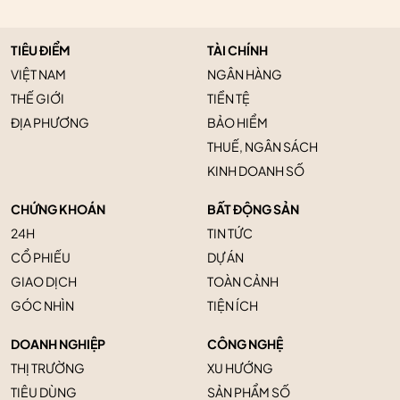
TIÊU ĐIỂM
TÀI CHÍNH
VIỆT NAM
NGÂN HÀNG
THẾ GIỚI
TIỀN TỆ
ĐỊA PHƯƠNG
BẢO HIỂM
THUẾ, NGÂN SÁCH
KINH DOANH SỐ
CHỨNG KHOÁN
BẤT ĐỘNG SẢN
24H
TIN TỨC
CỔ PHIẾU
DỰ ÁN
GIAO DỊCH
TOÀN CẢNH
GÓC NHÌN
TIỆN ÍCH
DOANH NGHIỆP
CÔNG NGHỆ
THỊ TRƯỜNG
XU HƯỚNG
TIÊU DÙNG
SẢN PHẨM SỐ