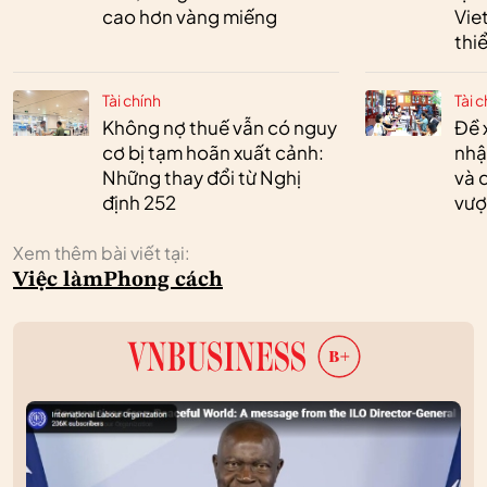
cao hơn vàng miếng
Vie
thi
Tài chính
Tài c
Không nợ thuế vẫn có nguy
Đề 
cơ bị tạm hoãn xuất cảnh:
nhậ
Những thay đổi từ Nghị
và 
định 252
vượ
Xem thêm bài viết tại:
Việc làm
Phong cách