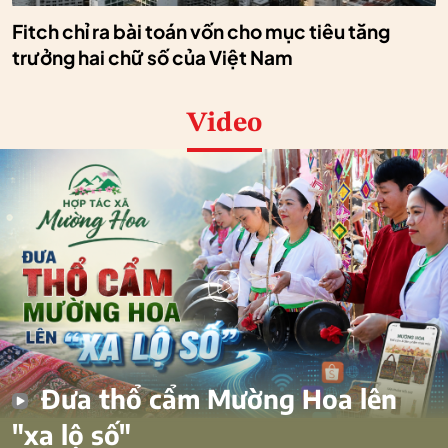
Fitch chỉ ra bài toán vốn cho mục tiêu tăng
trưởng hai chữ số của Việt Nam
Video
Đưa thổ cẩm Mường Hoa lên
"xa lộ số"