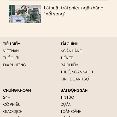
Lãi suất trái phiếu ngân hàng
“nổi sóng”
TIÊU ĐIỂM
TÀI CHÍNH
VIỆT NAM
NGÂN HÀNG
THẾ GIỚI
TIỀN TỆ
ĐỊA PHƯƠNG
BẢO HIỂM
THUẾ, NGÂN SÁCH
KINH DOANH SỐ
CHỨNG KHOÁN
BẤT ĐỘNG SẢN
24H
TIN TỨC
CỔ PHIẾU
DỰ ÁN
GIAO DỊCH
TOÀN CẢNH