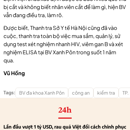
bị cắt và không biết nhân viên cắt để làm gì, hiện BV
vẫn đang điều tra, làm rõ.
Được biết, Thanh tra Sở Y tế Hà Nội cũng đã vào
cuộc, thanh tra toàn bộ việc mua sắm, quản lý, sử
dụng test xét nghiệm nhanh HIV, viêm gan B và xét
nghiệm ELISA tại BV Xanh Pôn trong suốt 1 năm
qua.
Vũ Hồng
Tags:
BV đa khoa Xanh Pôn
công an
kiểm tra
TP.
24h
Lần đầu vượt 1 tỷ USD, rau quả Việt đổi cách chinh phục