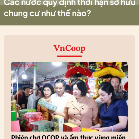
Các nước quy định thời hạn sở hữu
chung cư như thế nào?
VnCoop
Phiên chợ OCOP và ẩm thực vùng miền