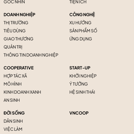
GÓC NHÌN
TIỆN ÍCH
DOANH NGHIỆP
CÔNG NGHỆ
THỊ TRƯỜNG
XU HƯỚNG
TIÊU DÙNG
SẢN PHẨM SỐ
GIAO THƯƠNG
ỨNG DỤNG
QUẢN TRỊ
THÔNG TIN DOANH NGHIỆP
COOPERATIVE
START-UP
HỢP TÁC XÃ
KHỞI NGHIỆP
MÔ HÌNH
Ý TƯỞNG
KINH DOANH XANH
HỆ SINH THÁI
AN SINH
ĐỜI SỐNG
VNCOOP
DÂN SINH
VIỆC LÀM